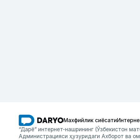
Махфийлик сиёсати
Интерне
“Дарё” интернет-нашрининг (Ўзбекистон мат
Администрацияси ҳузуридаги Ахборот ва ом