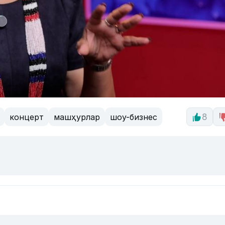
концерт
машҳурлар
шоу-бизнес
8