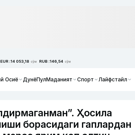
EUR :
RUB :
14 053,18
146,54
сўм
сўм
й Осиё
Дунё
Пул
Маданият
Спорт
Лайфстайл
лдирмаганман”. Ҳосила
иши борасидаги гаплардан