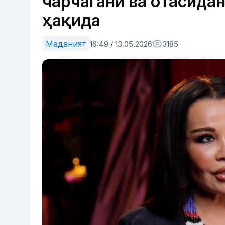
чарчагани ва отасида
ҳақида
Маданият
16:49 / 13.05.2026
3185