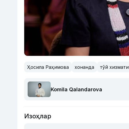
Ҳосила Раҳимова
хонанда
тўй хизмати
Komila Qalandarova
Изоҳлар