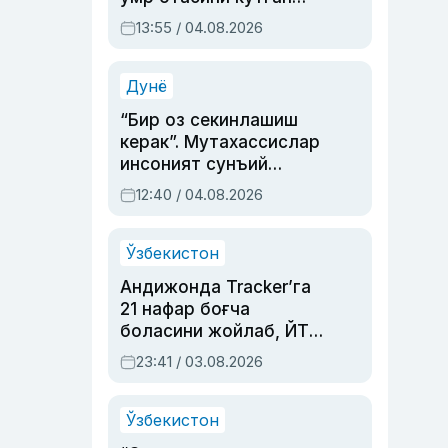
актриса ва дубльяж
13:55 / 04.08.2026
устаси Римма
Аҳмедованинг
синовларга тўла ҳаёти
Дунё
“Бир оз секинлашиш
керак”. Мутахассислар
инсоният сунъий
интеллектни бошқара
12:40 / 04.08.2026
олмай қолишидан
хавотир билдирди
Ўзбекистон
Андижонда Tracker’га
21 нафар боғча
боласини жойлаб, ЙТҲ
содир этган аёлга суд
23:41 / 03.08.2026
ҳукми ўқилди
Ўзбекистон