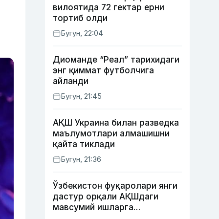
вилоятида 72 гектар ерни
тортиб олди
Бугун, 22:04
Диоманде “Реал” тарихидаги
энг қиммат футболчига
айланди
Бугун, 21:45
АҚШ Украина билан разведка
маълумотлари алмашишни
қайта тиклади
Бугун, 21:36
Ўзбекистон фуқаролари янги
дастур орқали АҚШдаги
мавсумий ишларга
тайёрланади ва