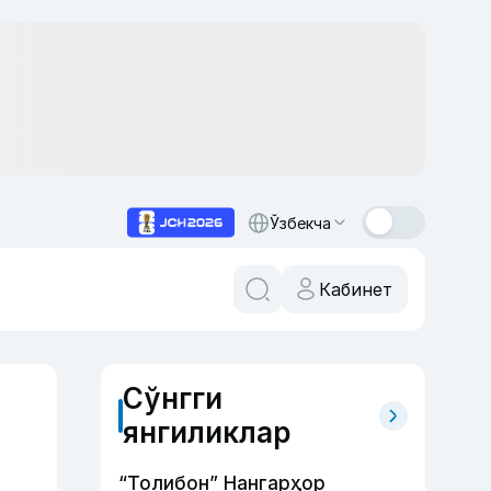
Ўзбекча
Кабинет
Сўнгги
янгиликлар
“Толибон” Нангарҳор