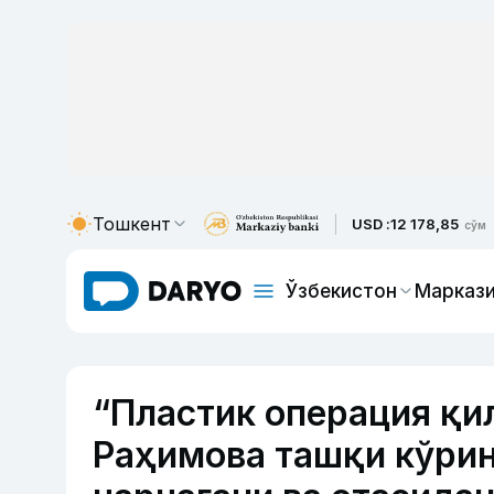
Тошкент
USD :
12 178,85
сўм
Ўзбекистон
Маркази
“Пластик операция қи
Раҳимова ташқи кўрин