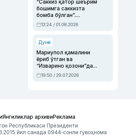
“Саккиз қатор шеърим
бошимга саккизта
бомба бўлган”.
Абдулла Ориповни
12:24 / 01.08.2026
сиёсий айбловлардан
асраб қолган воқеа
Дунё
Мариупол қамалини
ёриб ўтган ва
“Изварино қозони”дан
чиққан қаҳрамон —
19:50 / 29.07.2026
Украина армияси бош
қўмондони Драпатий
ҳақида
и
Янгиликлар архиви
Реклама
стон Республикаси Президенти
3.2015 йил санада 0944-сонли гувоҳнома