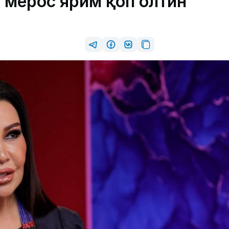
н мерос ярим қоп олтин