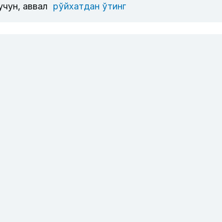
учун, аввал
рўйхатдан ўтинг