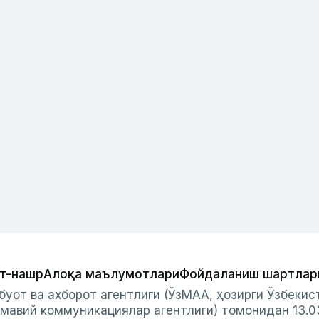
т-нашр
Алоқа маълумотлари
Фойдаланиш шартлар
буот ва ахборот агентлиги (ЎзМАА, ҳозирги Ўзбеки
мавий коммуникациялар агентлиги) томонидан 13.0