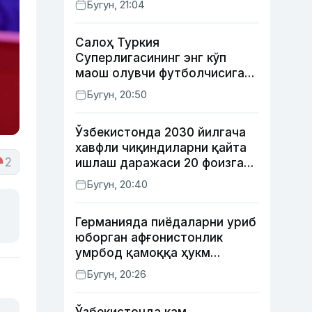
Бугун, 21:04
жойлаштирилади
Салоҳ Туркия
Суперлигасининг энг кўп
маош олувчи футболчисига
айланди
Бугун, 20:50
Ўзбекистонда 2030 йилгача
хавфли чиқиндиларни қайта
2
ишлаш даражаси 20 фоизга
етказилади
Бугун, 20:40
Германияда пиёдаларни уриб
юборган афғонистонлик
умрбод қамоққа ҳукм
қилинди
Бугун, 20:26