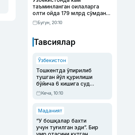
Ўзбекистонда кам
таъминланган оилаларга
олти ойда 179 млрд сўмдан
кўпроқ ижтимоий кешбэк
Бугун, 20:10
тўлаб берилди
Тавсиялар
Ўзбекистон
Тошкентда ўпирилиб
тушган йўл қурилиши
бўйича 6 кишига суд
ҳукми ўқилди
Кеча, 10:10
Маданият
“У бошқалар бахти
учун туғилган эди”. Бир
умр отасини кутган