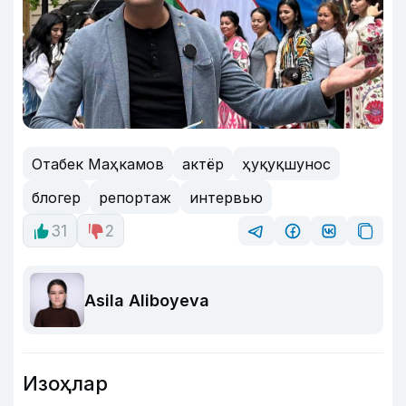
Отабек Маҳкамов
актёр
ҳуқуқшунос
блогер
репортаж
интервью
31
2
Asila Aliboyeva
Изоҳлар