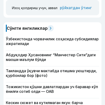
рўйхатдан ўтинг
Изоҳ қолдириш учун, аввал
Сўнгги янгиликлар
Ўзбекистонда чорвачилик соҳасида субсидиялар
ажратилади
Абдуқодир Ҳусановнинг “Манчестер Сити”даги
маоши маълум бўлди
Таиландда ўқувчи мактабда отишма уюштирди,
қурбонлар бор (фото)
Тожикистон қўшни давлатлардан уч баравар кўп
ёнилғи сотиб олди — ОАВ
Кескин сюжет ва кутилмаган якун: барча