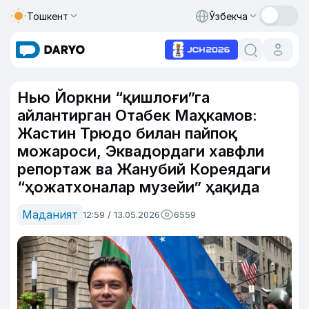
Тошкент
Ўзбекча
Нью Йоркни “қишлоғи”га
айлантирган Отабек Маҳкамов:
Жастин Трюдо билан пайпоқ
можароси, Эквадордаги хавфли
репортаж ва Жанубий Кореядаги
“ҳожатхоналар музейи” ҳақида
Маданият
12:59 / 13.05.2026
6559