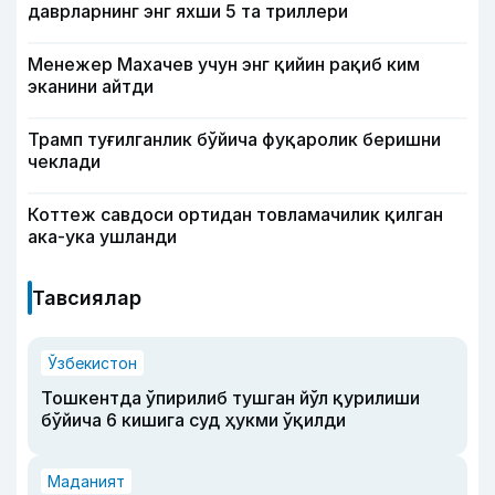
даврларнинг энг яхши 5 та триллери
Менежер Махачев учун энг қийин рақиб ким
эканини айтди
Трамп туғилганлик бўйича фуқаролик беришни
чеклади
Коттеж савдоси ортидан товламачилик қилган
ака-ука ушланди
Тавсиялар
Ўзбекистон
Тошкентда ўпирилиб тушган йўл қурилиши
бўйича 6 кишига суд ҳукми ўқилди
Маданият