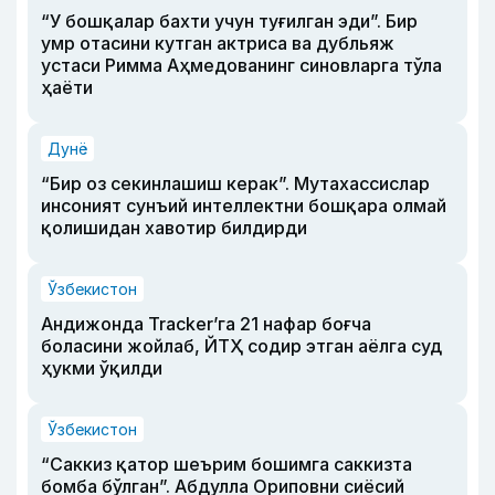
“У бошқалар бахти учун туғилган эди”. Бир
умр отасини кутган актриса ва дубльяж
устаси Римма Аҳмедованинг синовларга тўла
ҳаёти
Дунё
“Бир оз секинлашиш керак”. Мутахассислар
инсоният сунъий интеллектни бошқара олмай
қолишидан хавотир билдирди
Ўзбекистон
Андижонда Tracker’га 21 нафар боғча
боласини жойлаб, ЙТҲ содир этган аёлга суд
ҳукми ўқилди
Ўзбекистон
“Саккиз қатор шеърим бошимга саккизта
бомба бўлган”. Абдулла Ориповни сиёсий