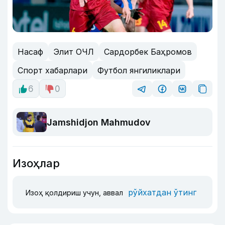
Насаф
Элит ОЧЛ
Сардорбек Баҳромов
Спорт хабарлари
Футбол янгиликлари
6
0
Jamshidjon Mahmudov
Изоҳлар
рўйхатдан ўтинг
Изоҳ қолдириш учун, аввал