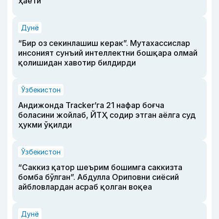
ҳаёти
Дунё
“Бир оз секинлашиш керак”. Мутахассислар
инсоният сунъий интеллектни бошқара олмай
қолишидан хавотир билдирди
Ўзбекистон
Андижонда Tracker’га 21 нафар боғча
боласини жойлаб, ЙТҲ содир этган аёлга суд
ҳукми ўқилди
Ўзбекистон
“Саккиз қатор шеърим бошимга саккизта
бомба бўлган”. Абдулла Ориповни сиёсий
айбловлардан асраб қолган воқеа
Дунё