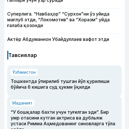
гаплари учун узр сўради
Суперлига. “Навбаҳор” “Сурхон”ни ўз уйида
мағлуб этди, “Локомотив” ва “Хоразм” уйда
ғалаба қозонди
Актёр Абду­маннон Убайдуллаев вафот этди
Тавсиялар
Ўзбекистон
Тошкентда ўпирилиб тушган йўл қурилиши
бўйича 6 кишига суд ҳукми ўқилди
Маданият
“У бошқалар бахти учун туғилган эди”. Бир
умр отасини кутган актриса ва дубльяж
устаси Римма Аҳмедованинг синовларга тўла