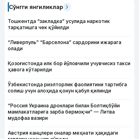
Сўнгги янгиликлар
Тошкентда “закладка” усулида наркотик
тарқатишга чек қўйилди
“Ливерпуль” “Барселона” сардорини ижарага
олади
Қозоғистонда илк бор йўловчили учувчисиз такси
ҳавога кўтарилди
Ўзбекистонда риэлторлик фаолиятини тартибга
солиш учун алоҳида қонун қабул қилинди
“Россия Украина дронлари билан Болтиқбўйи
мамлакатларига зарба бермоқчи” — Литва
мудофаа вазири
Австрия канцлери оналар меҳнати ҳақидаги