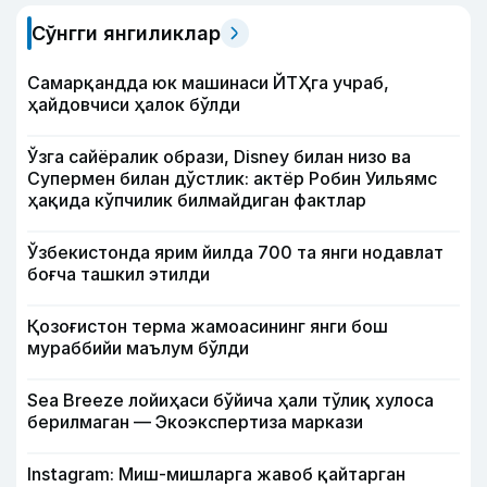
Сўнгги янгиликлар
Самарқандда юк машинаси ЙТҲга учраб,
ҳайдовчиси ҳалок бўлди
Ўзга сайёралик образи, Disney билан низо ва
Супермен билан дўстлик: актёр Робин Уильямс
ҳақида кўпчилик билмайдиган фактлар
Ўзбекистонда ярим йилда 700 та янги нодавлат
боғча ташкил этилди
Қозоғистон терма жамоасининг янги бош
мураббийи маълум бўлди
Sea Breeze лойиҳаси бўйича ҳали тўлиқ хулоса
берилмаган — Экоэкспертиза маркази
Instagram: Миш-мишларга жавоб қайтарган