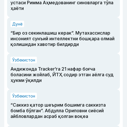
устаси Римма Аҳмедованинг синовларга тўла
ҳаёти
Дунё
“Бир оз секинлашиш керак”. Мутахассислар
инсоният сунъий интеллектни бошқара олмай
қолишидан хавотир билдирди
Ўзбекистон
Андижонда Tracker’га 21 нафар боғча
боласини жойлаб, ЙТҲ содир этган аёлга суд
ҳукми ўқилди
Ўзбекистон
“Саккиз қатор шеърим бошимга саккизта
бомба бўлган”. Абдулла Ориповни сиёсий
айбловлардан асраб қолган воқеа