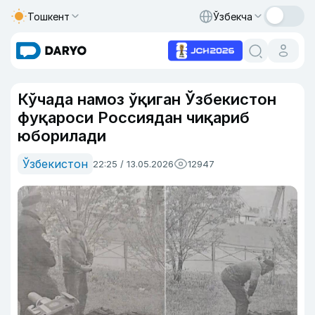
Тошкент
Ўзбекча
Кўчада намоз ўқиган Ўзбекистон
фуқароси Россиядан чиқариб
юборилади
Ўзбекистон
22:25 / 13.05.2026
12947