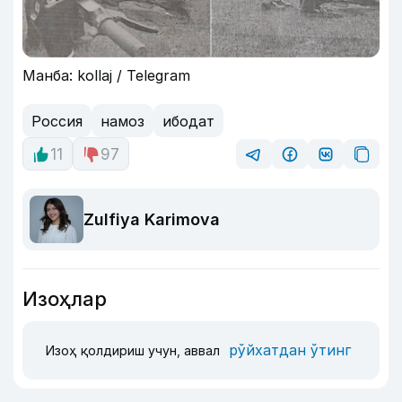
Манба: kollaj / Telegram
Россия
намоз
ибодат
11
97
Zulfiya Karimova
Изоҳлар
рўйхатдан ўтинг
Изоҳ қолдириш учун, аввал