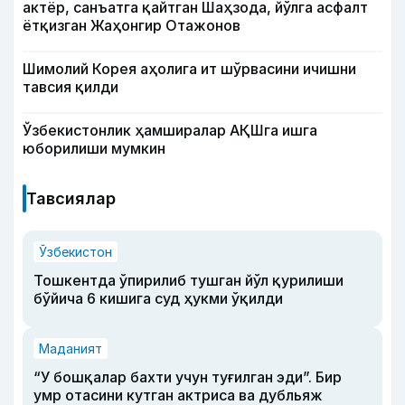
актёр, санъатга қайтган Шаҳзода, йўлга асфалт
ётқизган Жаҳонгир Отажонов
Шимолий Корея аҳолига ит шўрвасини ичишни
тавсия қилди
Ўзбекистонлик ҳамширалар АҚШга ишга
юборилиши мумкин
Тавсиялар
Ўзбекистон
Тошкентда ўпирилиб тушган йўл қурилиши
бўйича 6 кишига суд ҳукми ўқилди
Маданият
“У бошқалар бахти учун туғилган эди”. Бир
умр отасини кутган актриса ва дубльяж