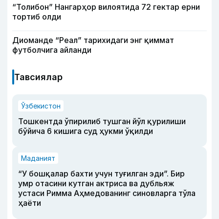
“Толибон” Нангарҳор вилоятида 72 гектар ерни
тортиб олди
Диоманде “Реал” тарихидаги энг қиммат
футболчига айланди
Тавсиялар
Ўзбекистон
Тошкентда ўпирилиб тушган йўл қурилиши
бўйича 6 кишига суд ҳукми ўқилди
Маданият
“У бошқалар бахти учун туғилган эди”. Бир
умр отасини кутган актриса ва дубльяж
устаси Римма Аҳмедованинг синовларга тўла
ҳаёти