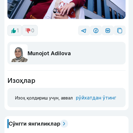
1
0
Munojot Adilova
Изоҳлар
рўйхатдан ўтинг
Изоҳ қолдириш учун, аввал
Сўнгги янгиликлар