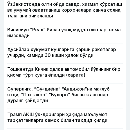
Ўзбекистонда олти ойда савдо, хизмат кўрсатиш
ва умумий овқатланиш корхоналари қанча солиқ
тўлагани очиқланди
Винисиус “Реал” билан узоқ муддатли шартнома
имзолади
Ҳусийлар ҳукумат кучларига қарши ракеталар
учирди, камида 30 киши ҳалок бўлди
Тошкентда Кичик ҳалқа автомобил йўлининг бир
қисми тўрт кунга ёпилди (харита)
Суперлига. “Сўғдиёна” “Андижон”ни мағлуб
этди, “Пахтакор” “Бухоро” билан жанговар
дуранг қайд этди
Трамп АҚШ ўқ-дорилари ҳақида маълумот
тарқатганларга қамоқ билан таҳдид қилди