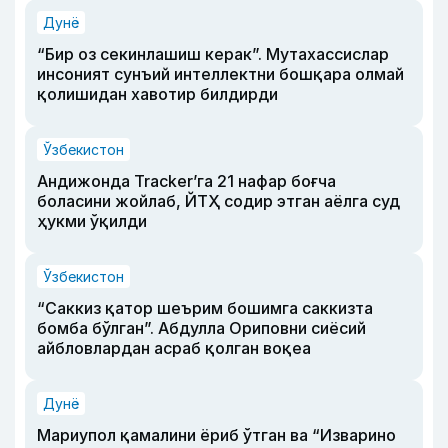
Дунё
“Бир оз секинлашиш керак”. Мутахассислар
инсоният сунъий интеллектни бошқара олмай
қолишидан хавотир билдирди
Ўзбекистон
Андижонда Tracker’га 21 нафар боғча
боласини жойлаб, ЙТҲ содир этган аёлга суд
ҳукми ўқилди
Ўзбекистон
“Саккиз қатор шеърим бошимга саккизта
бомба бўлган”. Абдулла Ориповни сиёсий
айбловлардан асраб қолган воқеа
Дунё
Мариупол қамалини ёриб ўтган ва “Изварино