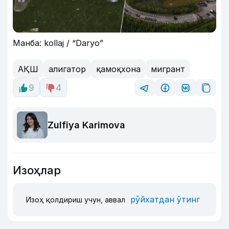
Манба: kollaj / “Daryo”
АҚШ
алигатор
қамоқхона
мигрант
9
4
Zulfiya Karimova
Изоҳлар
рўйхатдан ўтинг
Изоҳ қолдириш учун, аввал