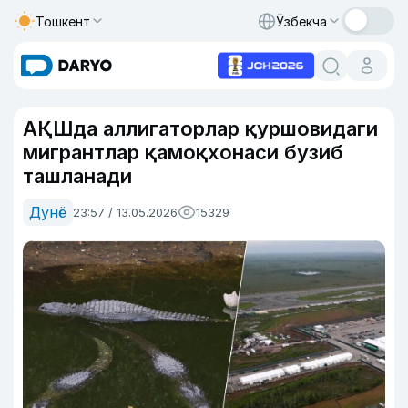
Тошкент
Ўзбекча
АҚШда аллигаторлар қуршовидаги
мигрантлар қамоқхонаси бузиб
ташланади
Дунё
23:57 / 13.05.2026
15329