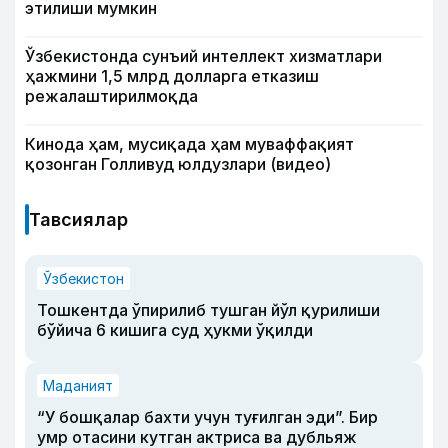
этилиши мумкин
Ўзбекистонда сунъий интеллект хизматлари
ҳажмини 1,5 млрд долларга етказиш
режалаштирилмоқда
Кинода ҳам, мусиқада ҳам муваффақият
қозонган Голливуд юлдузлари (видео)
Тавсиялар
Ўзбекистон
Тошкентда ўпирилиб тушган йўл қурилиши
бўйича 6 кишига суд ҳукми ўқилди
Маданият
“У бошқалар бахти учун туғилган эди”. Бир
умр отасини кутган актриса ва дубльяж