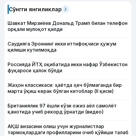
Сўнгги янгиликлар
Шавкат Мирзиёев Дональд Трамп билан телефон
орқали мулоқот қилди
Саудияга Эроннинг икки иттифоқчиси ҳужум
қилиши кутилмоқда
Россияда ЙТҲ оқибатида икки нафар Ўзбекистон
фуқароси ҳалок бўлди
Жаҳон классикаси: ҳаётда ҳеч бўлмаганда бир
марта ўқиш керак бўлган китоблар (II қисм)
Британиялик 97 ёшли кўзи ожиз аёл самолёт
қанотида учиб рекорд ўрнатди (видео)
АҚШ визасини олиш учун журналистлар
тармоқлардаги профилларини очиб қўйиши талаб