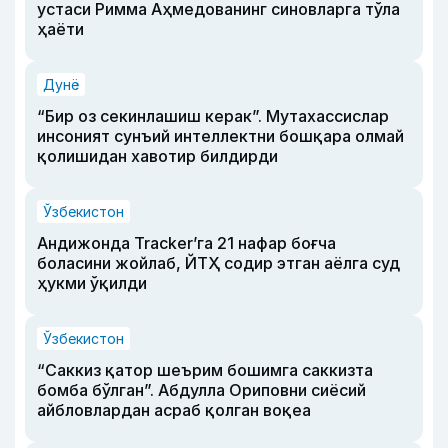
устаси Римма Аҳмедованинг синовларга тўла
ҳаёти
Дунё
“Бир оз секинлашиш керак”. Мутахассислар
инсоният сунъий интеллектни бошқара олмай
қолишидан хавотир билдирди
Ўзбекистон
Андижонда Tracker’га 21 нафар боғча
боласини жойлаб, ЙТҲ содир этган аёлга суд
ҳукми ўқилди
Ўзбекистон
“Саккиз қатор шеърим бошимга саккизта
бомба бўлган”. Абдулла Ориповни сиёсий
айбловлардан асраб қолган воқеа