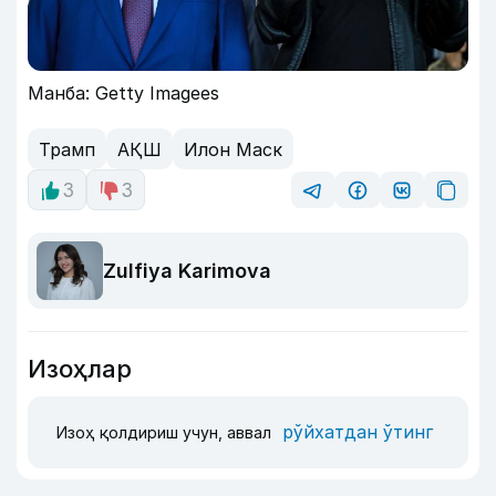
Манба: Getty Imagees
Трамп
АҚШ
Илон Маск
3
3
Zulfiya Karimova
Изоҳлар
рўйхатдан ўтинг
Изоҳ қолдириш учун, аввал