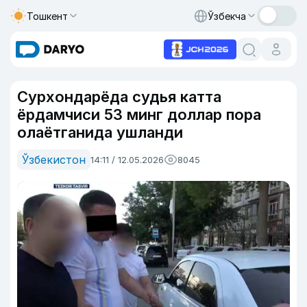
Тошкент
Ўзбекча
Сурхондарёда судья катта
ёрдамчиси 53 минг доллар пора
олаётганида ушланди
Ўзбекистон
14:11 / 12.05.2026
8045