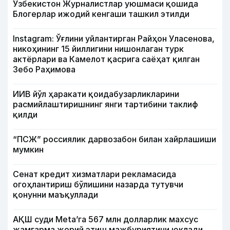
Ўзбекистон Журналистлар уюшмаси қошида
Блогерлар ижодий кенгаши ташкил этилди
Instagram: Ўғлини уйлантирган Райҳон Уласенова,
никоҳининг 15 йиллигини нишонлаган турк
актёрлари ва Камелот қасрига саёҳат қилган
Зебо Раҳимова
ИИВ йўл ҳаракати қоидабузарликларини
расмийлаштиришнинг янги тартибини таклиф
қилди
“ПСЖ” россиялик дарвозабон билан хайрлашиши
мумкин
Сенат кредит хизматлари рекламасида
огоҳлантириш бўлишини назарда тутувчи
қонунни маъқуллади
АҚШ суди Meta’га 567 млн долларлик махсус
жамғарма жорий этиш мажбуриятини юклади