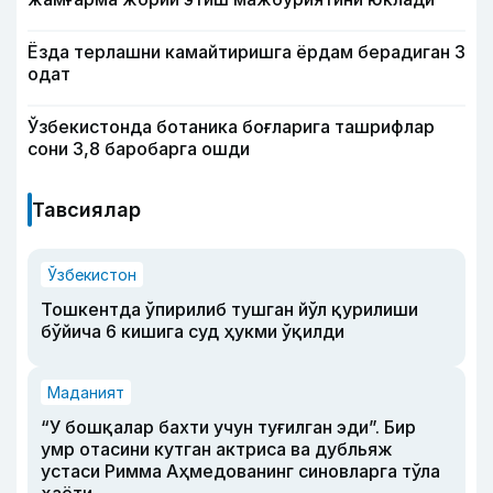
Ёзда терлашни камайтиришга ёрдам берадиган 3
одат
Ўзбекистонда ботаника боғларига ташрифлар
сони 3,8 баробарга ошди
Тавсиялар
Ўзбекистон
Тошкентда ўпирилиб тушган йўл қурилиши
бўйича 6 кишига суд ҳукми ўқилди
Маданият
“У бошқалар бахти учун туғилган эди”. Бир
умр отасини кутган актриса ва дубльяж
устаси Римма Аҳмедованинг синовларга тўла