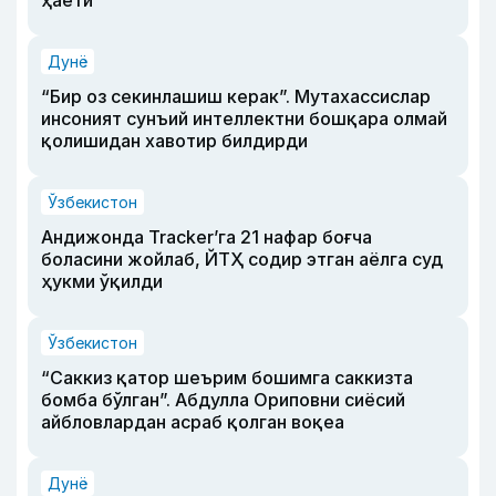
ҳаёти
Дунё
“Бир оз секинлашиш керак”. Мутахассислар
инсоният сунъий интеллектни бошқара олмай
қолишидан хавотир билдирди
Ўзбекистон
Андижонда Tracker’га 21 нафар боғча
боласини жойлаб, ЙТҲ содир этган аёлга суд
ҳукми ўқилди
Ўзбекистон
“Саккиз қатор шеърим бошимга саккизта
бомба бўлган”. Абдулла Ориповни сиёсий
айбловлардан асраб қолган воқеа
Дунё