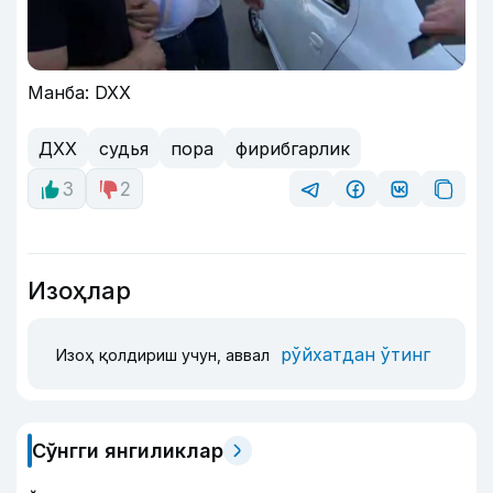
Манба: DXX
ДХХ
судья
пора
фирибгарлик
3
2
Изоҳлар
рўйхатдан ўтинг
Изоҳ қолдириш учун, аввал
Сўнгги янгиликлар