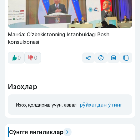
Манба: O‘zbekistonning Istanbuldagi Bosh
konsulxonasi
0
0
Изоҳлар
рўйхатдан ўтинг
Изоҳ қолдириш учун, аввал
Сўнгги янгиликлар