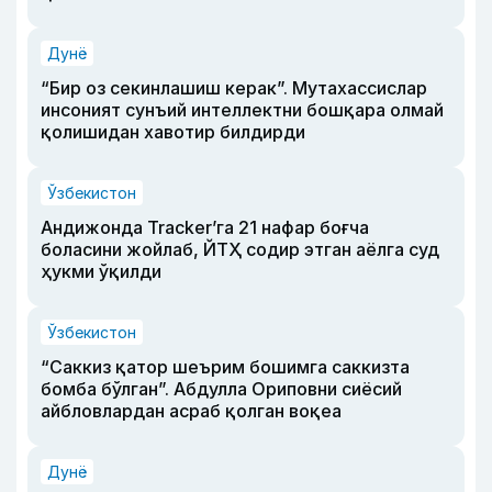
Дунё
“Бир оз секинлашиш керак”. Мутахассислар
инсоният сунъий интеллектни бошқара олмай
қолишидан хавотир билдирди
Ўзбекистон
Андижонда Tracker’га 21 нафар боғча
боласини жойлаб, ЙТҲ содир этган аёлга суд
ҳукми ўқилди
Ўзбекистон
“Саккиз қатор шеърим бошимга саккизта
бомба бўлган”. Абдулла Ориповни сиёсий
айбловлардан асраб қолган воқеа
Дунё