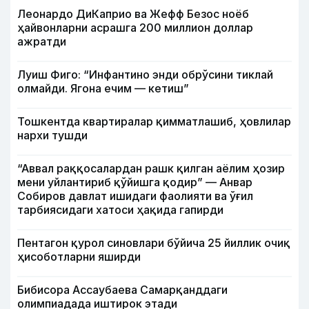
Леонардо ДиКаприо ва Жефф Безос ноёб
ҳайвонларни асрашга 200 миллион доллар
ажратди
Луиш Фиго: “Инфантино энди обрўсини тиклай
олмайди. Ягона ечим — кетиш”
Тошкентда квартиралар қимматлашиб, ҳовлилар
нархи тушди
“Аввал раққосалардан рашк қилган аёлим ҳозир
мени уйлантириб қўйишга қодир” — Анвар
Собиров давлат ишидаги фаолияти ва ўғил
тарбиясидаги хатоси ҳақида гапирди
Пентагон қурол синовлари бўйича 25 йиллик очиқ
ҳисоботларни яширди
Бибисора Ассаубаева Самарқанддаги
олимпиадада иштирок этади