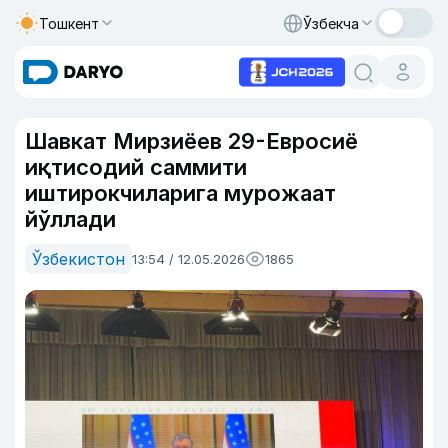
Тошкент
Ўзбекча
Шавкат Мирзиёев 29-Евросиё
иқтисодий саммити
иштирокчиларига мурожаат
йўллади
Ўзбекистон
13:54 / 12.05.2026
1865