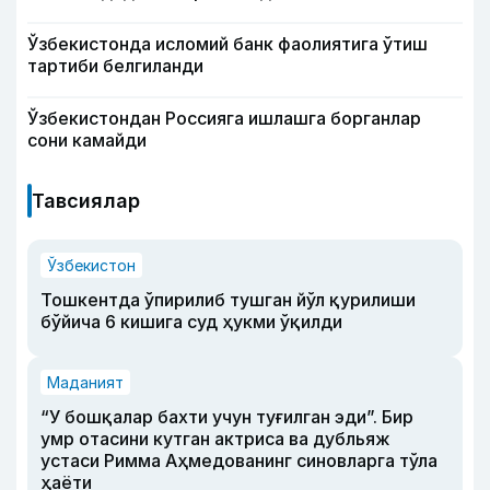
Ўзбекистонда исломий банк фаолиятига ўтиш
тартиби белгиланди
Ўзбекистондан Россияга ишлашга борганлар
сони камайди
Тавсиялар
Ўзбекистон
Тошкентда ўпирилиб тушган йўл қурилиши
бўйича 6 кишига суд ҳукми ўқилди
Маданият
“У бошқалар бахти учун туғилган эди”. Бир
умр отасини кутган актриса ва дубльяж
устаси Римма Аҳмедованинг синовларга тўла
ҳаёти