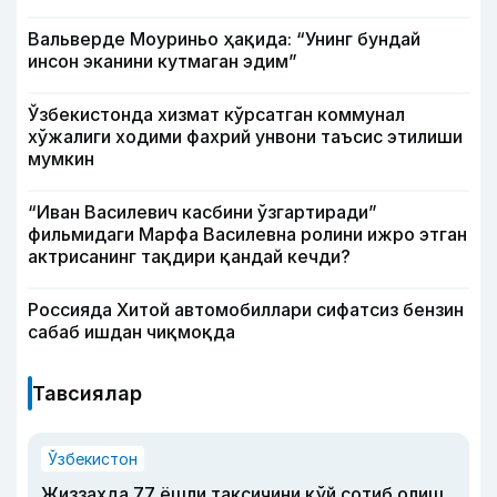
Вальверде Моуриньо ҳақида: “Унинг бундай
инсон эканини кутмаган эдим”
Ўзбекистонда хизмат кўрсатган коммунал
хўжалиги ходими фахрий унвони таъсис этилиши
мумкин
“Иван Василевич касбини ўзгартиради”
фильмидаги Марфа Василевна ролини ижро этган
актрисанинг тақдири қандай кечди?
Россияда Хитой автомобиллари сифатсиз бензин
сабаб ишдан чиқмоқда
Тавсиялар
Ўзбекистон
Жиззахда 77 ёшли таксичини қўй сотиб олиш