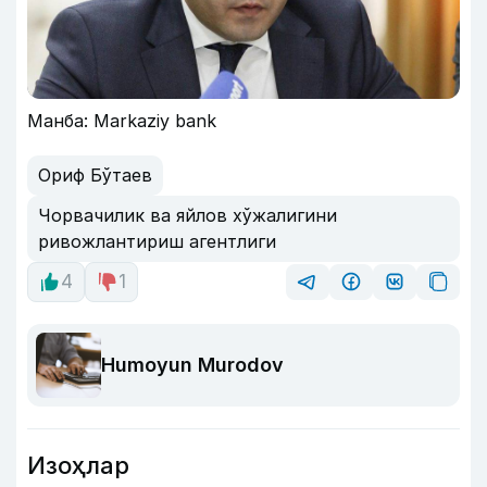
Манба: Markaziy bank
Ориф Бўтаев
Чорвачилик ва яйлов хўжалигини
ривожлантириш агентлиги
4
1
Humoyun Murodov
Изоҳлар