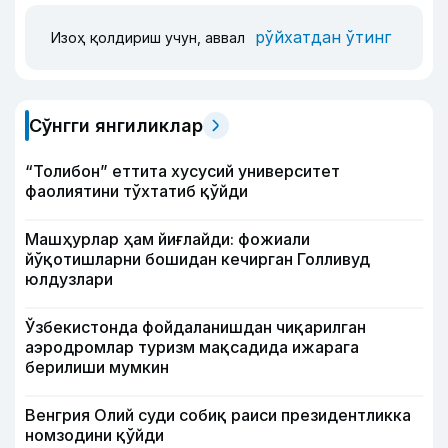
рўйхатдан ўтинг
Изоҳ қолдириш учун, аввал
Сўнгги янгиликлар
“Толибон” еттита хусусий университет
фаолиятини тўхтатиб қўйди
Машҳурлар ҳам йиғлайди: фожиали
йўқотишларни бошидан кечирган Голливуд
юлдузлари
Ўзбекистонда фойдаланишдан чиқарилган
аэродромлар туризм мақсадида ижарага
берилиши мумкин
Венгрия Олий суди собиқ раиси президентликка
номзодини қўйди