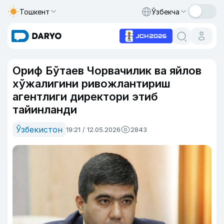
Тошкент
Ўзбекча
Ориф Бўтаев Чорвачилик ва яйлов
хўжалигини ривожлантириш
агентлиги директори этиб
тайинланди
Ўзбекистон
19:21 / 12.05.2026
2843