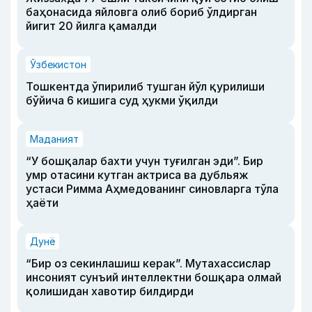
баҳонасида яйловга олиб бориб ўлдирган
йигит 20 йилга қамалди
Ўзбекистон
Тошкентда ўпирилиб тушган йўл қурилиши
бўйича 6 кишига суд ҳукми ўқилди
Маданият
“У бошқалар бахти учун туғилган эди”. Бир
умр отасини кутган актриса ва дубльяж
устаси Римма Аҳмедованинг синовларга тўла
ҳаёти
Дунё
“Бир оз секинлашиш керак”. Мутахассислар
инсоният сунъий интеллектни бошқара олмай
қолишидан хавотир билдирди