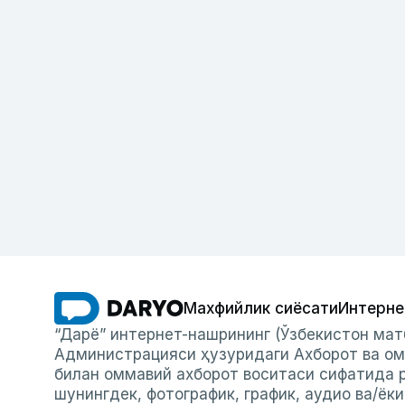
Махфийлик сиёсати
Интерне
“Дарё” интернет-нашрининг (Ўзбекистон мат
Администрацияси ҳузуридаги Ахборот ва ом
билан оммавий ахборот воситаси сифатида р
шунингдек, фотографик, график, аудио ва/ёк