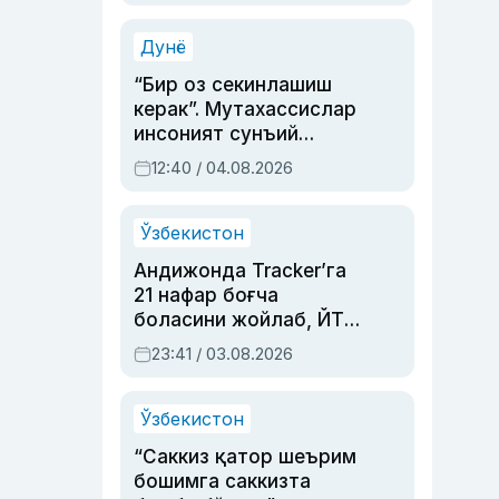
Аҳмедованинг
синовларга тўла ҳаёти
Дунё
“Бир оз секинлашиш
керак”. Мутахассислар
инсоният сунъий
интеллектни бошқара
12:40 / 04.08.2026
олмай қолишидан
хавотир билдирди
Ўзбекистон
Андижонда Tracker’га
21 нафар боғча
боласини жойлаб, ЙТҲ
содир этган аёлга суд
23:41 / 03.08.2026
ҳукми ўқилди
Ўзбекистон
“Саккиз қатор шеърим
бошимга саккизта