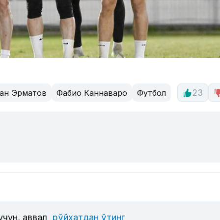
ан Эрматов
Фабио Каннаваро
Футбол
23
учун, аввал
рўйхатдан ўтинг