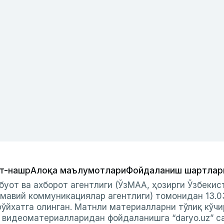
т-нашр
Алоқа маълумотлари
Фойдаланиш шартлар
буот ва ахборот агентлиги (ЎзМАА, ҳозирги Ўзбеки
мавий коммуникациялар агентлиги) томонидан 13.0
ўйхатга олинган. Матнли материалларни тўлиқ кўчи
и видеоматериалларидан фойдаланишга “daryo.uz” с