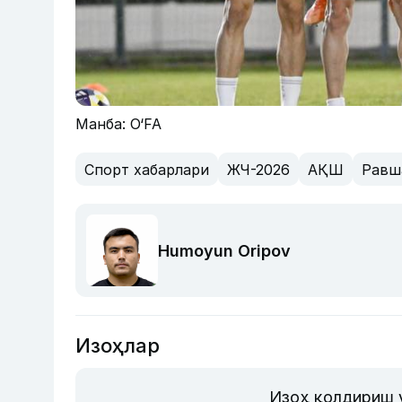
Манба: O‘FA
Спорт хабарлари
ЖЧ-2026
АҚШ
Равш
Humoyun Oripov
Изоҳлар
Изоҳ қолдириш 