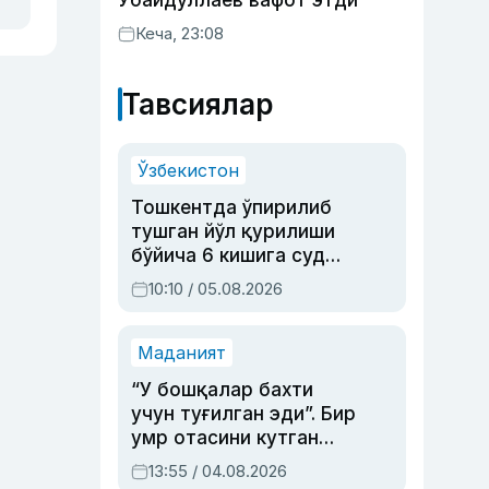
Убайдуллаев вафот этди
Кеча, 23:08
Тавсиялар
Ўзбекистон
Тошкентда ўпирилиб
тушган йўл қурилиши
бўйича 6 кишига суд
ҳукми ўқилди
10:10 / 05.08.2026
Маданият
“У бошқалар бахти
учун туғилган эди”. Бир
умр отасини кутган
актриса ва дубльяж
13:55 / 04.08.2026
устаси Римма