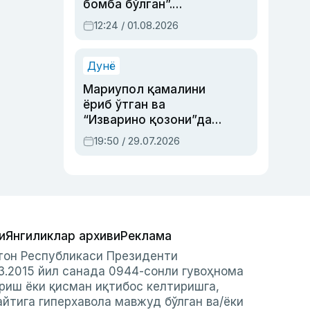
бомба бўлган”.
Абдулла Ориповни
12:24 / 01.08.2026
сиёсий айбловлардан
асраб қолган воқеа
Дунё
Мариупол қамалини
ёриб ўтган ва
“Изварино қозони”дан
чиққан қаҳрамон —
19:50 / 29.07.2026
Украина армияси бош
қўмондони Драпатий
ҳақида
и
Янгиликлар архиви
Реклама
стон Республикаси Президенти
3.2015 йил санада 0944-сонли гувоҳнома
риш ёки қисман иқтибос келтиришга,
айтига гиперхавола мавжуд бўлган ва/ёки