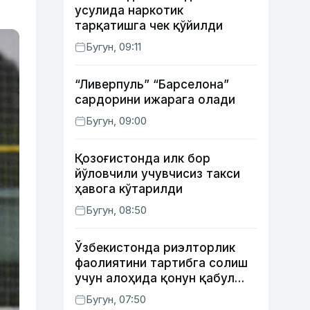
усулида наркотик
тарқатишга чек қўйилди
Бугун, 09:11
“Ливерпуль” “Барселона”
сардорини ижарага олади
Бугун, 09:00
Қозоғистонда илк бор
йўловчили учувчисиз такси
ҳавога кўтарилди
Бугун, 08:50
Ўзбекистонда риэлторлик
фаолиятини тартибга солиш
учун алоҳида қонун қабул
қилинди
Бугун, 07:50