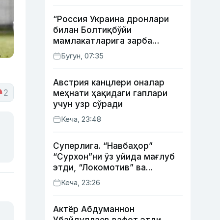
“Россия Украина дронлари
билан Болтиқбўйи
мамлакатларига зарба
бермоқчи” — Литва мудофаа
Бугун, 07:35
вазири
Австрия канцлери оналар
2
меҳнати ҳақидаги гаплари
учун узр сўради
Кеча, 23:48
Суперлига. “Навбаҳор”
“Сурхон”ни ўз уйида мағлуб
этди, “Локомотив” ва
“Хоразм” уйда ғалаба
Кеча, 23:26
қозонди
Актёр Абду­маннон