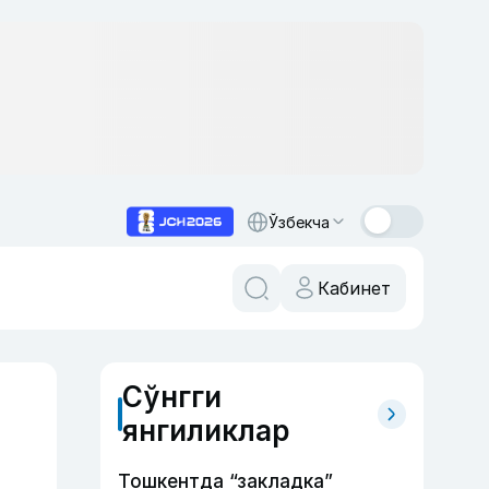
Ўзбекча
Кабинет
Сўнгги
янгиликлар
Тошкентда “закладка”