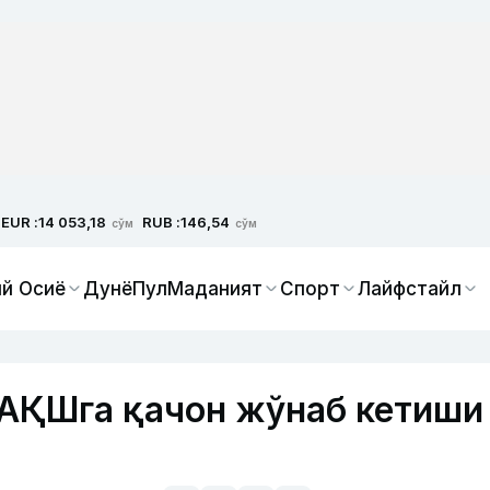
EUR :
RUB :
14 053,18
146,54
сўм
сўм
й Осиё
Дунё
Пул
Маданият
Спорт
Лайфстайл
 АҚШга қачон жўнаб кетиши