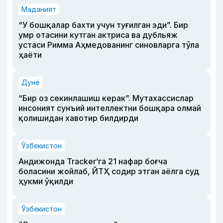
Маданият
“У бошқалар бахти учун туғилган эди”. Бир
умр отасини кутган актриса ва дубльяж
устаси Римма Аҳмедованинг синовларга тўла
ҳаёти
Дунё
“Бир оз секинлашиш керак”. Мутахассислар
инсоният сунъий интеллектни бошқара олмай
қолишидан хавотир билдирди
Ўзбекистон
Андижонда Tracker’га 21 нафар боғча
боласини жойлаб, ЙТҲ содир этган аёлга суд
ҳукми ўқилди
Ўзбекистон