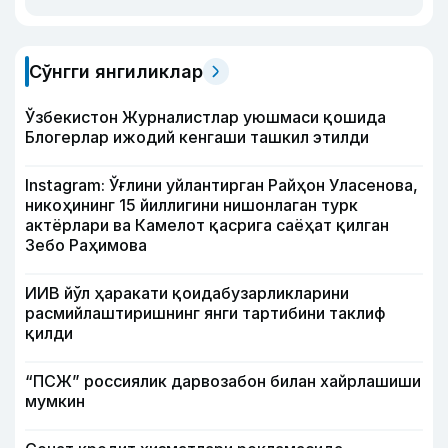
Сўнгги янгиликлар
Ўзбекистон Журналистлар уюшмаси қошида
Блогерлар ижодий кенгаши ташкил этилди
Instagram: Ўғлини уйлантирган Райҳон Уласенова,
никоҳининг 15 йиллигини нишонлаган турк
актёрлари ва Камелот қасрига саёҳат қилган
Зебо Раҳимова
ИИВ йўл ҳаракати қоидабузарликларини
расмийлаштиришнинг янги тартибини таклиф
қилди
“ПСЖ” россиялик дарвозабон билан хайрлашиши
мумкин