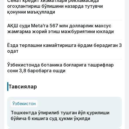
Сенат кредит хизматлари рекламасида
огоҳлантириш бўлишини назарда тутувчи
қонунни маъқуллади
АҚШ суди Meta’га 567 млн долларлик махсус
жамғарма жорий этиш мажбуриятини юклади
Ёзда терлашни камайтиришга ёрдам берадиган 3
одат
Ўзбекистонда ботаника боғларига ташрифлар
сони 3,8 баробарга ошди
Тавсиялар
Ўзбекистон
Тошкентда ўпирилиб тушган йўл қурилиши
бўйича 6 кишига суд ҳукми ўқилди