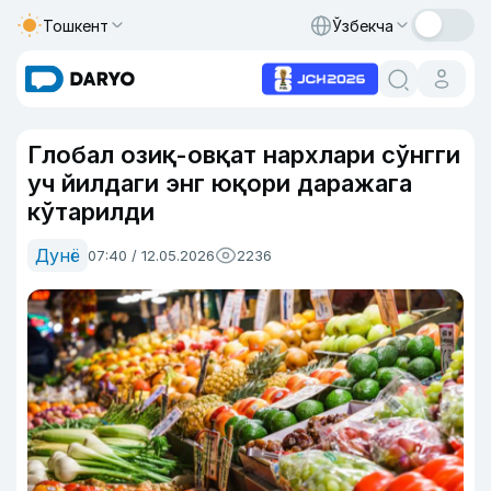
Тошкент
Ўзбекча
Глобал озиқ-овқат нархлари сўнгги
уч йилдаги энг юқори даражага
кўтарилди
Дунё
07:40 / 12.05.2026
2236