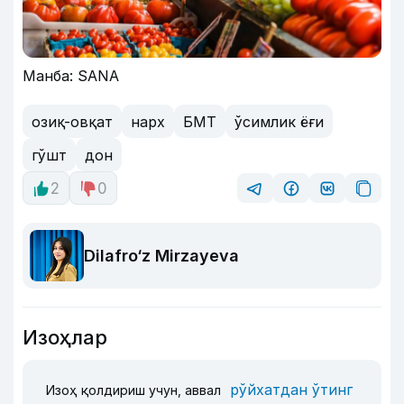
Манба: SANA
озиқ-овқат
нарх
БМТ
ўсимлик ёғи
гўшт
дон
2
0
Dilafro‘z Mirzayeva
Изоҳлар
рўйхатдан ўтинг
Изоҳ қолдириш учун, аввал