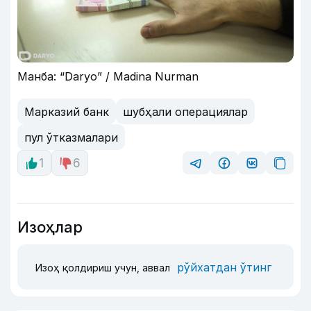
Манба: “Daryo” / Madina Nurman
Марказий банк
шубҳали операциялар
пул ўтказмалари
1
6
Изоҳлар
рўйхатдан ўтинг
Изоҳ қолдириш учун, аввал