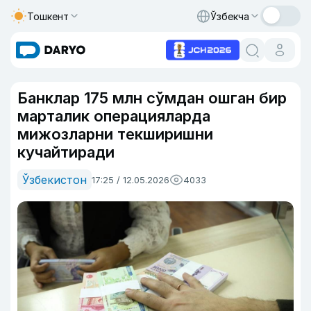
Тошкент
Ўзбекча
Банклар 175 млн сўмдан ошган бир
марталик операцияларда
мижозларни текширишни
кучайтиради
Ўзбекистон
17:25 / 12.05.2026
4033