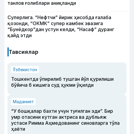
танлов ғолиблари аниқланди
Суперлига. “Нефтчи” йирик ҳисобда ғалаба
қозонди, “ОКМК” супер камбек эвазига
“Бунёдкор”дан устун келди, “Насаф” дуранг
қайд этди
Тавсиялар
Ўзбекистон
Тошкентда ўпирилиб тушган йўл қурилиши
бўйича 6 кишига суд ҳукми ўқилди
Маданият
“У бошқалар бахти учун туғилган эди”. Бир
умр отасини кутган актриса ва дубльяж
устаси Римма Аҳмедованинг синовларга тўла
ҳаёти