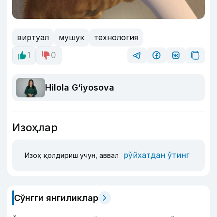
виртуал
мушук
технология
1
0
Hilola G‘iyosova
Изоҳлар
рўйхатдан ўтинг
Изоҳ қолдириш учун, аввал
Сўнгги янгиликлар