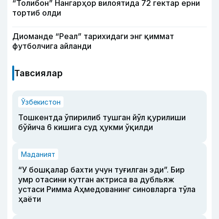
“Толибон” Нангарҳор вилоятида 72 гектар ерни
тортиб олди
Диоманде “Реал” тарихидаги энг қиммат
футболчига айланди
Тавсиялар
Ўзбекистон
Тошкентда ўпирилиб тушган йўл қурилиши
бўйича 6 кишига суд ҳукми ўқилди
Маданият
“У бошқалар бахти учун туғилган эди”. Бир
умр отасини кутган актриса ва дубльяж
устаси Римма Аҳмедованинг синовларга тўла
ҳаёти