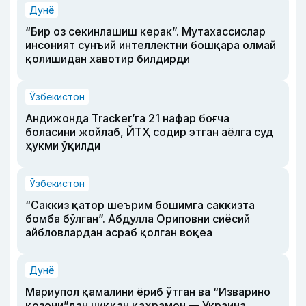
Дунё
“Бир оз секинлашиш керак”. Мутахассислар
инсоният сунъий интеллектни бошқара олмай
қолишидан хавотир билдирди
Ўзбекистон
Андижонда Tracker’га 21 нафар боғча
боласини жойлаб, ЙТҲ содир этган аёлга суд
ҳукми ўқилди
Ўзбекистон
“Саккиз қатор шеърим бошимга саккизта
бомба бўлган”. Абдулла Ориповни сиёсий
айбловлардан асраб қолган воқеа
Дунё
Мариупол қамалини ёриб ўтган ва “Изварино
қозони”дан чиққан қаҳрамон — Украина