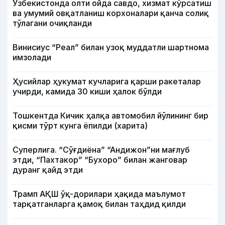
Ўзбекистонда олти ойда савдо, хизмат кўрсатиш
ва умумий овқатланиш корхоналари қанча солиқ
тўлагани очиқланди
Винисиус “Реал” билан узоқ муддатли шартнома
имзолади
Ҳусийлар ҳукумат кучларига қарши ракеталар
учирди, камида 30 киши ҳалок бўлди
Тошкентда Кичик ҳалқа автомобил йўлининг бир
қисми тўрт кунга ёпилди (харита)
Суперлига. “Сўғдиёна” “Андижон”ни мағлуб
этди, “Пахтакор” “Бухоро” билан жанговар
дуранг қайд этди
Трамп АҚШ ўқ-дорилари ҳақида маълумот
тарқатганларга қамоқ билан таҳдид қилди