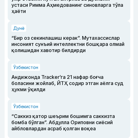
устаси Римма Аҳмедованинг синовларга тўла
ҳаёти
Дунё
“Бир оз секинлашиш керак”. Мутахассислар
инсоният сунъий интеллектни бошқара олмай
қолишидан хавотир билдирди
Ўзбекистон
Андижонда Tracker’га 21 нафар боғча
боласини жойлаб, ЙТҲ содир этган аёлга суд
ҳукми ўқилди
Ўзбекистон
“Саккиз қатор шеърим бошимга саккизта
бомба бўлган”. Абдулла Ориповни сиёсий
айбловлардан асраб қолган воқеа