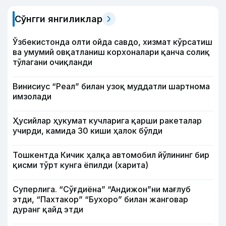
Сўнгги янгиликлар
Ўзбекистонда олти ойда савдо, хизмат кўрсатиш
ва умумий овқатланиш корхоналари қанча солиқ
тўлагани очиқланди
Винисиус “Реал” билан узоқ муддатли шартнома
имзолади
Ҳусийлар ҳукумат кучларига қарши ракеталар
учирди, камида 30 киши ҳалок бўлди
Тошкентда Кичик ҳалқа автомобил йўлининг бир
қисми тўрт кунга ёпилди (харита)
Суперлига. “Сўғдиёна” “Андижон”ни мағлуб
этди, “Пахтакор” “Бухоро” билан жанговар
дуранг қайд этди