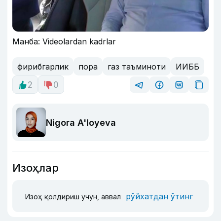
Манба: Videolardan kadrlar
фирибгарлик
пора
газ таъминоти
ИИББ
2
0
Nigora A'loyeva
Изоҳлар
рўйхатдан ўтинг
Изоҳ қолдириш учун, аввал