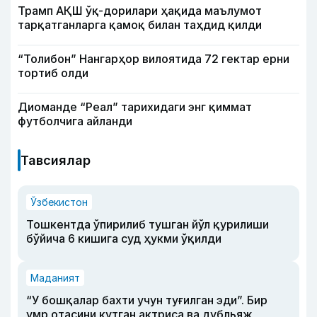
Трамп АҚШ ўқ-дорилари ҳақида маълумот
тарқатганларга қамоқ билан таҳдид қилди
“Толибон” Нангарҳор вилоятида 72 гектар ерни
тортиб олди
Диоманде “Реал” тарихидаги энг қиммат
футболчига айланди
Тавсиялар
Ўзбекистон
Тошкентда ўпирилиб тушган йўл қурилиши
бўйича 6 кишига суд ҳукми ўқилди
Маданият
“У бошқалар бахти учун туғилган эди”. Бир
умр отасини кутган актриса ва дубльяж