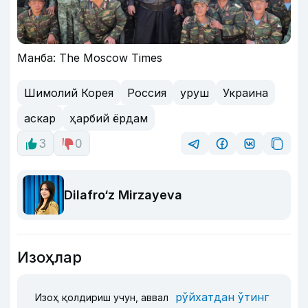
Манба: The Moscow Times
Шимолий Корея
Россия
уруш
Украина
аскар
ҳарбий ёрдам
3
0
Dilafro‘z Mirzayeva
Изоҳлар
рўйхатдан ўтинг
Изоҳ қолдириш учун, аввал