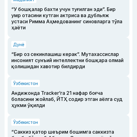
“У бошқалар бахти учун туғилган эди”. Бир
умр отасини кутган актриса ва дубльяж
устаси Римма Аҳмедованинг синовларга тўла
ҳаёти
Дунё
“Бир оз секинлашиш керак”. Мутахассислар
инсоният сунъий интеллектни бошқара олмай
қолишидан хавотир билдирди
Ўзбекистон
Андижонда Tracker’га 21 нафар боғча
боласини жойлаб, ЙТҲ содир этган аёлга суд
ҳукми ўқилди
Ўзбекистон
“Саккиз қатор шеърим бошимга саккизта