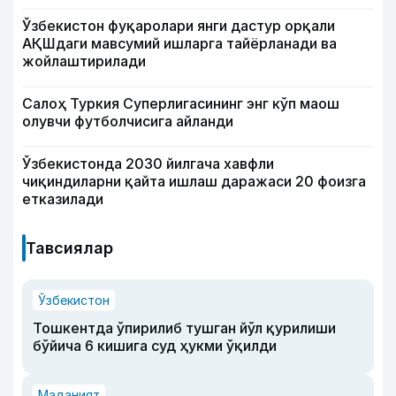
Ўзбекистон фуқаролари янги дастур орқали
АҚШдаги мавсумий ишларга тайёрланади ва
жойлаштирилади
Салоҳ Туркия Суперлигасининг энг кўп маош
олувчи футболчисига айланди
Ўзбекистонда 2030 йилгача хавфли
чиқиндиларни қайта ишлаш даражаси 20 фоизга
етказилади
Тавсиялар
Ўзбекистон
Тошкентда ўпирилиб тушган йўл қурилиши
бўйича 6 кишига суд ҳукми ўқилди
Маданият