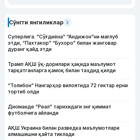
Сўнгги янгиликлар
Суперлига. “Сўғдиёна” “Андижон”ни мағлуб
этди, “Пахтакор” “Бухоро” билан жанговар
дуранг қайд этди
Трамп АҚШ ўқ-дорилари ҳақида маълумот
тарқатганларга қамоқ билан таҳдид қилди
“Толибон” Нангарҳор вилоятида 72 гектар ерни
тортиб олди
Диоманде “Реал” тарихидаги энг қиммат
футболчига айланди
АҚШ Украина билан разведка маълумотлари
алмашишни қайта тиклади