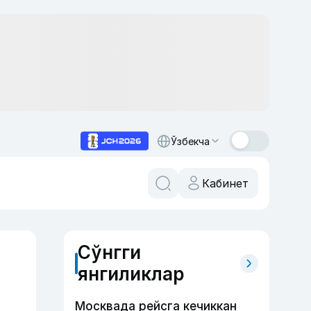
Ўзбекча
Кабинет
Сўнгги
янгиликлар
Москвада рейсга кечиккан