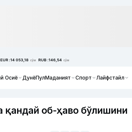
EUR :
RUB :
14 053,18
146,54
сўм
сўм
й Осиё
Дунё
Пул
Маданият
Спорт
Лайфстайл
а қандай об-ҳаво бўлишини