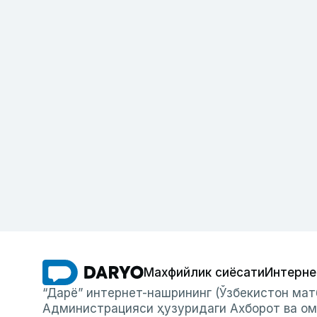
Махфийлик сиёсати
Интерне
“Дарё” интернет-нашрининг (Ўзбекистон мат
Администрацияси ҳузуридаги Ахборот ва ом