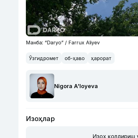
Манба: “Daryo” / Farrux Aliyev
Ўзгидромет
об-ҳаво
ҳарорат
Nigora A'loyeva
Изоҳлар
Изоҳ қолдириш 