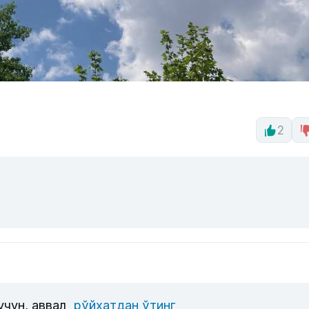
2
учун, аввал
рўйхатдан ўтинг