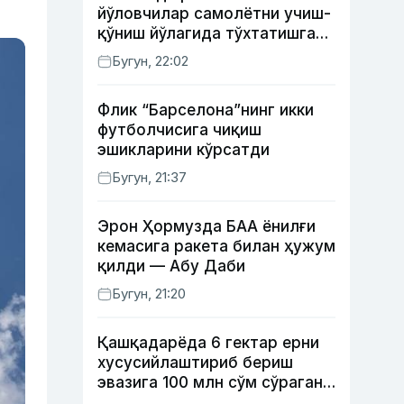
йўловчилар самолётни учиш-
қўниш йўлагида тўхтатишга
уринди (видео)
Бугун, 22:02
Флик “Барселона”нинг икки
футболчисига чиқиш
эшикларини кўрсатди
Бугун, 21:37
Эрон Ҳормузда БАА ёнилғи
кемасига ракета билан ҳужум
қилди — Абу Даби
Бугун, 21:20
Қашқадарёда 6 гектар ерни
хусусийлаштириб бериш
эвазига 100 млн сўм сўраган
шахс ушланди