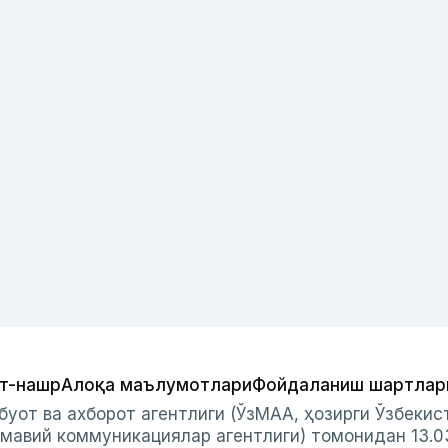
т-нашр
Алоқа маълумотлари
Фойдаланиш шартлар
буот ва ахборот агентлиги (ЎзМАА, ҳозирги Ўзбеки
мавий коммуникациялар агентлиги) томонидан 13.0