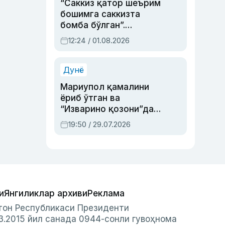
“Саккиз қатор шеърим
бошимга саккизта
бомба бўлган”.
Абдулла Ориповни
12:24 / 01.08.2026
сиёсий айбловлардан
асраб қолган воқеа
Дунё
Мариупол қамалини
ёриб ўтган ва
“Изварино қозони”дан
чиққан қаҳрамон —
19:50 / 29.07.2026
Украина армияси бош
қўмондони Драпатий
ҳақида
и
Янгиликлар архиви
Реклама
стон Республикаси Президенти
3.2015 йил санада 0944-сонли гувоҳнома