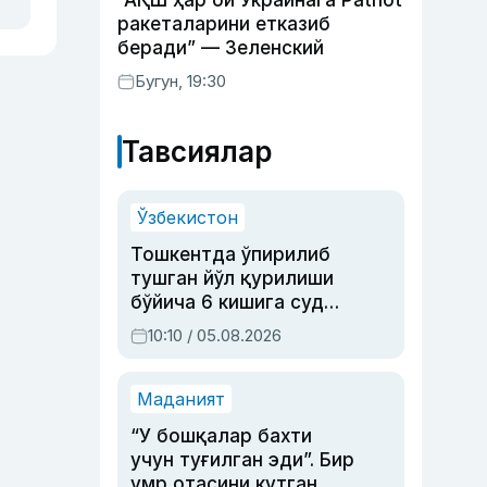
“АҚШ ҳар ой Украинага Patriot
ракеталарини етказиб
беради” — Зеленский
Бугун, 19:30
Тавсиялар
Ўзбекистон
Тошкентда ўпирилиб
тушган йўл қурилиши
бўйича 6 кишига суд
ҳукми ўқилди
10:10 / 05.08.2026
Маданият
“У бошқалар бахти
учун туғилган эди”. Бир
умр отасини кутган