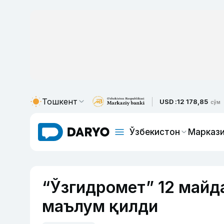
Тошкент
USD :
12 178,85
сўм
Ўзбекистон
Маркази
“Ўзгидромет” 12 майд
маълум қилди