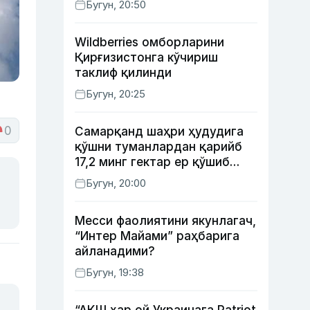
Бугун, 20:50
Wildberries омборларини
Қирғизистонга кўчириш
таклиф қилинди
Бугун, 20:25
0
Самарқанд шаҳри ҳудудига
қўшни туманлардан қарийб
17,2 минг гектар ер қўшиб
берилади
Бугун, 20:00
Месси фаолиятини якунлагач,
“Интер Майами” раҳбарига
айланадими?
Бугун, 19:38