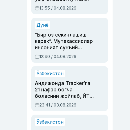
актриса ва дубльяж
13:55 / 04.08.2026
устаси Римма
Аҳмедованинг
синовларга тўла ҳаёти
Дунё
“Бир оз секинлашиш
керак”. Мутахассислар
инсоният сунъий
интеллектни бошқара
12:40 / 04.08.2026
олмай қолишидан
хавотир билдирди
Ўзбекистон
Андижонда Tracker’га
21 нафар боғча
боласини жойлаб, ЙТҲ
содир этган аёлга суд
23:41 / 03.08.2026
ҳукми ўқилди
Ўзбекистон