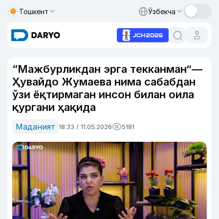
Тошкент
Ўзбекча
“Мажбурликдан эрга текканман”—
Ҳувайдо Жумаева нима сабабдан
ўзи ёқтирмаган инсон билан оила
қургани ҳақида
Маданият
18:33 / 11.05.2026
5181