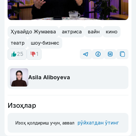
Ҳувайдо Жумаева
актриса
вайн
кино
театр
шоу-бизнес
25
1
Asila Aliboyeva
Изоҳлар
рўйхатдан ўтинг
Изоҳ қолдириш учун, аввал