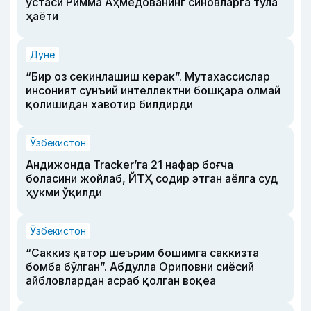
устаси Римма Аҳмедованинг синовларга тўла
ҳаёти
Дунё
“Бир оз секинлашиш керак”. Мутахассислар
инсоният сунъий интеллектни бошқара олмай
қолишидан хавотир билдирди
Ўзбекистон
Андижонда Tracker’га 21 нафар боғча
боласини жойлаб, ЙТҲ содир этган аёлга суд
ҳукми ўқилди
Ўзбекистон
“Саккиз қатор шеърим бошимга саккизта
бомба бўлган”. Абдулла Ориповни сиёсий
айбловлардан асраб қолган воқеа