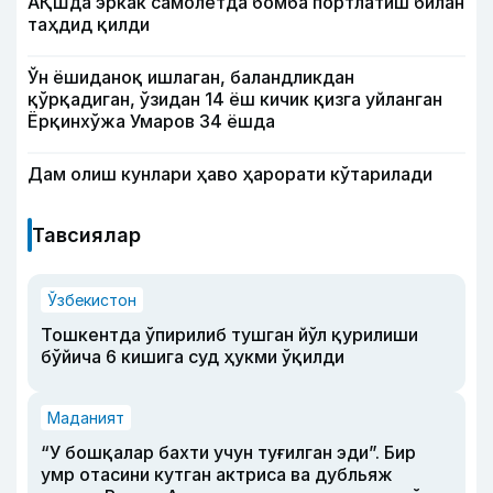
АҚШда эркак самолётда бомба портлатиш билан
таҳдид қилди
Ўн ёшиданоқ ишлаган, баландликдан
қўрқадиган, ўзидан 14 ёш кичик қизга уйланган
Ёрқинхўжа Умаров 34 ёшда
Дам олиш кунлари ҳаво ҳарорати кўтарилади
Тавсиялар
Ўзбекистон
Тошкентда ўпирилиб тушган йўл қурилиши
бўйича 6 кишига суд ҳукми ўқилди
Маданият
“У бошқалар бахти учун туғилган эди”. Бир
умр отасини кутган актриса ва дубльяж