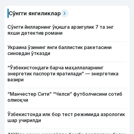
Сўнгги янгиликлар
Сўнгги йилларнинг ўқишга арзигулик 7 та энг
яхши детектив романи
Украина ўзининг янги баллистик ракетасини
синовдан ўтказди
“Ўзбекистондаги барча маҳаллаларнинг
энергетик паспорти яратилади” — энергетика
вазири
“Манчестер Сити” “Челси” футболчисини сотиб
олмоқчи
Ўзбекистонда илк бор тест режимида аэрологик
шар учирилди