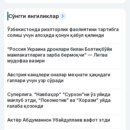
Сўнгги янгиликлар
Ўзбекистонда риэлторлик фаолиятини тартибга
солиш учун алоҳида қонун қабул қилинди
“Россия Украина дронлари билан Болтиқбўйи
мамлакатларига зарба бермоқчи” — Литва
мудофаа вазири
Австрия канцлери оналар меҳнати ҳақидаги
гаплари учун узр сўради
Суперлига. “Навбаҳор” “Сурхон”ни ўз уйида
мағлуб этди, “Локомотив” ва “Хоразм” уйда
ғалаба қозонди
Актёр Абду­маннон Убайдуллаев вафот этди