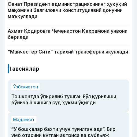
Сенат Президент администрациясининг ҳуқуқий
мақомини белгиловчи конституциявий қонунни
маъқуллади
Ахмат Қодировга Чеченистон Қаҳрамони унвони
берилди
“Манчестер Сити” тарихий трансферни якунлади
Тавсиялар
Ўзбекистон
Тошкентда ўпирилиб тушган йўл қурилиши
бўйича 6 кишига суд ҳукми ўқилди
Маданият
“У бошқалар бахти учун туғилган эди”. Бир
умр отасини кутган актриса ва дубльяж