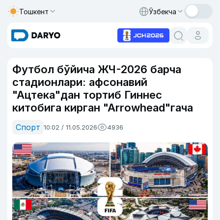
Тошкент
Ўзбекча
Футбол бўйича ЖЧ-2026 барча
стадионлари: афсонавий
"Ацтека"дан тортиб Гиннес
китобига кирган "Аrrоwhead"гача
Спорт
10:02 / 11.05.2026
4936