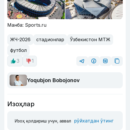
Манба: Sports.ru
ЖЧ-2026
стадионлар
Ўзбекистон МТЖ
футбол
3
1
Yoqubjon Bobojonov
Изоҳлар
рўйхатдан ўтинг
Изоҳ қолдириш учун, аввал