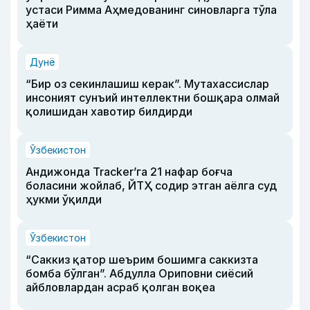
устаси Римма Аҳмедованинг синовларга тўла
ҳаёти
Дунё
“Бир оз секинлашиш керак”. Мутахассислар
инсоният сунъий интеллектни бошқара олмай
қолишидан хавотир билдирди
Ўзбекистон
Андижонда Tracker’га 21 нафар боғча
боласини жойлаб, ЙТҲ содир этган аёлга суд
ҳукми ўқилди
Ўзбекистон
“Саккиз қатор шеърим бошимга саккизта
бомба бўлган”. Абдулла Ориповни сиёсий
айбловлардан асраб қолган воқеа