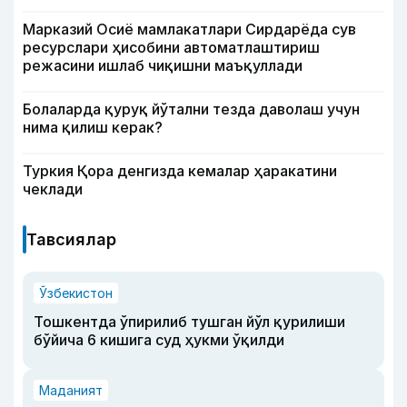
Марказий Осиё мамлакатлари Сирдарёда сув
ресурслари ҳисобини автоматлаштириш
режасини ишлаб чиқишни маъқуллади
Болаларда қуруқ йўтални тезда даволаш учун
нима қилиш керак?
Туркия Қора денгизда кемалар ҳаракатини
чеклади
Тавсиялар
Ўзбекистон
Тошкентда ўпирилиб тушган йўл қурилиши
бўйича 6 кишига суд ҳукми ўқилди
Маданият