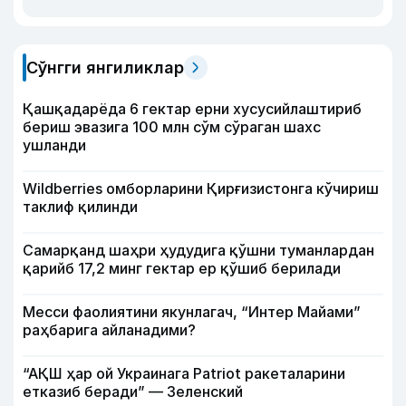
Сўнгги янгиликлар
Қашқадарёда 6 гектар ерни хусусийлаштириб
бериш эвазига 100 млн сўм сўраган шахс
ушланди
Wildberries омборларини Қирғизистонга кўчириш
таклиф қилинди
Самарқанд шаҳри ҳудудига қўшни туманлардан
қарийб 17,2 минг гектар ер қўшиб берилади
Месси фаолиятини якунлагач, “Интер Майами”
раҳбарига айланадими?
“АҚШ ҳар ой Украинага Patriot ракеталарини
етказиб беради” — Зеленский