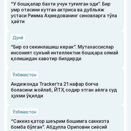
“У бошқалар бахти учун туғилган эди”. Бир
умр отасини кутган актриса ва дубльяж
устаси Римма Аҳмедованинг синовларга тўла
ҳаёти
Дунё
“Бир оз секинлашиш керак”. Мутахассислар
инсоният сунъий интеллектни бошқара олмай
қолишидан хавотир билдирди
Ўзбекистон
Андижонда Tracker’га 21 нафар боғча
боласини жойлаб, ЙТҲ содир этган аёлга суд
ҳукми ўқилди
Ўзбекистон
“Саккиз қатор шеърим бошимга саккизта
бомба бўлган”. Абдулла Ориповни сиёсий