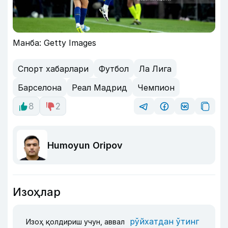
Манба: Getty Images
Спорт хабарлари
Футбол
Ла Лига
Барселона
Реал Мадрид
Чемпион
8
2
Humoyun Oripov
Изоҳлар
рўйхатдан ўтинг
Изоҳ қолдириш учун, аввал