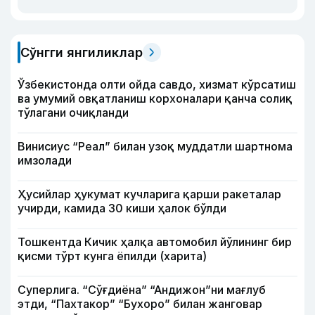
Сўнгги янгиликлар
Ўзбекистонда олти ойда савдо, хизмат кўрсатиш
ва умумий овқатланиш корхоналари қанча солиқ
тўлагани очиқланди
Винисиус “Реал” билан узоқ муддатли шартнома
имзолади
Ҳусийлар ҳукумат кучларига қарши ракеталар
учирди, камида 30 киши ҳалок бўлди
Тошкентда Кичик ҳалқа автомобил йўлининг бир
қисми тўрт кунга ёпилди (харита)
Суперлига. “Сўғдиёна” “Андижон”ни мағлуб
этди, “Пахтакор” “Бухоро” билан жанговар