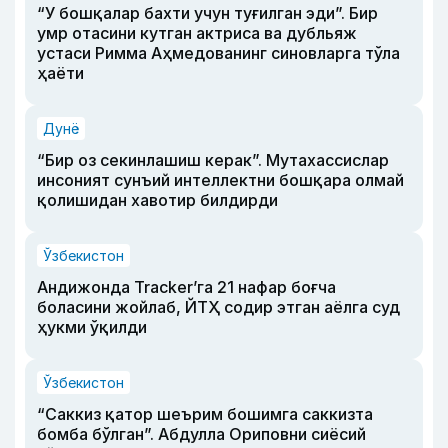
“У бошқалар бахти учун туғилган эди”. Бир
умр отасини кутган актриса ва дубльяж
устаси Римма Аҳмедованинг синовларга тўла
ҳаёти
Дунё
“Бир оз секинлашиш керак”. Мутахассислар
инсоният сунъий интеллектни бошқара олмай
қолишидан хавотир билдирди
Ўзбекистон
Андижонда Tracker’га 21 нафар боғча
боласини жойлаб, ЙТҲ содир этган аёлга суд
ҳукми ўқилди
Ўзбекистон
“Саккиз қатор шеърим бошимга саккизта
бомба бўлган”. Абдулла Ориповни сиёсий