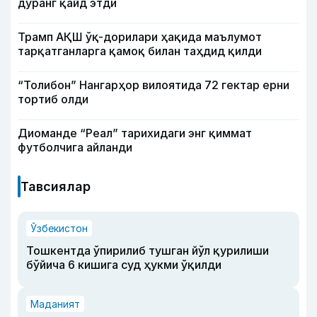
дуранг қайд этди
Трамп АҚШ ўқ-дорилари ҳақида маълумот
тарқатганларга қамоқ билан таҳдид қилди
“Толибон” Нангарҳор вилоятида 72 гектар ерни
тортиб олди
Диоманде “Реал” тарихидаги энг қиммат
футболчига айланди
Тавсиялар
Ўзбекистон
Тошкентда ўпирилиб тушган йўл қурилиши
бўйича 6 кишига суд ҳукми ўқилди
Маданият