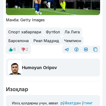
Манба: Getty Images
Спорт хабарлари
Футбол
Ла Лига
Барселона
Реал Мадрид
Чемпион
8
2
Humoyun Oripov
Изоҳлар
рўйхатдан ўтинг
Изоҳ қолдириш учун, аввал