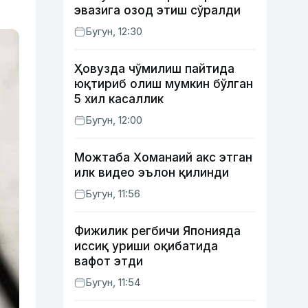
эвазига озод этиш сўралди
Бугун, 12:30
Ҳовузда чўмилиш пайтида
юқтириб олиш мумкин бўлган
5 хил касаллик
Бугун, 12:00
Можтаба Хоманаий акс этган
илк видео эълон қилинди
Бугун, 11:56
Фижилик регбичи Японияда
иссиқ уриши оқибатида
вафот этди
Бугун, 11:54