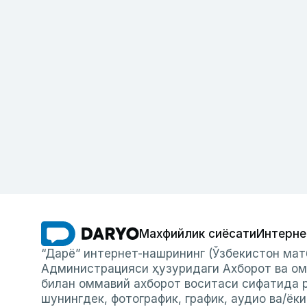
Махфийлик сиёсати
Интерне
“Дарё” интернет-нашрининг (Ўзбекистон мат
Администрацияси ҳузуридаги Ахборот ва ом
билан оммавий ахборот воситаси сифатида р
шунингдек, фотографик, график, аудио ва/ёк