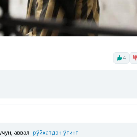
4
учун, аввал
рўйхатдан ўтинг