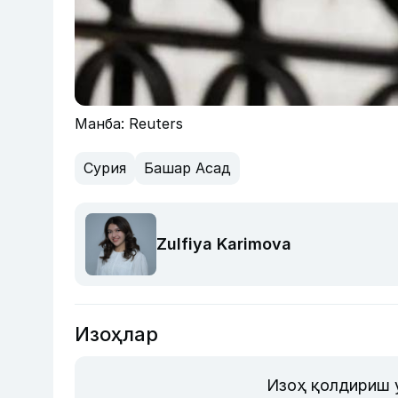
Манба: Reuters
Сурия
Башар Асад
Zulfiya Karimova
Изоҳлар
Изоҳ қолдириш 