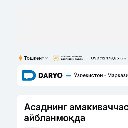
Тошкент
USD :
12 178,85
сўм
Ўзбекистон
Маркази
Асаднинг амакиваччас
айбланмоқда