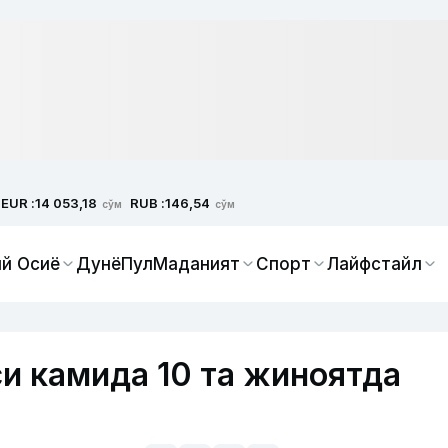
EUR :
RUB :
14 053,18
146,54
сўм
сўм
й Осиё
Дунё
Пул
Маданият
Спорт
Лайфстайл
и камида 10 та жиноятда