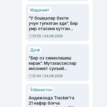
Маданият
“У бошқалар бахти
учун туғилган эди”. Бир
умр отасини кутган
актриса ва дубльяж
13:55 / 04.08.2026
устаси Римма
Аҳмедованинг
синовларга тўла ҳаёти
Дунё
“Бир оз секинлашиш
керак”. Мутахассислар
инсоният сунъий
интеллектни бошқара
12:40 / 04.08.2026
олмай қолишидан
хавотир билдирди
Ўзбекистон
Андижонда Tracker’га
21 нафар боғча