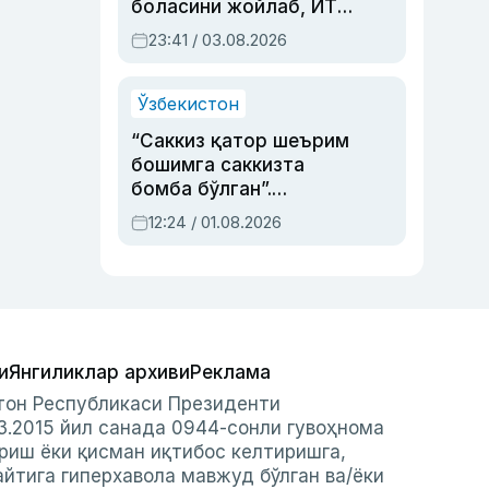
боласини жойлаб, ЙТҲ
содир этган аёлга суд
23:41 / 03.08.2026
ҳукми ўқилди
Ўзбекистон
“Саккиз қатор шеърим
бошимга саккизта
бомба бўлган”.
Абдулла Ориповни
12:24 / 01.08.2026
сиёсий айбловлардан
асраб қолган воқеа
и
Янгиликлар архиви
Реклама
стон Республикаси Президенти
3.2015 йил санада 0944-сонли гувоҳнома
риш ёки қисман иқтибос келтиришга,
айтига гиперхавола мавжуд бўлган ва/ёки