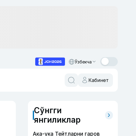
Ўзбекча
Кабинет
Сўнгги
янгиликлар
Ака-ука Тейтларни гаров