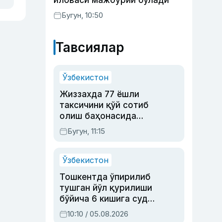
иловаси мажбурий бўлади
Бугун, 10:50
Тавсиялар
Ўзбекистон
Жиззахда 77 ёшли
таксичини қўй сотиб
олиш баҳонасида
яйловга олиб бориб
Бугун, 11:15
ўлдирган йигит 20
йилга қамалди
Ўзбекистон
Тошкентда ўпирилиб
тушган йўл қурилиши
бўйича 6 кишига суд
ҳукми ўқилди
10:10 / 05.08.2026