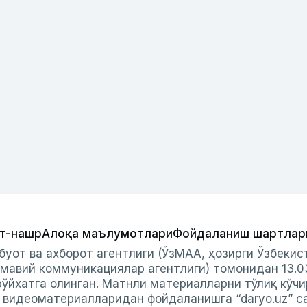
т-нашр
Алоқа маълумотлари
Фойдаланиш шартлар
буот ва ахборот агентлиги (ЎзМАА, ҳозирги Ўзбеки
мавий коммуникациялар агентлиги) томонидан 13.0
ўйхатга олинган. Матнли материалларни тўлиқ кўчи
и видеоматериалларидан фойдаланишга “daryo.uz” с