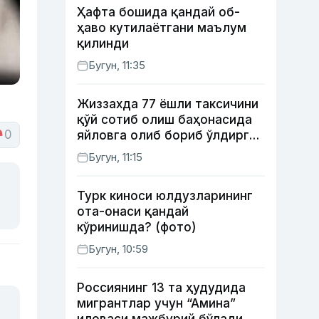
Ҳафта бошида қандай об-
ҳаво кутилаётгани маълум
қилинди
Бугун, 11:35
Жиззахда 77 ёшли таксичини
қўй сотиб олиш баҳонасида
0
яйловга олиб бориб ўлдирган
йигит 20 йилга қамалди
Бугун, 11:15
Турк киноси юлдузларининг
ота-онаси қандай
кўринишда? (фото)
Бугун, 10:59
Россиянинг 13 та ҳудудида
мигрантлар учун “Амина”