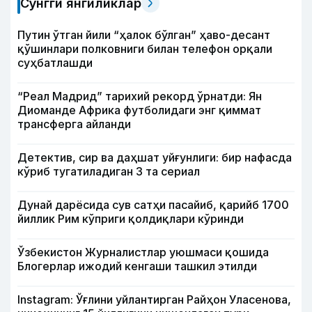
Сўнгги янгиликлар
Путин ўтган йили “ҳалок бўлган” ҳаво-десант
қўшинлари полковниги билан телефон орқали
суҳбатлашди
“Реал Мадрид” тарихий рекорд ўрнатди: Ян
Диоманде Африка футболидаги энг қиммат
трансферга айланди
Детектив, сир ва даҳшат уйғунлиги: бир нафасда
кўриб тугатиладиган 3 та сериал
Дунай дарёсида сув сатҳи пасайиб, қарийб 1700
йиллик Рим кўприги қолдиқлари кўринди
Ўзбекистон Журналистлар уюшмаси қошида
Блогерлар ижодий кенгаши ташкил этилди
Instagram: Ўғлини уйлантирган Райҳон Уласенова,