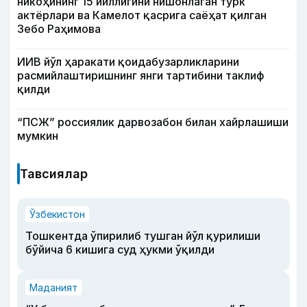
никоҳининг 15 йиллигини нишонлаган турк
актёрлари ва Камелот қасрига саёҳат қилган
Зебо Раҳимова
ИИВ йўл ҳаракати қоидабузарликларини
расмийлаштиришнинг янги тартибини таклиф
қилди
“ПСЖ” россиялик дарвозабон билан хайрлашиши
мумкин
Тавсиялар
Ўзбекистон
Тошкентда ўпирилиб тушган йўл қурилиши
бўйича 6 кишига суд ҳукми ўқилди
Маданият