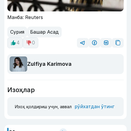
Манба: Reuters
Сурия
Башар Асад
4
0
Zulfiya Karimova
Изоҳлар
рўйхатдан ўтинг
Изоҳ қолдириш учун, аввал