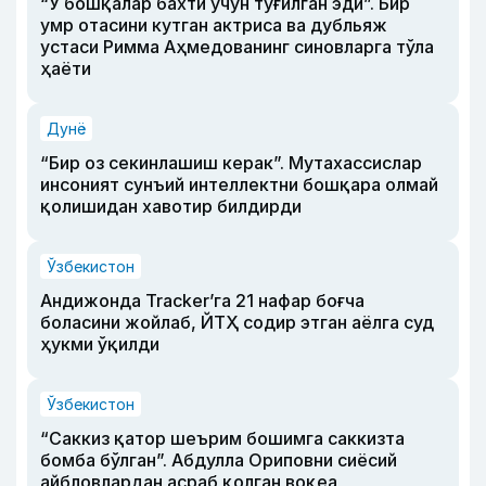
“У бошқалар бахти учун туғилган эди”. Бир
умр отасини кутган актриса ва дубльяж
устаси Римма Аҳмедованинг синовларга тўла
ҳаёти
Дунё
“Бир оз секинлашиш керак”. Мутахассислар
инсоният сунъий интеллектни бошқара олмай
қолишидан хавотир билдирди
Ўзбекистон
Андижонда Tracker’га 21 нафар боғча
боласини жойлаб, ЙТҲ содир этган аёлга суд
ҳукми ўқилди
Ўзбекистон
“Саккиз қатор шеърим бошимга саккизта
бомба бўлган”. Абдулла Ориповни сиёсий
айбловлардан асраб қолган воқеа