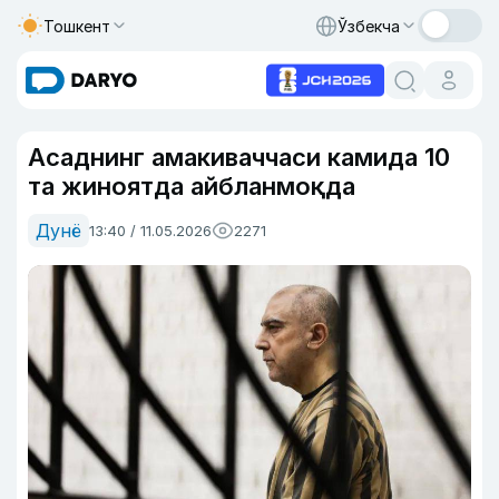
Тошкент
Ўзбекча
Асаднинг амакиваччаси камида 10
та жиноятда айбланмоқда
Дунё
13:40 / 11.05.2026
2271