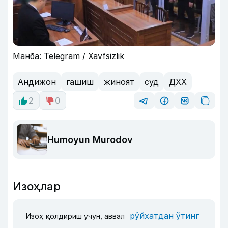
Манба: Telegram / Xavfsizlik
Андижон
гашиш
жиноят
суд
ДХХ
2
0
Humoyun Murodov
Изоҳлар
рўйхатдан ўтинг
Изоҳ қолдириш учун, аввал