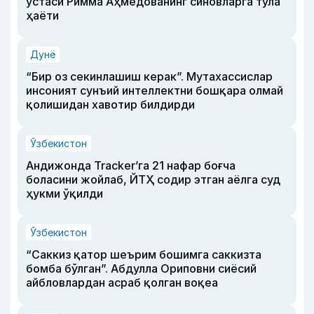
устаси Римма Аҳмедованинг синовларга тўла
ҳаёти
Дунё
“Бир оз секинлашиш керак”. Мутахассислар
инсоният сунъий интеллектни бошқара олмай
қолишидан хавотир билдирди
Ўзбекистон
Андижонда Tracker’га 21 нафар боғча
боласини жойлаб, ЙТҲ содир этган аёлга суд
ҳукми ўқилди
Ўзбекистон
“Саккиз қатор шеърим бошимга саккизта
бомба бўлган”. Абдулла Ориповни сиёсий
айбловлардан асраб қолган воқеа