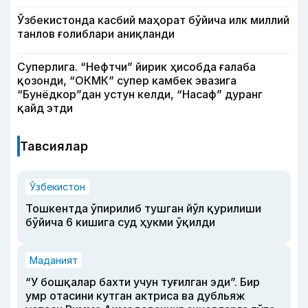
Ўзбекистонда касбий маҳорат бўйича илк миллий
танлов ғолиблари аниқланди
Суперлига. “Нефтчи” йирик ҳисобда ғалаба
қозонди, “ОКМК” супер камбек эвазига
“Бунёдкор”дан устун келди, “Насаф” дуранг
қайд этди
Тавсиялар
Ўзбекистон
Тошкентда ўпирилиб тушган йўл қурилиши
бўйича 6 кишига суд ҳукми ўқилди
Маданият
“У бошқалар бахти учун туғилган эди”. Бир
умр отасини кутган актриса ва дубльяж