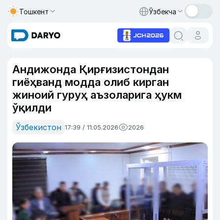
Тошкент
Ўзбекча
Андижонда Қирғизистондан
гиёҳванд модда олиб кирган
жиноий гуруҳ аъзоларига ҳукм
ўқилди
Ўзбекистон
17:39 / 11.05.2026
2026