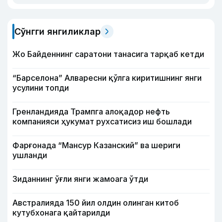
Сўнгги янгиликлар
Жо Байденнинг саратони танасига тарқаб кетди
“Барселона” Алваресни қўлга киритишнинг янги
усулини топди
Гренландияда Трампга алоқадор нефть
компанияси ҳукумат рухсатисиз иш бошлади
Фарғонада “Мансур Казанский” ва шериги
ушланди
Зиданнинг ўғли янги жамоага ўтди
Австралияда 150 йил олдин олинган китоб
кутубхонага қайтарилди