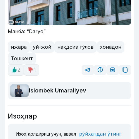
Манба: “Daryo”
ижара
уй-жой
нақдсиз тўлов
хонадон
Тошкент
2
1
Islombek Umaraliyev
Изоҳлар
рўйхатдан ўтинг
Изоҳ қолдириш учун, аввал