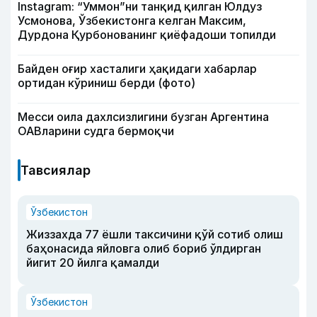
Instagram: “Уммон”ни танқид қилган Юлдуз
Усмонова, Ўзбекистонга келган Максим,
Дурдона Қурбонованинг қиёфадоши топилди
Байден оғир хасталиги ҳақидаги хабарлар
ортидан кўриниш берди (фото)
Месси оила дахлсизлигини бузган Аргентина
ОАВларини судга бермоқчи
Тавсиялар
Ўзбекистон
Жиззахда 77 ёшли таксичини қўй сотиб олиш
баҳонасида яйловга олиб бориб ўлдирган
йигит 20 йилга қамалди
Ўзбекистон