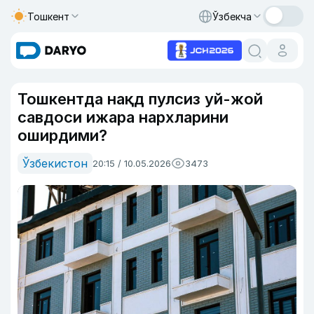
Тошкент
Ўзбекча
Тошкентда нақд пулсиз уй-жой
савдоси ижара нархларини
оширдими?
Ўзбекистон
20:15 / 10.05.2026
3473