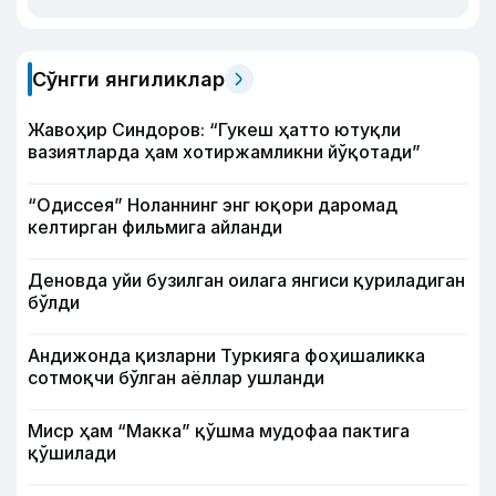
Сўнгги янгиликлар
Жавоҳир Синдоров: “Гукеш ҳатто ютуқли
вазиятларда ҳам хотиржамликни йўқотади”
“Одиссея” Ноланнинг энг юқори даромад
келтирган фильмига айланди
Деновда уйи бузилган оилага янгиси қуриладиган
бўлди
Андижонда қизларни Туркияга фоҳишаликка
сотмоқчи бўлган аёллар ушланди
Миср ҳам “Макка” қўшма мудофаа пактига
қўшилади