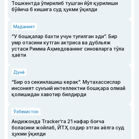
Тошкентда ўпирилиб тушган йўл қурилиши
бўйича 6 кишига суд ҳукми ўқилди
Маданият
“У бошқалар бахти учун туғилган эди”. Бир
умр отасини кутган актриса ва дубльяж
устаси Римма Аҳмедованинг синовларга тўла
ҳаёти
Дунё
“Бир оз секинлашиш керак”. Мутахассислар
инсоният сунъий интеллектни бошқара олмай
қолишидан хавотир билдирди
Ўзбекистон
Андижонда Tracker’га 21 нафар боғча
боласини жойлаб, ЙТҲ содир этган аёлга суд
ҳукми ўқилди