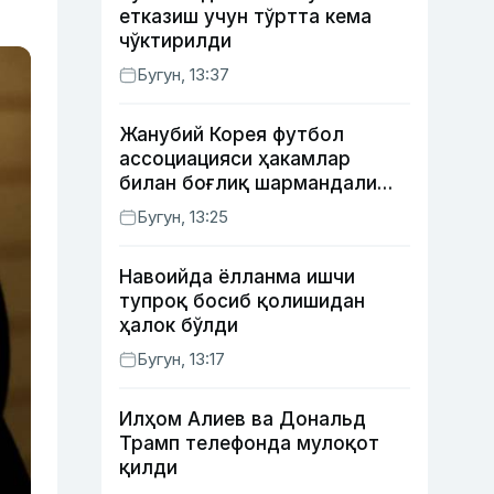
етказиш учун тўртта кема
чўктирилди
Бугун, 13:37
Жанубий Корея футбол
ассоциацияси ҳакамлар
билан боғлиқ шармандали
ҳолат бўйича баёнот берди
Бугун, 13:25
Навоийда ёлланма ишчи
тупроқ босиб қолишидан
ҳалок бўлди
Бугун, 13:17
Илҳом Алиев ва Дональд
Трамп телефонда мулоқот
қилди