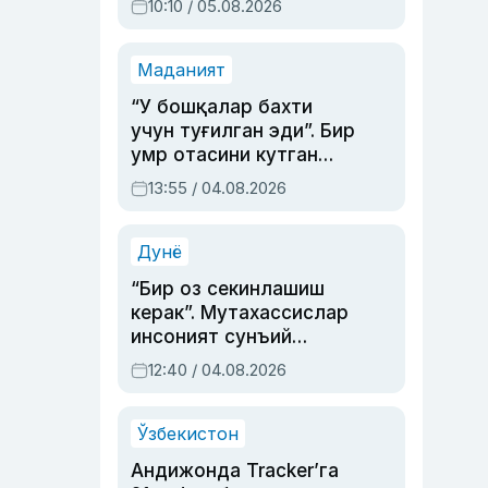
10:10 / 05.08.2026
Маданият
“У бошқалар бахти
учун туғилган эди”. Бир
умр отасини кутган
актриса ва дубльяж
13:55 / 04.08.2026
устаси Римма
Аҳмедованинг
синовларга тўла ҳаёти
Дунё
“Бир оз секинлашиш
керак”. Мутахассислар
инсоният сунъий
интеллектни бошқара
12:40 / 04.08.2026
олмай қолишидан
хавотир билдирди
Ўзбекистон
Андижонда Tracker’га