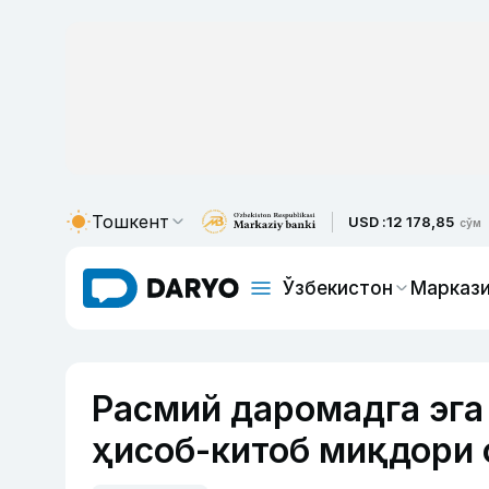
Тошкент
USD :
12 178,85
сўм
Ўзбекистон
Маркази
Расмий даромадга эга
ҳисоб-китоб миқдори