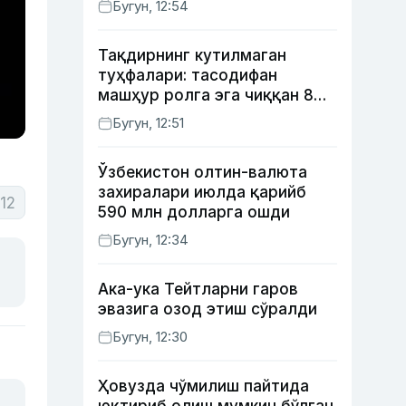
Бугун, 12:54
Тақдирнинг кутилмаган
туҳфалари: тасодифан
машҳур ролга эга чиққан 8
актёр
Бугун, 12:51
Ўзбекистон олтин-валюта
захиралари июлда қарийб
12
590 млн долларга ошди
Бугун, 12:34
Ака-ука Тейтларни гаров
эвазига озод этиш сўралди
Бугун, 12:30
Ҳовузда чўмилиш пайтида