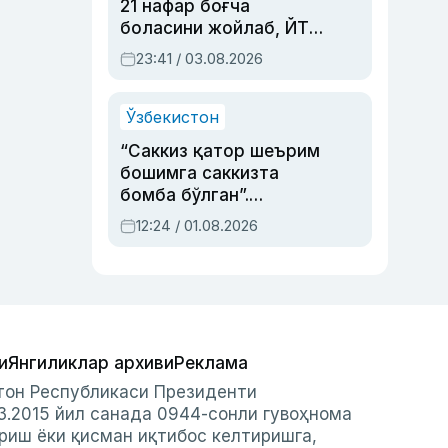
21 нафар боғча
боласини жойлаб, ЙТҲ
содир этган аёлга суд
23:41 / 03.08.2026
ҳукми ўқилди
Ўзбекистон
“Саккиз қатор шеърим
бошимга саккизта
бомба бўлган”.
Абдулла Ориповни
12:24 / 01.08.2026
сиёсий айбловлардан
асраб қолган воқеа
и
Янгиликлар архиви
Реклама
стон Республикаси Президенти
3.2015 йил санада 0944-сонли гувоҳнома
риш ёки қисман иқтибос келтиришга,