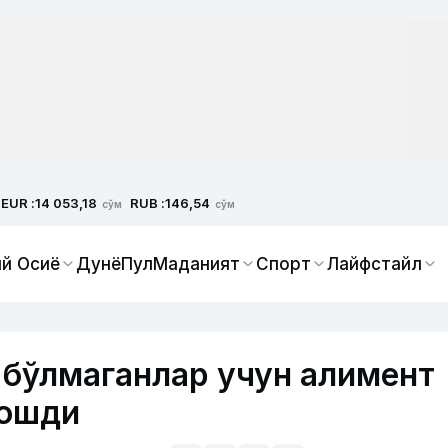
EUR :
RUB :
14 053,18
146,54
сўм
сўм
й Осиё
Дунё
Пул
Маданият
Спорт
Лайфстайл
 бўлмаганлар учун алимент
 ошди