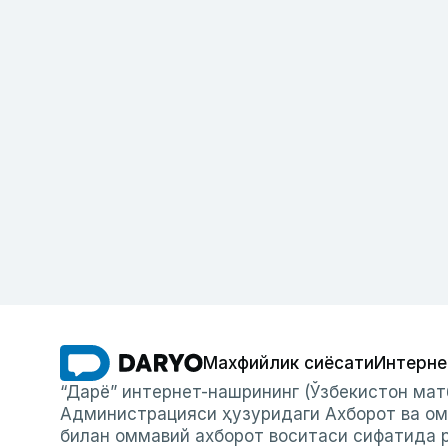
Махфийлик сиёсати
Интерне
“Дарё” интернет-нашрининг (Ўзбекистон мат
Администрацияси ҳузуридаги Ахборот ва ом
билан оммавий ахборот воситаси сифатида р