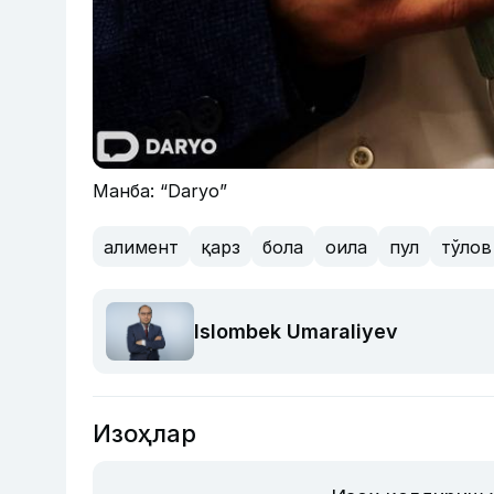
Манба: “Daryo”
алимент
қарз
бола
оила
пул
тўлов
Islombek Umaraliyev
Изоҳлар