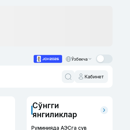
Ўзбекча
Кабинет
Сўнгги
янгиликлар
Руминияда АЭСга сув