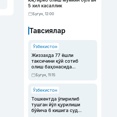
юқтириб олиш мумкин бўлган
5 хил касаллик
Бугун, 12:00
Тавсиялар
Ўзбекистон
Жиззахда 77 ёшли
таксичини қўй сотиб
олиш баҳонасида
яйловга олиб бориб
Бугун, 11:15
ўлдирган йигит 20
йилга қамалди
Ўзбекистон
Тошкентда ўпирилиб
тушган йўл қурилиши
бўйича 6 кишига суд
ҳукми ўқилди