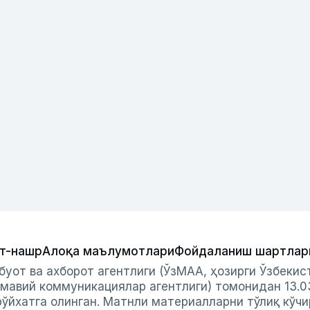
т-нашр
Алоқа маълумотлари
Фойдаланиш шартлар
буот ва ахборот агентлиги (ЎзМАА, ҳозирги Ўзбеки
мавий коммуникациялар агентлиги) томонидан 13.0
ўйхатга олинган. Матнли материалларни тўлиқ кўчи