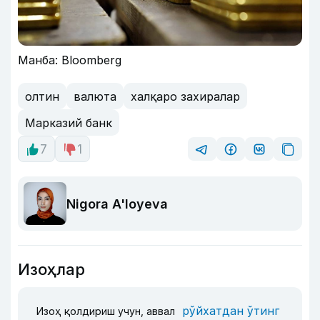
Манба: Bloomberg
олтин
валюта
халқаро захиралар
Марказий банк
7
1
Nigora A'loyeva
Изоҳлар
рўйхатдан ўтинг
Изоҳ қолдириш учун, аввал