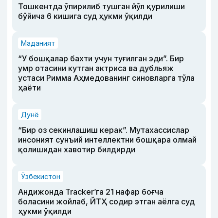
Тошкентда ўпирилиб тушган йўл қурилиши
бўйича 6 кишига суд ҳукми ўқилди
Маданият
“У бошқалар бахти учун туғилган эди”. Бир
умр отасини кутган актриса ва дубльяж
устаси Римма Аҳмедованинг синовларга тўла
ҳаёти
Дунё
“Бир оз секинлашиш керак”. Мутахассислар
инсоният сунъий интеллектни бошқара олмай
қолишидан хавотир билдирди
Ўзбекистон
Андижонда Tracker’га 21 нафар боғча
боласини жойлаб, ЙТҲ содир этган аёлга суд
ҳукми ўқилди