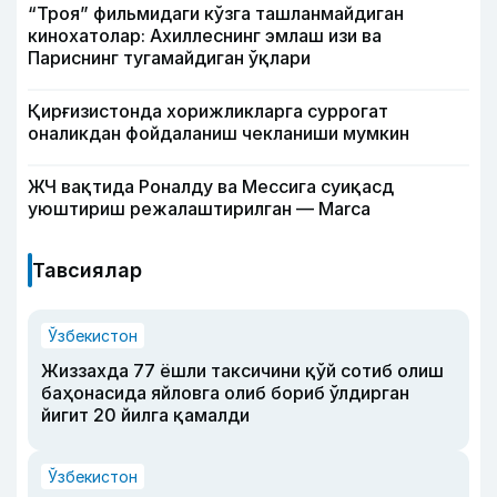
“Троя” фильмидаги кўзга ташланмайдиган
кинохатолар: Ахиллеснинг эмлаш изи ва
Париснинг тугамайдиган ўқлари
Қирғизистонда хорижликларга суррогат
оналикдан фойдаланиш чекланиши мумкин
ЖЧ вақтида Роналду ва Мессига суиқасд
уюштириш режалаштирилган — Marca
Тавсиялар
Ўзбекистон
Жиззахда 77 ёшли таксичини қўй сотиб олиш
баҳонасида яйловга олиб бориб ўлдирган
йигит 20 йилга қамалди
Ўзбекистон