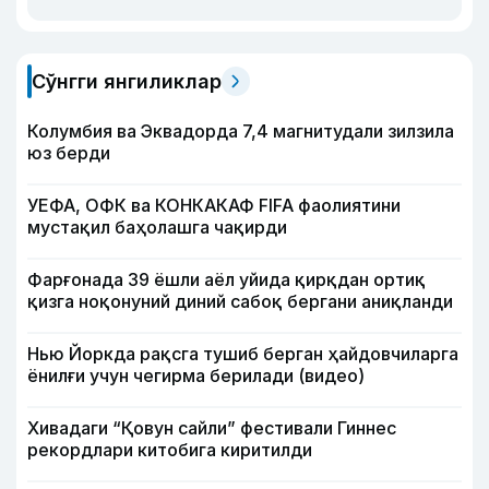
Сўнгги янгиликлар
Колумбия ва Эквадорда 7,4 магнитудали зилзила
юз берди
УЕФА, ОФК ва КОНКАКАФ FIFA фаолиятини
мустақил баҳолашга чақирди
Фарғонада 39 ёшли аёл уйида қирқдан ортиқ
қизга ноқонуний диний сабоқ бергани аниқланди
Нью Йоркда рақсга тушиб берган ҳайдовчиларга
ёнилғи учун чегирма берилади (видео)
Хивадаги “Қовун сайли” фестивали Гиннес
рекордлари китобига киритилди