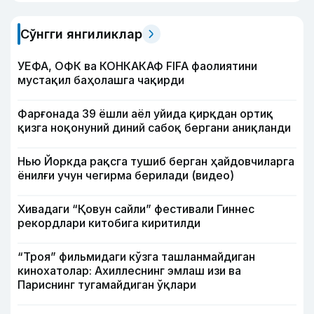
Сўнгги янгиликлар
УЕФА, ОФК ва КОНКАКАФ FIFA фаолиятини
мустақил баҳолашга чақирди
Фарғонада 39 ёшли аёл уйида қирқдан ортиқ
қизга ноқонуний диний сабоқ бергани аниқланди
Нью Йоркда рақсга тушиб берган ҳайдовчиларга
ёнилғи учун чегирма берилади (видео)
Хивадаги “Қовун сайли” фестивали Гиннес
рекордлари китобига киритилди
“Троя” фильмидаги кўзга ташланмайдиган
кинохатолар: Ахиллеснинг эмлаш изи ва
Париснинг тугамайдиган ўқлари