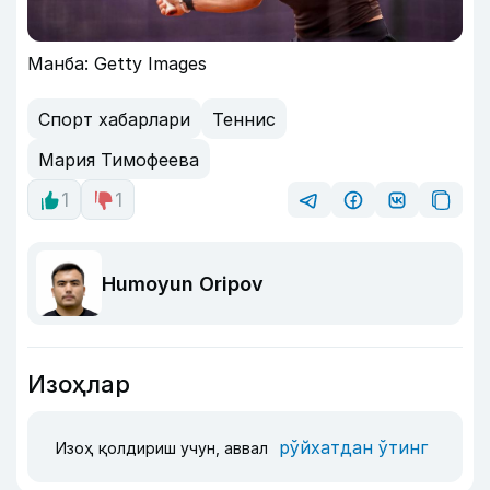
Манба: Getty Images
Спорт хабарлари
Теннис
Мария Тимофеева
1
1
Humoyun Oripov
Изоҳлар
рўйхатдан ўтинг
Изоҳ қолдириш учун, аввал