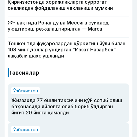
Қирғизистонда хорижликларга суррогат
оналикдан фойдаланиш чекланиши мумкин
ЖЧ вақтида Роналду ва Мессига суиқасд
уюштириш режалаштирилган — Marca
Тошкентда фуқаролардан қўрқитиш йўли билан
108 минг доллар ундирган “Иззат Назарбек”
лақабли шахс ушланди
Тавсиялар
Ўзбекистон
Жиззахда 77 ёшли таксичини қўй сотиб олиш
баҳонасида яйловга олиб бориб ўлдирган
йигит 20 йилга қамалди
Ўзбекистон