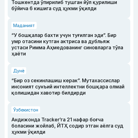
Тошкентда ўпирилиб тушган йўл қурилиши
бўйича 6 кишига суд ҳукми ўқилди
Маданият
“У бошқалар бахти учун туғилган эди”. Бир
умр отасини кутган актриса ва дубльяж
устаси Римма Аҳмедованинг синовларга тўла
ҳаёти
Дунё
“Бир оз секинлашиш керак”. Мутахассислар
инсоният сунъий интеллектни бошқара олмай
қолишидан хавотир билдирди
Ўзбекистон
Андижонда Tracker’га 21 нафар боғча
боласини жойлаб, ЙТҲ содир этган аёлга суд
ҳукми ўқилди