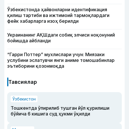
Ўзбекистонда ҳайвонларни идентификация
қилиш тартиби ва ижтимоий тармоқлардаги
фейк хабарларга изоҳ берилди
Украинанинг АҚШдаги собиқ элчиси ноқонуний
бойишда айбланди
“Гарри Поттер” мухлислари учун: Миязаки
услубини эслатувчи янги аниме томошабинлар
эътиборини қозонмоқда
Тавсиялар
Ўзбекистон
Тошкентда ўпирилиб тушган йўл қурилиши
бўйича 6 кишига суд ҳукми ўқилди