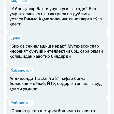
Маданият
“У бошқалар бахти учун туғилган эди”. Бир
умр отасини кутган актриса ва дубльяж
устаси Римма Аҳмедованинг синовларга тўла
ҳаёти
Дунё
“Бир оз секинлашиш керак”. Мутахассислар
инсоният сунъий интеллектни бошқара олмай
қолишидан хавотир билдирди
Ўзбекистон
Андижонда Tracker’га 21 нафар боғча
боласини жойлаб, ЙТҲ содир этган аёлга суд
ҳукми ўқилди
Ўзбекистон
“Саккиз қатор шеърим бошимга саккизта