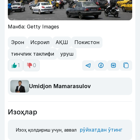
Манба: Getty Images
Эрон
Исроил
АҚШ
Покистон
тинчлик таклифи
уруш
1
0
Umidjon Mamarasulov
Изоҳлар
рўйхатдан ўтинг
Изоҳ қолдириш учун, аввал