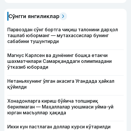
Сўнгги янгиликлар
Парвоздан сўнг бортга чиқиш талонини дарҳол
ташлаб юборманг — мутахассислар бунинг
сабабини тушунтирди
Магнус Карлсен ва дунёнинг бошқа етакчи
шахматчилари Самарқанддаги олимпиадани
ўтказиб юборади
Нетаньяхунинг ўлган акасига Угандада ҳайкал
қўйилди
Хонадонларга кириш бўйича топшириқ
берилмаган — Маҳаллалар уюшмаси уйма-уй
юрган масъуллар ҳақида
Икки кун пастлаган доллар курси кўтарилди