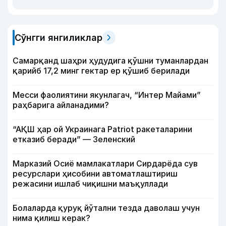
Сўнгги янгиликлар
Самарқанд шаҳри ҳудудига қўшни туманлардан
қарийб 17,2 минг гектар ер қўшиб берилади
Месси фаолиятини якунлагач, “Интер Майами”
раҳбарига айланадими?
“АҚШ ҳар ой Украинага Patriot ракеталарини
етказиб беради” — Зеленский
Марказий Осиё мамлакатлари Сирдарёда сув
ресурслари ҳисобини автоматлаштириш
режасини ишлаб чиқишни маъқуллади
Болаларда қуруқ йўтални тезда даволаш учун
нима қилиш керак?