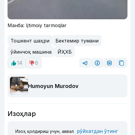
Манба: Ijtimoiy tarmoqlar
Тошкент шаҳри
Бектемир тумани
ўйинчоқ машина
ЙҲХБ
14
6
Humoyun Murodov
Изоҳлар
рўйхатдан ўтинг
Изоҳ қолдириш учун, аввал