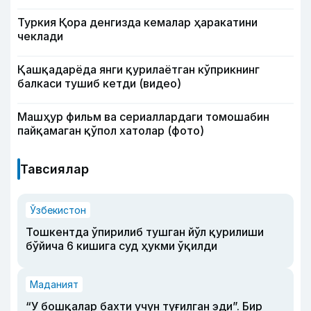
Туркия Қора денгизда кемалар ҳаракатини
чеклади
Қашқадарёда янги қурилаётган кўприкнинг
балкаси тушиб кетди (видео)
Машҳур фильм ва сериаллардаги томошабин
пайқамаган қўпол хатолар (фото)
Тавсиялар
Ўзбекистон
Тошкентда ўпирилиб тушган йўл қурилиши
бўйича 6 кишига суд ҳукми ўқилди
Маданият
“У бошқалар бахти учун туғилган эди”. Бир