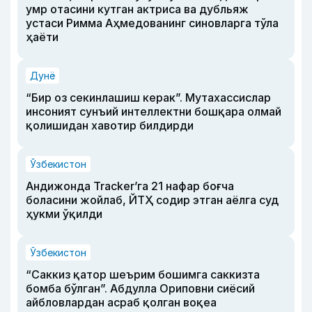
умр отасини кутган актриса ва дубльяж
устаси Римма Аҳмедованинг синовларга тўла
ҳаёти
Дунё
“Бир оз секинлашиш керак”. Мутахассислар
инсоният сунъий интеллектни бошқара олмай
қолишидан хавотир билдирди
Ўзбекистон
Андижонда Tracker’га 21 нафар боғча
боласини жойлаб, ЙТҲ содир этган аёлга суд
ҳукми ўқилди
Ўзбекистон
“Саккиз қатор шеърим бошимга саккизта
бомба бўлган”. Абдулла Ориповни сиёсий
айбловлардан асраб қолган воқеа