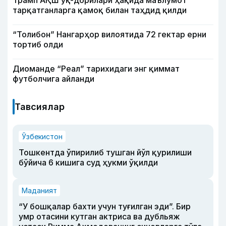
Трамп АҚШ ўқ-дорилари ҳақида маълумот
тарқатганларга қамоқ билан таҳдид қилди
“Толибон” Нангарҳор вилоятида 72 гектар ерни
тортиб олди
Диоманде “Реал” тарихидаги энг қиммат
футболчига айланди
Тавсиялар
Ўзбекистон
Тошкентда ўпирилиб тушган йўл қурилиши
бўйича 6 кишига суд ҳукми ўқилди
Маданият
“У бошқалар бахти учун туғилган эди”. Бир
умр отасини кутган актриса ва дубльяж