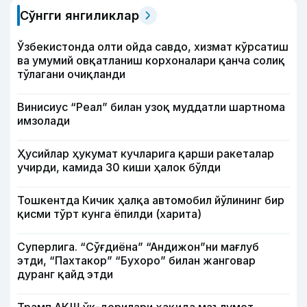
Сўнгги янгиликлар
Ўзбекистонда олти ойда савдо, хизмат кўрсатиш
ва умумий овқатланиш корхоналари қанча солиқ
тўлагани очиқланди
Винисиус “Реал” билан узоқ муддатли шартнома
имзолади
Ҳусийлар ҳукумат кучларига қарши ракеталар
учирди, камида 30 киши ҳалок бўлди
Тошкентда Кичик ҳалқа автомобил йўлининг бир
қисми тўрт кунга ёпилди (харита)
Суперлига. “Сўғдиёна” “Андижон”ни мағлуб
этди, “Пахтакор” “Бухоро” билан жанговар
дуранг қайд этди