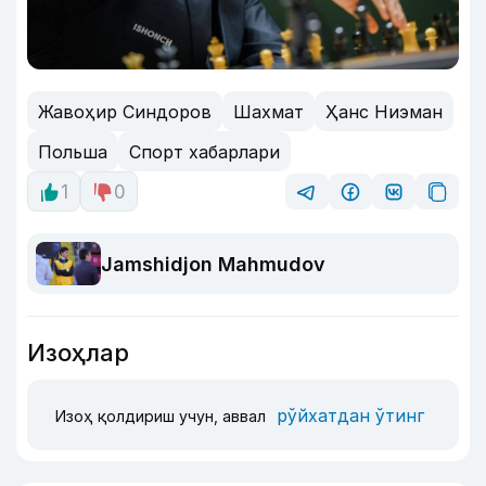
Жавоҳир Синдоров
Шахмат
Ҳанс Ниэман
Польша
Спорт хабарлари
1
0
Jamshidjon Mahmudov
Изоҳлар
рўйхатдан ўтинг
Изоҳ қолдириш учун, аввал