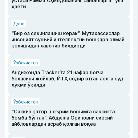
устаси Римма Аҳмедованинг синовларга тўла
ҳаёти
Дунё
“Бир оз секинлашиш керак”. Мутахассислар
инсоният сунъий интеллектни бошқара олмай
қолишидан хавотир билдирди
Ўзбекистон
Андижонда Tracker’га 21 нафар боғча
боласини жойлаб, ЙТҲ содир этган аёлга суд
ҳукми ўқилди
Ўзбекистон
“Саккиз қатор шеърим бошимга саккизта
бомба бўлган”. Абдулла Ориповни сиёсий
айбловлардан асраб қолган воқеа