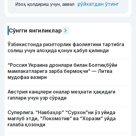
рўйхатдан ўтинг
Изоҳ қолдириш учун, аввал
Сўнгги янгиликлар
Ўзбекистонда риэлторлик фаолиятини тартибга
солиш учун алоҳида қонун қабул қилинди
“Россия Украина дронлари билан Болтиқбўйи
мамлакатларига зарба бермоқчи” — Литва
мудофаа вазири
Австрия канцлери оналар меҳнати ҳақидаги
гаплари учун узр сўради
Суперлига. “Навбаҳор” “Сурхон”ни ўз уйида
мағлуб этди, “Локомотив” ва “Хоразм” уйда
ғалаба қозонди