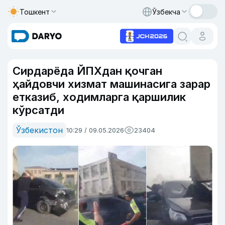
Тошкент
Ўзбекча
Сирдарёда ЙПХдан қочган
ҳайдовчи хизмат машинасига зарар
етказиб, ходимларга қаршилик
кўрсатди
Ўзбекистон
10:29 / 09.05.2026
23404