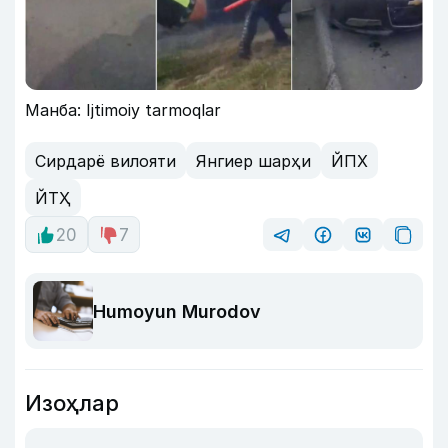
Манба: Ijtimoiy tarmoqlar
Сирдарё вилояти
Янгиер шарҳи
ЙПХ
ЙТҲ
20
7
Humoyun Murodov
Изоҳлар