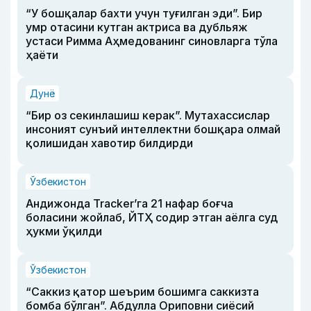
“У бошқалар бахти учун туғилган эди”. Бир
умр отасини кутган актриса ва дубльяж
устаси Римма Аҳмедованинг синовларга тўла
ҳаёти
Дунё
“Бир оз секинлашиш керак”. Мутахассислар
инсоният сунъий интеллектни бошқара олмай
қолишидан хавотир билдирди
Ўзбекистон
Андижонда Tracker’га 21 нафар боғча
боласини жойлаб, ЙТҲ содир этган аёлга суд
ҳукми ўқилди
Ўзбекистон
“Саккиз қатор шеърим бошимга саккизта
бомба бўлган”. Абдулла Ориповни сиёсий