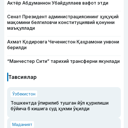
Актёр Абду­маннон Убайдуллаев вафот этди
Сенат Президент администрациясининг ҳуқуқий
мақомини белгиловчи конституциявий қонунни
маъқуллади
Ахмат Қодировга Чеченистон Қаҳрамони унвони
берилди
“Манчестер Сити” тарихий трансферни якунлади
Тавсиялар
Ўзбекистон
Тошкентда ўпирилиб тушган йўл қурилиши
бўйича 6 кишига суд ҳукми ўқилди
Маданият