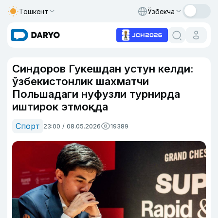
Тошкент
Ўзбекча
Синдоров Гукешдан устун келди:
ўзбекистонлик шахматчи
Польшадаги нуфузли турнирда
иштирок этмоқда
Спорт
23:00 / 08.05.2026
19389