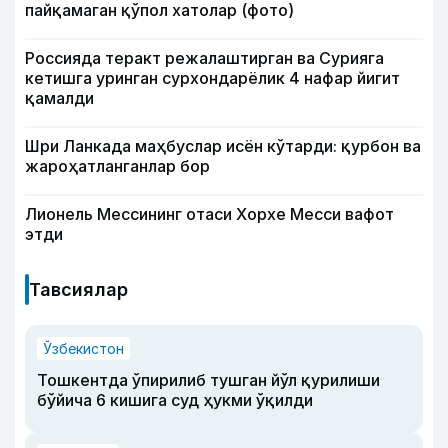
пайқамаган қўпол хатолар (фото)
Россияда теракт режалаштирган ва Сурияга
кетишга уринган сурхондарёлик 4 нафар йигит
қамалди
Шри Ланкада маҳбуслар исён кўтарди: қурбон ва
жароҳатланганлар бор
Лионель Мессининг отаси Хорхе Месси вафот
этди
Тавсиялар
Ўзбекистон
Тошкентда ўпирилиб тушган йўл қурилиши
бўйича 6 кишига суд ҳукми ўқилди