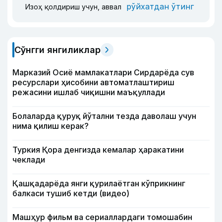
рўйхатдан ўтинг
Изоҳ қолдириш учун, аввал
Сўнгги янгиликлар
Марказий Осиё мамлакатлари Сирдарёда сув
ресурслари ҳисобини автоматлаштириш
режасини ишлаб чиқишни маъқуллади
Болаларда қуруқ йўтални тезда даволаш учун
нима қилиш керак?
Туркия Қора денгизда кемалар ҳаракатини
чеклади
Қашқадарёда янги қурилаётган кўприкнинг
балкаси тушиб кетди (видео)
Машҳур фильм ва сериаллардаги томошабин