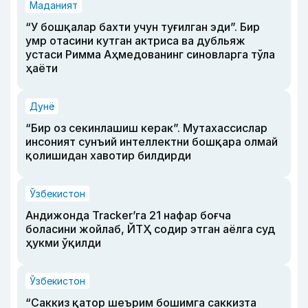
Маданият
“У бошқалар бахти учун туғилган эди”. Бир
умр отасини кутган актриса ва дубльяж
устаси Римма Аҳмедованинг синовларга тўла
ҳаёти
Дунё
“Бир оз секинлашиш керак”. Мутахассислар
инсоният сунъий интеллектни бошқара олмай
қолишидан хавотир билдирди
Ўзбекистон
Андижонда Tracker’га 21 нафар боғча
боласини жойлаб, ЙТҲ содир этган аёлга суд
ҳукми ўқилди
Ўзбекистон
“Саккиз қатор шеърим бошимга саккизта