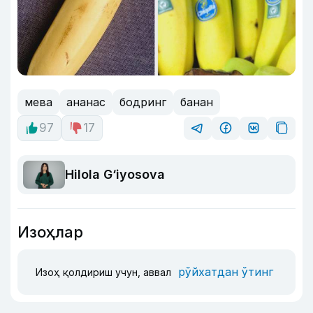
мева
ананас
бодринг
банан
97
17
Hilola G‘iyosova
Изоҳлар
рўйхатдан ўтинг
Изоҳ қолдириш учун, аввал