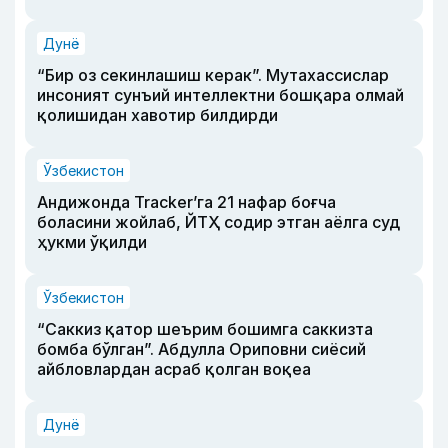
Дунё
“Бир оз секинлашиш керак”. Мутахассислар
инсоният сунъий интеллектни бошқара олмай
қолишидан хавотир билдирди
Ўзбекистон
Андижонда Tracker’га 21 нафар боғча
боласини жойлаб, ЙТҲ содир этган аёлга суд
ҳукми ўқилди
Ўзбекистон
“Саккиз қатор шеърим бошимга саккизта
бомба бўлган”. Абдулла Ориповни сиёсий
айбловлардан асраб қолган воқеа
Дунё