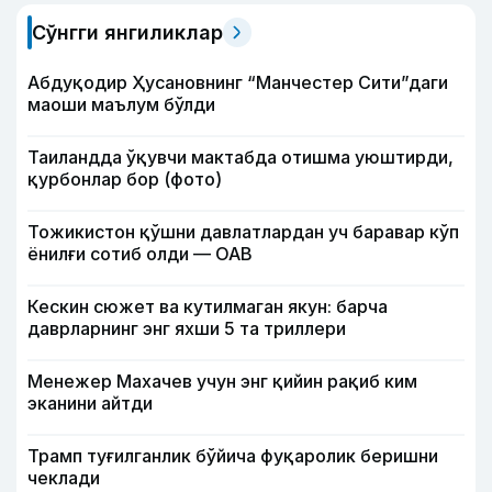
Сўнгги янгиликлар
Абдуқодир Ҳусановнинг “Манчестер Сити”даги
маоши маълум бўлди
Таиландда ўқувчи мактабда отишма уюштирди,
қурбонлар бор (фото)
Тожикистон қўшни давлатлардан уч баравар кўп
ёнилғи сотиб олди — ОАВ
Кескин сюжет ва кутилмаган якун: барча
даврларнинг энг яхши 5 та триллери
Менежер Махачев учун энг қийин рақиб ким
эканини айтди
Трамп туғилганлик бўйича фуқаролик беришни
чеклади