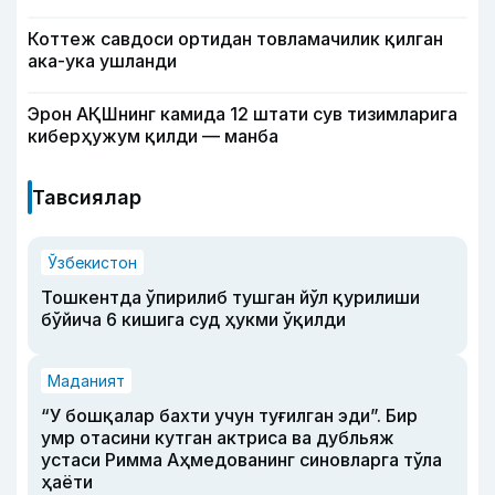
Коттеж савдоси ортидан товламачилик қилган
ака-ука ушланди
Эрон АҚШнинг камида 12 штати сув тизимларига
киберҳужум қилди — манба
Тавсиялар
Ўзбекистон
Тошкентда ўпирилиб тушган йўл қурилиши
бўйича 6 кишига суд ҳукми ўқилди
Маданият
“У бошқалар бахти учун туғилган эди”. Бир
умр отасини кутган актриса ва дубльяж
устаси Римма Аҳмедованинг синовларга тўла
ҳаёти