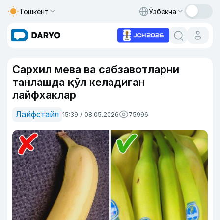
Тошкент
Ўзбекча
Сархил мева ва сабзавотларни
танлашда қўл келадиган
лайфхаклар
Лайфстайл
15:39 / 08.05.2026
75996