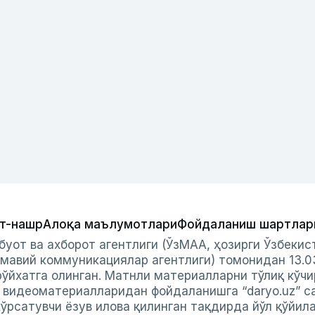
т-нашр
Алоқа маълумотлари
Фойдаланиш шартлар
буот ва ахборот агентлиги (ЎзМАА, ҳозирги Ўзбеки
мавий коммуникациялар агентлиги) томонидан 13.0
ўйхатга олинган. Матнли материалларни тўлиқ кўчи
и видеоматериалларидан фойдаланишга “daryo.uz” с
ўрсатувчи ёзув илова қилинган тақдирда йўл қўйил