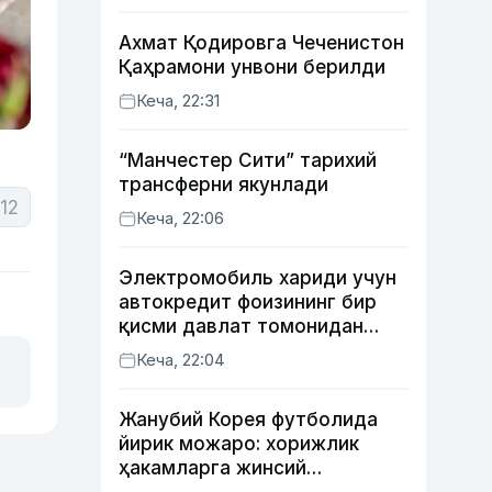
Ахмат Қодировга Чеченистон
Қаҳрамони унвони берилди
Кеча, 22:31
“Манчестер Сити” тарихий
трансферни якунлади
12
Кеча, 22:06
Электромобиль хариди учун
автокредит фоизининг бир
қисми давлат томонидан
қоплаб берилиши мумкин
Кеча, 22:04
Жанубий Корея футболида
йирик можаро: хорижлик
ҳакамларга жинсий