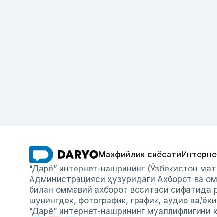
Махфийлик сиёсати
Интерне
“Дарё” интернет-нашрининг (Ўзбекистон мат
Администрацияси ҳузуридаги Ахборот ва ом
билан оммавий ахборот воситаси сифатида р
шунингдек, фотографик, график, аудио ва/ёк
“Дарё” интернет-нашрининг муаллифлигини к