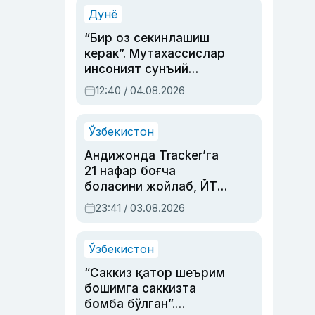
синовларга тўла ҳаёти
Дунё
“Бир оз секинлашиш
керак”. Мутахассислар
инсоният сунъий
интеллектни бошқара
12:40 / 04.08.2026
олмай қолишидан
хавотир билдирди
Ўзбекистон
Андижонда Tracker’га
21 нафар боғча
боласини жойлаб, ЙТҲ
содир этган аёлга суд
23:41 / 03.08.2026
ҳукми ўқилди
Ўзбекистон
“Саккиз қатор шеърим
бошимга саккизта
бомба бўлган”.