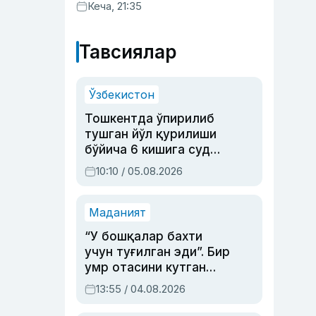
хизматлар кўрсатилгани
Кеча, 21:35
маълум қилинди
Тавсиялар
Ўзбекистон
Тошкентда ўпирилиб
тушган йўл қурилиши
бўйича 6 кишига суд
ҳукми ўқилди
10:10 / 05.08.2026
Маданият
“У бошқалар бахти
учун туғилган эди”. Бир
умр отасини кутган
актриса ва дубльяж
13:55 / 04.08.2026
устаси Римма
Аҳмедованинг