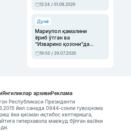
Абдулла Ориповни
12:24 / 01.08.2026
сиёсий айбловлардан
асраб қолган воқеа
Дунё
Мариупол қамалини
ёриб ўтган ва
“Изварино қозони”дан
чиққан қаҳрамон —
19:50 / 29.07.2026
Украина армияси бош
қўмондони Драпатий
ҳақида
и
Янгиликлар архиви
Реклама
стон Республикаси Президенти
3.2015 йил санада 0944-сонли гувоҳнома
риш ёки қисман иқтибос келтиришга,
айтига гиперхавола мавжуд бўлган ва/ёки
ади.