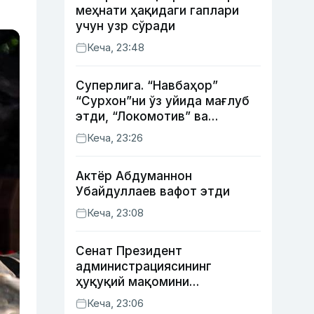
меҳнати ҳақидаги гаплари
учун узр сўради
Кеча, 23:48
Суперлига. “Навбаҳор”
“Сурхон”ни ўз уйида мағлуб
этди, “Локомотив” ва
“Хоразм” уйда ғалаба
Кеча, 23:26
қозонди
Актёр Абду­маннон
Убайдуллаев вафот этди
Кеча, 23:08
Сенат Президент
администрациясининг
ҳуқуқий мақомини
белгиловчи конституциявий
Кеча, 23:06
қонунни маъқуллади