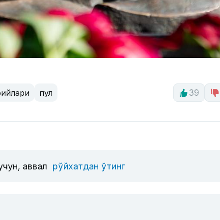
рийлари
пул
39
учун, аввал
рўйхатдан ўтинг