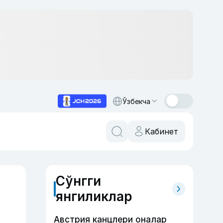
Ўзбекча
Кабинет
Сўнгги
янгиликлар
Австрия канцлери оналар