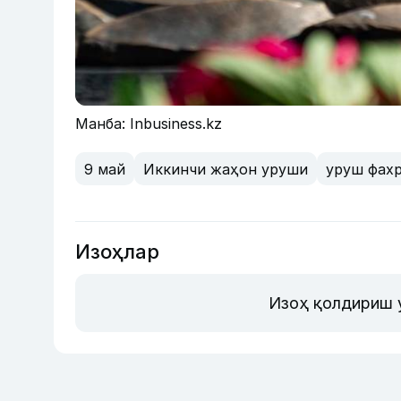
Манба: Inbusiness.kz
9 май
Иккинчи жаҳон уруши
уруш фах
Изоҳлар
Изоҳ қолдириш 