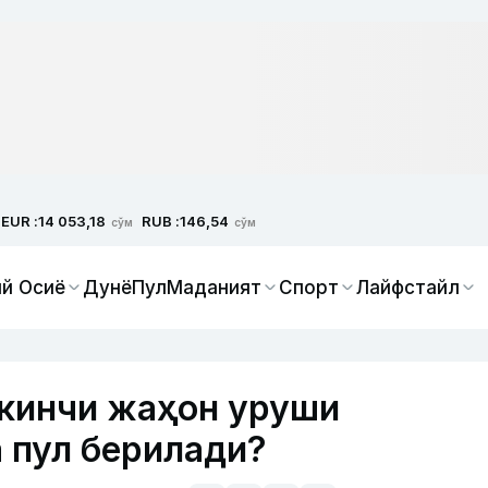
EUR :
RUB :
14 053,18
146,54
сўм
сўм
й Осиё
Дунё
Пул
Маданият
Спорт
Лайфстайл
ккинчи жаҳон уруши
 пул берилади?