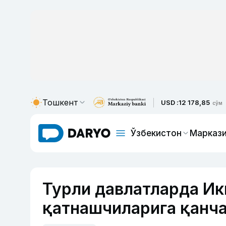
Тошкент
USD :
12 178,85
сўм
Ўзбекистон
Маркази
Турли давлатларда И
қатнашчиларига қанча