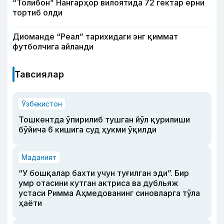
“Толибон” Нангарҳор вилоятида 72 гектар ерни
тортиб олди
Диоманде “Реал” тарихидаги энг қиммат
футболчига айланди
Тавсиялар
Ўзбекистон
Тошкентда ўпирилиб тушган йўл қурилиши
бўйича 6 кишига суд ҳукми ўқилди
Маданият
“У бошқалар бахти учун туғилган эди”. Бир
умр отасини кутган актриса ва дубльяж
устаси Римма Аҳмедованинг синовларга тўла
ҳаёти