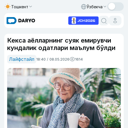
Тошкент
Ўзбекча
Кекса аёлларнинг суяк емирувчи
кундалик одатлари маълум бўлди
Лайфстайл
18:40 / 08.05.2026
1614