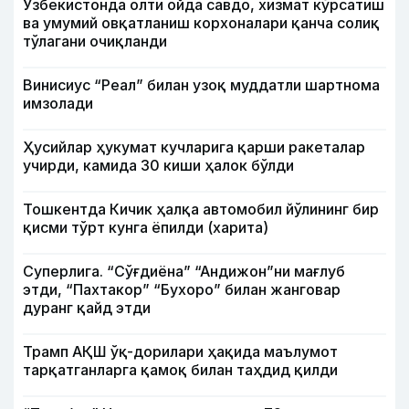
Ўзбекистонда олти ойда савдо, хизмат кўрсатиш
ва умумий овқатланиш корхоналари қанча солиқ
тўлагани очиқланди
Винисиус “Реал” билан узоқ муддатли шартнома
имзолади
Ҳусийлар ҳукумат кучларига қарши ракеталар
учирди, камида 30 киши ҳалок бўлди
Тошкентда Кичик ҳалқа автомобил йўлининг бир
қисми тўрт кунга ёпилди (харита)
Суперлига. “Сўғдиёна” “Андижон”ни мағлуб
этди, “Пахтакор” “Бухоро” билан жанговар
дуранг қайд этди
Трамп АҚШ ўқ-дорилари ҳақида маълумот
тарқатганларга қамоқ билан таҳдид қилди