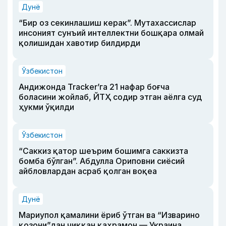
Дунё
“Бир оз секинлашиш керак”. Мутахассислар
инсоният сунъий интеллектни бошқара олмай
қолишидан хавотир билдирди
Ўзбекистон
Андижонда Tracker’га 21 нафар боғча
боласини жойлаб, ЙТҲ содир этган аёлга суд
ҳукми ўқилди
Ўзбекистон
“Саккиз қатор шеърим бошимга саккизта
бомба бўлган”. Абдулла Ориповни сиёсий
айбловлардан асраб қолган воқеа
Дунё
Мариупол қамалини ёриб ўтган ва “Изварино
қозони”дан чиққан қаҳрамон — Украина