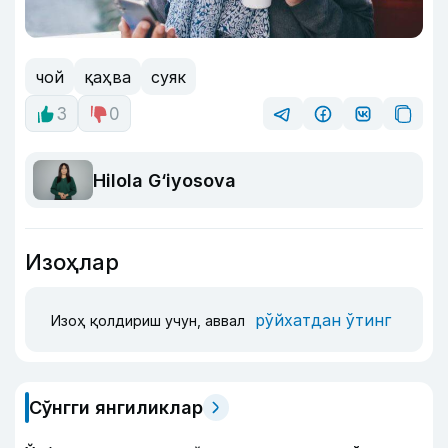
чой
қаҳва
суяк
3
0
Hilola G‘iyosova
Изоҳлар
рўйхатдан ўтинг
Изоҳ қолдириш учун, аввал
Сўнгги янгиликлар