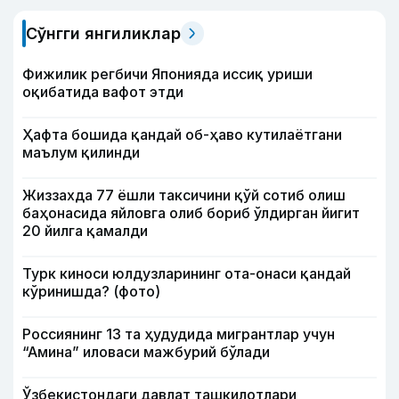
Сўнгги янгиликлар
Фижилик регбичи Японияда иссиқ уриши
оқибатида вафот этди
Ҳафта бошида қандай об-ҳаво кутилаётгани
маълум қилинди
Жиззахда 77 ёшли таксичини қўй сотиб олиш
баҳонасида яйловга олиб бориб ўлдирган йигит
20 йилга қамалди
Турк киноси юлдузларининг ота-онаси қандай
кўринишда? (фото)
Россиянинг 13 та ҳудудида мигрантлар учун
“Амина” иловаси мажбурий бўлади
Ўзбекистондаги давлат ташкилотлари