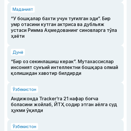
Маданият
“У бошқалар бахти учун туғилган эди”. Бир
умр отасини кутган актриса ва дубльяж
устаси Римма Аҳмедованинг синовларга тўла
ҳаёти
Дунё
“Бир оз секинлашиш керак”. Мутахассислар
инсоният сунъий интеллектни бошқара олмай
қолишидан хавотир билдирди
Ўзбекистон
Андижонда Tracker’га 21 нафар боғча
боласини жойлаб, ЙТҲ содир этган аёлга суд
ҳукми ўқилди
Ўзбекистон