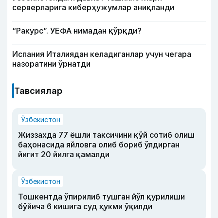
серверларига киберҳужумлар аниқланди
“Ракурс”. УЕФА нимадан қўрқди?
Испания Италиядан келадиганлар учун чегара
назоратини ўрнатди
Тавсиялар
Ўзбекистон
Жиззахда 77 ёшли таксичини қўй сотиб олиш
баҳонасида яйловга олиб бориб ўлдирган
йигит 20 йилга қамалди
Ўзбекистон
Тошкентда ўпирилиб тушган йўл қурилиши
бўйича 6 кишига суд ҳукми ўқилди