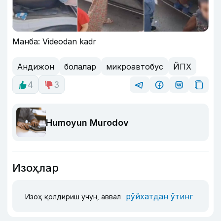
Манба: Videodan kadr
Андижон
болалар
микроавтобус
ЙПХ
4
3
Humoyun Murodov
Изоҳлар
рўйхатдан ўтинг
Изоҳ қолдириш учун, аввал