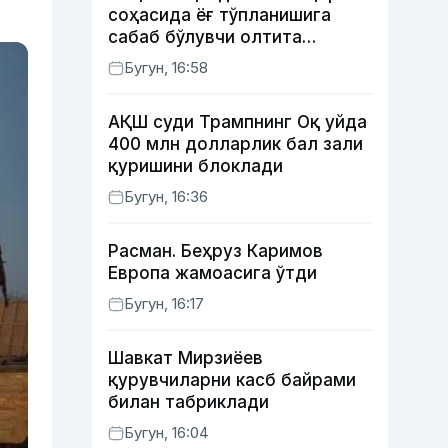
соҳасида ёғ тўпланишига
сабаб бўлувчи олтита
зарарли одат
Бугун, 16:58
АҚШ суди Трампнинг Оқ уйда
400 млн долларлик бал зали
қуришини блоклади
Бугун, 16:36
Расман. Беҳруз Каримов
Европа жамоасига ўтди
Бугун, 16:17
Шавкат Мирзиёев
қурувчиларни касб байрами
билан табриклади
Бугун, 16:04