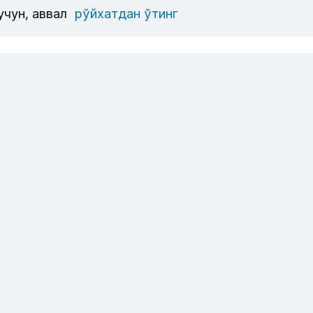
учун, аввал
рўйхатдан ўтинг