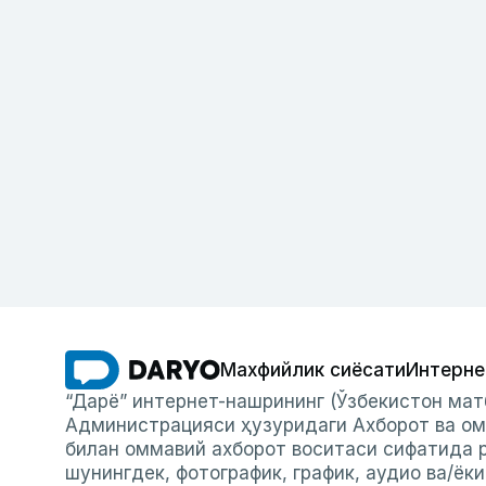
Махфийлик сиёсати
Интерне
“Дарё” интернет-нашрининг (Ўзбекистон мат
Администрацияси ҳузуридаги Ахборот ва ом
билан оммавий ахборот воситаси сифатида р
шунингдек, фотографик, график, аудио ва/ёк