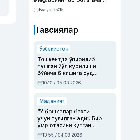
миқдорини 100 фоизгача
оширишни назарда тутувчи
Бугун, 15:15
қонунни маъқуллади
Тавсиялар
Ўзбекистон
Тошкентда ўпирилиб
тушган йўл қурилиши
бўйича 6 кишига суд
ҳукми ўқилди
10:10 / 05.08.2026
Маданият
“У бошқалар бахти
учун туғилган эди”. Бир
умр отасини кутган
актриса ва дубльяж
13:55 / 04.08.2026
устаси Римма