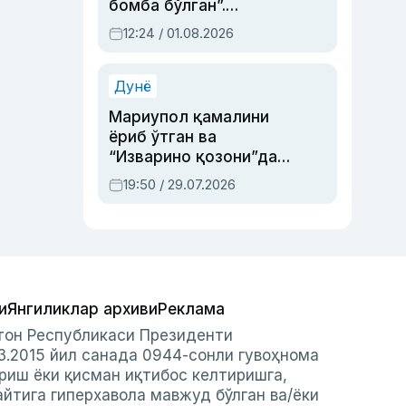
бомба бўлган”.
Абдулла Ориповни
12:24 / 01.08.2026
сиёсий айбловлардан
асраб қолган воқеа
Дунё
Мариупол қамалини
ёриб ўтган ва
“Изварино қозони”дан
чиққан қаҳрамон —
19:50 / 29.07.2026
Украина армияси бош
қўмондони Драпатий
ҳақида
и
Янгиликлар архиви
Реклама
стон Республикаси Президенти
3.2015 йил санада 0944-сонли гувоҳнома
риш ёки қисман иқтибос келтиришга,
айтига гиперхавола мавжуд бўлган ва/ёки