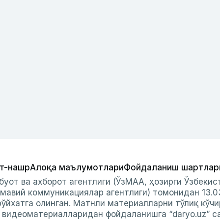
т-нашр
Алоқа маълумотлари
Фойдаланиш шартлар
буот ва ахборот агентлиги (ЎзМАА, ҳозирги Ўзбеки
мавий коммуникациялар агентлиги) томонидан 13.0
ўйхатга олинган. Матнли материалларни тўлиқ кўчи
и видеоматериалларидан фойдаланишга “daryo.uz” с