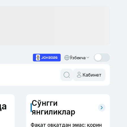
Ўзбекча
Кабинет
Сўнгги
да
янгиликлар
Фақат овқатдан эмас: қорин