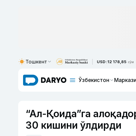
Тошкент
USD :
12 178,85
сўм
Ўзбекистон
Маркази
“Ал-Қоида”га алоқадо
30 кишини ўлдирди