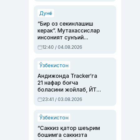
Аҳмедованинг
синовларга тўла ҳаёти
Дунё
“Бир оз секинлашиш
керак”. Мутахассислар
инсоният сунъий
интеллектни бошқара
12:40 / 04.08.2026
олмай қолишидан
хавотир билдирди
Ўзбекистон
Андижонда Tracker’га
21 нафар боғча
боласини жойлаб, ЙТҲ
содир этган аёлга суд
23:41 / 03.08.2026
ҳукми ўқилди
Ўзбекистон
“Саккиз қатор шеърим
бошимга саккизта