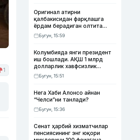
Оригинал атирни
қалбакисидан фарқлашга
ёрдам берадиган олтита
лайфҳак
Бугун, 15:59
Колумбияда янги президент
иш бошлади. АҚШ 1 млрд
долларлик хавфсизлик
1
ёрдами бермоқчи
Бугун, 15:51
Нега Хаби Алонсо айнан
“Челси”ни танлади?
Бугун, 15:36
Сенат ҳарбий хизматчилар
пенсиясининг энг юқори