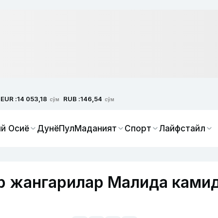
EUR :
RUB :
14 053,18
146,54
сўм
сўм
й Осиё
Дунё
Пул
Маданият
Спорт
Лайфстайл
р жангарилар Малида ками