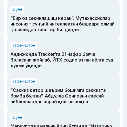
Дунё
“Бир оз секинлашиш керак”. Мутахассислар
инсоният сунъий интеллектни бошқара олмай
қолишидан хавотир билдирди
Ўзбекистон
Андижонда Tracker’га 21 нафар боғча
боласини жойлаб, ЙТҲ содир этган аёлга суд
ҳукми ўқилди
Ўзбекистон
“Саккиз қатор шеърим бошимга саккизта
бомба бўлган”. Абдулла Ориповни сиёсий
айбловлардан асраб қолган воқеа
Дунё
Мариупол қамалини ёриб ўтган ва “Изварино