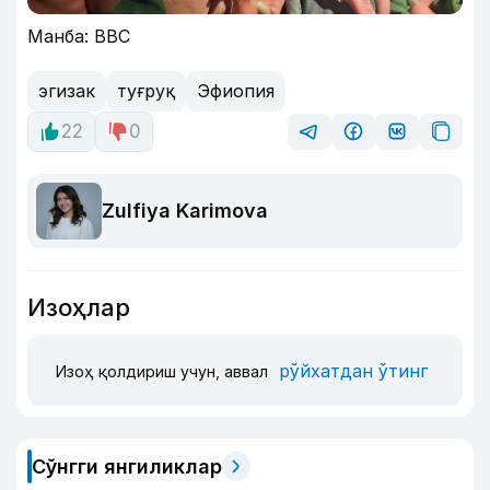
Манба: BBC
эгизак
туғруқ
Эфиопия
22
0
Zulfiya Karimova
Изоҳлар
рўйхатдан ўтинг
Изоҳ қолдириш учун, аввал
Сўнгги янгиликлар