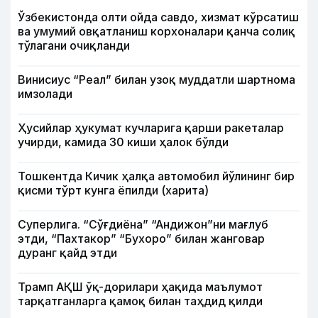
Ўзбекистонда олти ойда савдо, хизмат кўрсатиш
ва умумий овқатланиш корхоналари қанча солиқ
тўлагани очиқланди
Винисиус “Реал” билан узоқ муддатли шартнома
имзолади
Ҳусийлар ҳукумат кучларига қарши ракеталар
учирди, камида 30 киши ҳалок бўлди
Тошкентда Кичик ҳалқа автомобил йўлининг бир
қисми тўрт кунга ёпилди (харита)
Суперлига. “Сўғдиёна” “Андижон”ни мағлуб
этди, “Пахтакор” “Бухоро” билан жанговар
дуранг қайд этди
Трамп АҚШ ўқ-дорилари ҳақида маълумот
тарқатганларга қамоқ билан таҳдид қилди