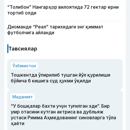
“Толибон” Нангарҳор вилоятида 72 гектар ерни
тортиб олди
Диоманде “Реал” тарихидаги энг қиммат
футболчига айланди
Тавсиялар
Ўзбекистон
Тошкентда ўпирилиб тушган йўл қурилиши
бўйича 6 кишига суд ҳукми ўқилди
Маданият
“У бошқалар бахти учун туғилган эди”. Бир
умр отасини кутган актриса ва дубльяж
устаси Римма Аҳмедованинг синовларга тўла
ҳаёти