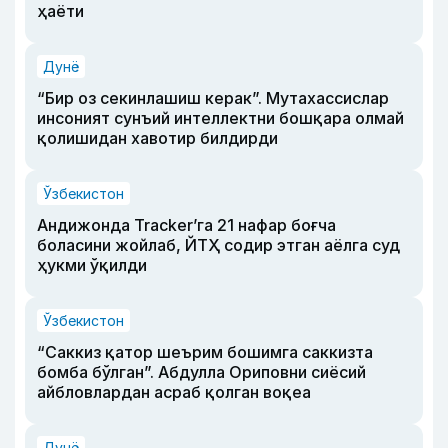
ҳаёти
Дунё
“Бир оз секинлашиш керак”. Мутахассислар
инсоният сунъий интеллектни бошқара олмай
қолишидан хавотир билдирди
Ўзбекистон
Андижонда Tracker’га 21 нафар боғча
боласини жойлаб, ЙТҲ содир этган аёлга суд
ҳукми ўқилди
Ўзбекистон
“Саккиз қатор шеърим бошимга саккизта
бомба бўлган”. Абдулла Ориповни сиёсий
айбловлардан асраб қолган воқеа
Дунё