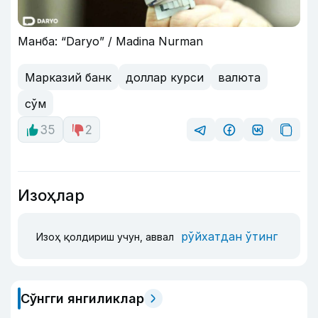
Манба: “Daryo” / Madina Nurman
Марказий банк
доллар курси
валюта
сўм
35
2
Изоҳлар
рўйхатдан ўтинг
Изоҳ қолдириш учун, аввал
Сўнгги янгиликлар