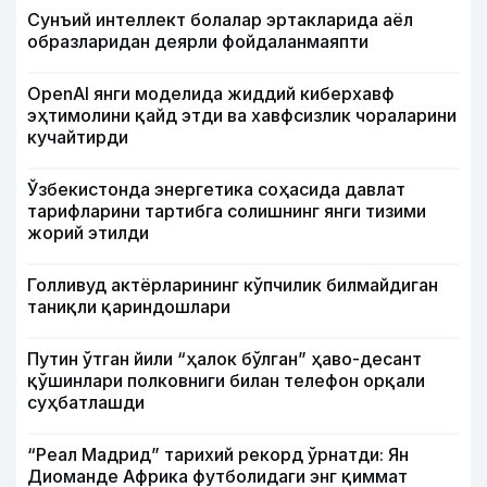
Сунъий интеллект болалар эртакларида аёл
образларидан деярли фойдаланмаяпти
OpenAI янги моделида жиддий киберхавф
эҳтимолини қайд этди ва хавфсизлик чораларини
кучайтирди
Ўзбекистонда энергетика соҳасида давлат
тарифларини тартибга солишнинг янги тизими
жорий этилди
Голливуд актёрларининг кўпчилик билмайдиган
таниқли қариндошлари
Путин ўтган йили “ҳалок бўлган” ҳаво-десант
қўшинлари полковниги билан телефон орқали
суҳбатлашди
“Реал Мадрид” тарихий рекорд ўрнатди: Ян
Диоманде Африка футболидаги энг қиммат