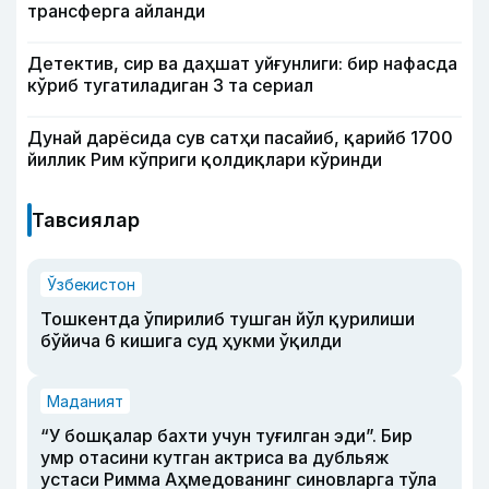
трансферга айланди
Детектив, сир ва даҳшат уйғунлиги: бир нафасда
кўриб тугатиладиган 3 та сериал
Дунай дарёсида сув сатҳи пасайиб, қарийб 1700
йиллик Рим кўприги қолдиқлари кўринди
Тавсиялар
Ўзбекистон
Тошкентда ўпирилиб тушган йўл қурилиши
бўйича 6 кишига суд ҳукми ўқилди
Маданият
“У бошқалар бахти учун туғилган эди”. Бир
умр отасини кутган актриса ва дубльяж
устаси Римма Аҳмедованинг синовларга тўла