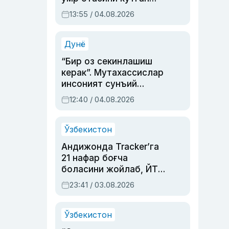
актриса ва дубльяж
13:55 / 04.08.2026
устаси Римма
Аҳмедованинг
синовларга тўла ҳаёти
Дунё
“Бир оз секинлашиш
керак”. Мутахассислар
инсоният сунъий
интеллектни бошқара
12:40 / 04.08.2026
олмай қолишидан
хавотир билдирди
Ўзбекистон
Андижонда Tracker’га
21 нафар боғча
боласини жойлаб, ЙТҲ
содир этган аёлга суд
23:41 / 03.08.2026
ҳукми ўқилди
Ўзбекистон