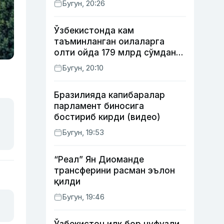
Бугун, 20:26
Ўзбекистонда кам
таъминланган оилаларга
олти ойда 179 млрд сўмдан
кўпроқ ижтимоий кешбэк
Бугун, 20:10
тўлаб берилди
Бразилияда капибаралар
парламент биносига
бостириб кирди (видео)
Бугун, 19:53
“Реал” Ян Диоманде
трансферини расман эълон
қилди
Бугун, 19:46