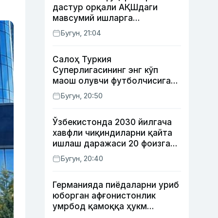
дастур орқали АҚШдаги
мавсумий ишларга
тайёрланади ва
Бугун, 21:04
жойлаштирилади
Салоҳ Туркия
Суперлигасининг энг кўп
маош олувчи футболчисига
айланди
Бугун, 20:50
Ўзбекистонда 2030 йилгача
хавфли чиқиндиларни қайта
ишлаш даражаси 20 фоизга
етказилади
Бугун, 20:40
Германияда пиёдаларни уриб
юборган афғонистонлик
умрбод қамоққа ҳукм
қилинди