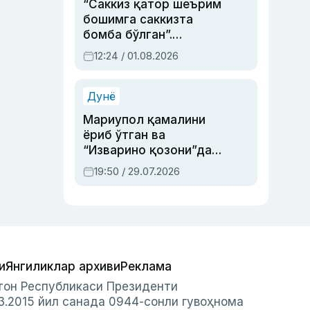
“Саккиз қатор шеърим
бошимга саккизта
бомба бўлган”.
Абдулла Ориповни
12:24 / 01.08.2026
сиёсий айбловлардан
асраб қолган воқеа
Дунё
Мариупол қамалини
ёриб ўтган ва
“Изварино қозони”дан
чиққан қаҳрамон —
19:50 / 29.07.2026
Украина армияси бош
қўмондони Драпатий
ҳақида
и
Янгиликлар архиви
Реклама
стон Республикаси Президенти
3.2015 йил санада 0944-сонли гувоҳнома