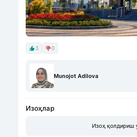
3
0
Munojot Adilova
Изоҳлар
Изоҳ қолдириш 