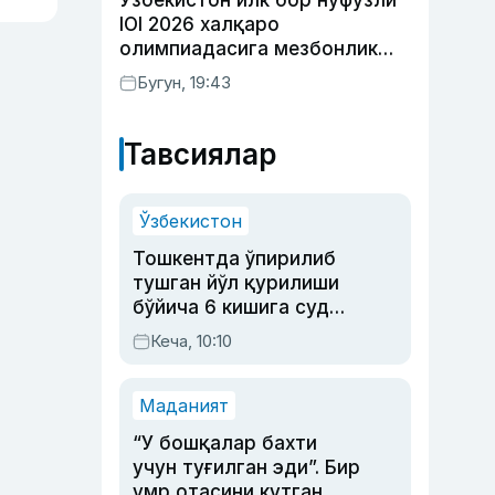
Ўзбекистон илк бор нуфузли
IOI 2026 халқаро
олимпиадасига мезбонлик
қилади
Бугун, 19:43
Тавсиялар
Ўзбекистон
Тошкентда ўпирилиб
тушган йўл қурилиши
бўйича 6 кишига суд
ҳукми ўқилди
Кеча, 10:10
Маданият
“У бошқалар бахти
учун туғилган эди”. Бир
умр отасини кутган