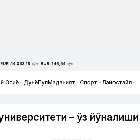
EUR :
RUB :
14 053,18
146,54
сўм
сўм
й Осиё
Дунё
Пул
Маданият
Спорт
Лайфстайл
университети – ўз йўналиши
!