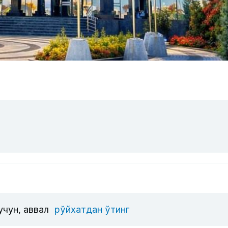
учун, аввал
рўйхатдан ўтинг