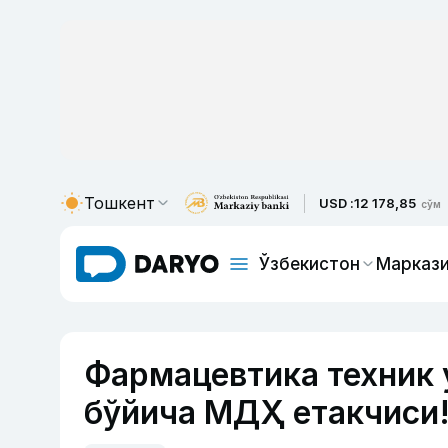
Тошкент
USD :
12 178,85
сўм
Ўзбекистон
Маркази
Фармацевтика техник 
бўйича МДҲ етакчиси