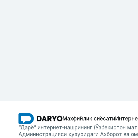
Махфийлик сиёсати
Интерне
“Дарё” интернет-нашрининг (Ўзбекистон мат
Администрацияси ҳузуридаги Ахборот ва ом