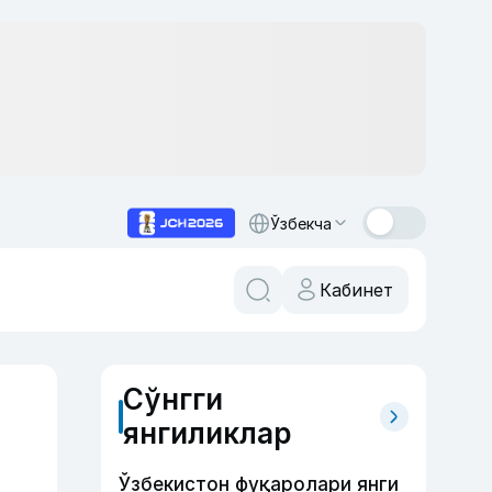
Ўзбекча
Кабинет
Сўнгги
янгиликлар
Ўзбекистон фуқаролари янги