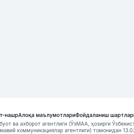
т-нашр
Алоқа маълумотлари
Фойдаланиш шартлар
буот ва ахборот агентлиги (ЎзМАА, ҳозирги Ўзбеки
мавий коммуникациялар агентлиги) томонидан 13.0