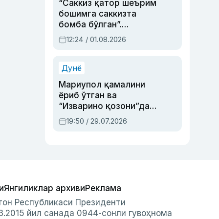
“Саккиз қатор шеърим
бошимга саккизта
бомба бўлган”.
Абдулла Ориповни
12:24 / 01.08.2026
сиёсий айбловлардан
асраб қолган воқеа
Дунё
Мариупол қамалини
ёриб ўтган ва
“Изварино қозони”дан
чиққан қаҳрамон —
19:50 / 29.07.2026
Украина армияси бош
қўмондони Драпатий
ҳақида
и
Янгиликлар архиви
Реклама
стон Республикаси Президенти
3.2015 йил санада 0944-сонли гувоҳнома