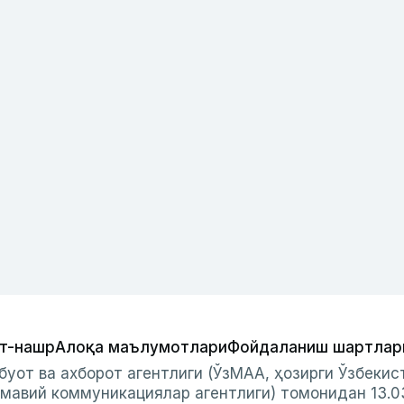
т-нашр
Алоқа маълумотлари
Фойдаланиш шартлар
буот ва ахборот агентлиги (ЎзМАА, ҳозирги Ўзбеки
мавий коммуникациялар агентлиги) томонидан 13.0