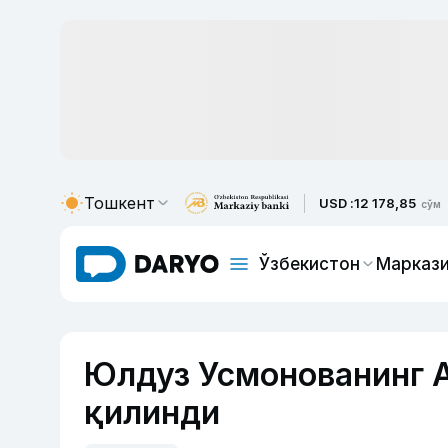
Тошкент
USD :
12 178,85
сўм
Ўзбекистон
Маркази
Юлдуз Усмонованинг 
қилинди