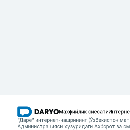
Махфийлик сиёсати
Интерне
“Дарё” интернет-нашрининг (Ўзбекистон мат
Администрацияси ҳузуридаги Ахборот ва ом