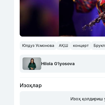
Юлдуз Усмонова
АҚШ
концерт
Брукл
Hilola G‘iyosova
Изоҳлар
Изоҳ қолдириш 