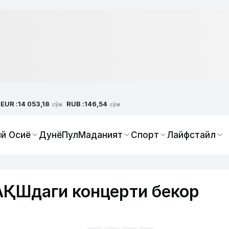
EUR :
RUB :
14 053,18
146,54
сўм
сўм
й Осиё
Дунё
Пул
Маданият
Спорт
Лайфстайл
АҚШдаги концерти бекор