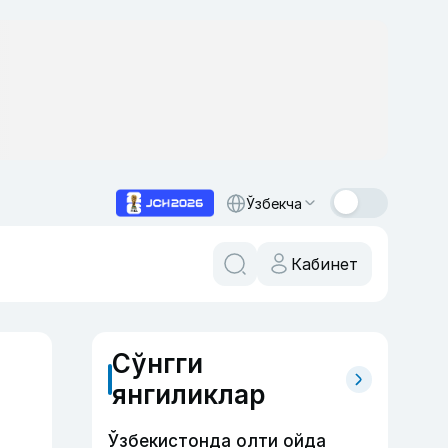
Ўзбекча
Кабинет
Сўнгги
янгиликлар
Ўзбекистонда олти ойда