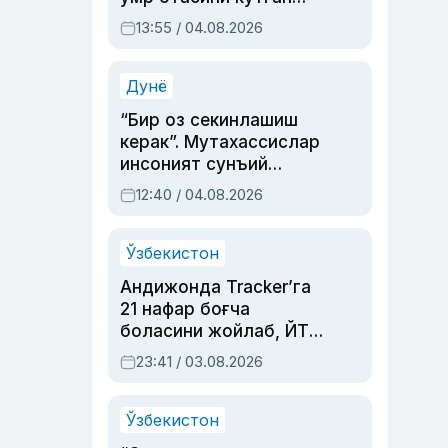
актриса ва дубльяж
13:55 / 04.08.2026
устаси Римма
Аҳмедованинг
синовларга тўла ҳаёти
Дунё
“Бир оз секинлашиш
керак”. Мутахассислар
инсоният сунъий
интеллектни бошқара
12:40 / 04.08.2026
олмай қолишидан
хавотир билдирди
Ўзбекистон
Андижонда Tracker’га
21 нафар боғча
боласини жойлаб, ЙТҲ
содир этган аёлга суд
23:41 / 03.08.2026
ҳукми ўқилди
Ўзбекистон