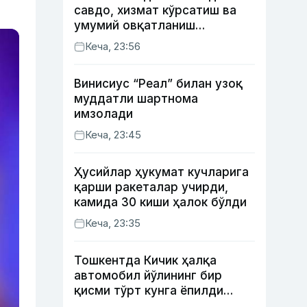
савдо, хизмат кўрсатиш ва
умумий овқатланиш
корхоналари қанча солиқ
Кеча, 23:56
тўлагани очиқланди
Винисиус “Реал” билан узоқ
муддатли шартнома
имзолади
Кеча, 23:45
Ҳусийлар ҳукумат кучларига
қарши ракеталар учирди,
камида 30 киши ҳалок бўлди
Кеча, 23:35
Тошкентда Кичик ҳалқа
автомобил йўлининг бир
қисми тўрт кунга ёпилди
(харита)