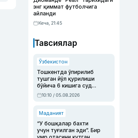
Диоманде “Реал” тарихидаги
энг қиммат футболчига
айланди
Кеча, 21:45
Тавсиялар
Ўзбекистон
Тошкентда ўпирилиб
тушган йўл қурилиши
бўйича 6 кишига суд
ҳукми ўқилди
10:10 / 05.08.2026
Маданият
“У бошқалар бахти
учун туғилган эди”. Бир
умр отасини кутган