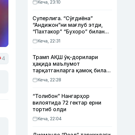
Кеча, 23:10
Суперлига. “Сўғдиёна”
“Андижон”ни мағлуб этди,
“Пахтакор” “Бухоро” билан
жанговар дуранг қайд этди
Кеча, 22:31
Трамп АҚШ ўқ-дорилари
4
ҳақида маълумот
тарқатганларга қамоқ билан
таҳдид қилди
Кеча, 22:28
“Толибон” Нангарҳор
вилоятида 72 гектар ерни
тортиб олди
Кеча, 22:04