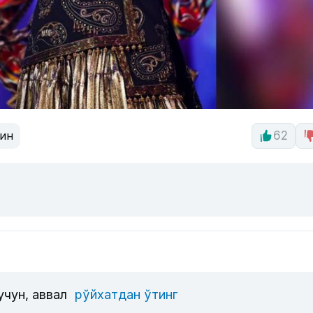
ин
62
учун, аввал
рўйхатдан ўтинг