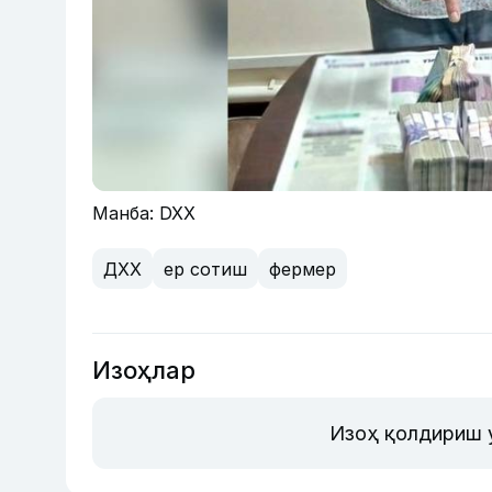
Манба: DXX
ДХХ
ер сотиш
фермер
Изоҳлар
Изоҳ қолдириш 