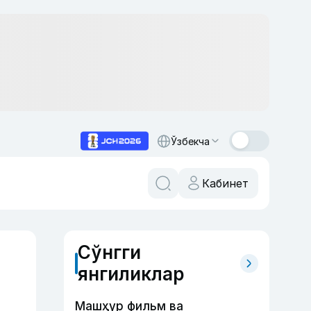
Ўзбекча
Кабинет
Сўнгги
янгиликлар
Машҳур фильм ва