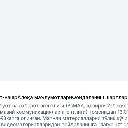
т-нашр
Алоқа маълумотлари
Фойдаланиш шартлар
буот ва ахборот агентлиги (ЎзМАА, ҳозирги Ўзбеки
мавий коммуникациялар агентлиги) томонидан 13.0
ўйхатга олинган. Матнли материалларни тўлиқ кўчи
и видеоматериалларидан фойдаланишга “daryo.uz” с