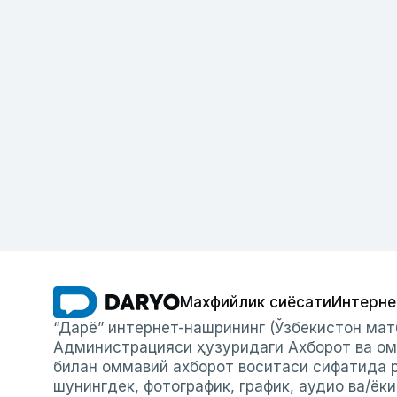
Махфийлик сиёсати
Интерне
“Дарё” интернет-нашрининг (Ўзбекистон мат
Администрацияси ҳузуридаги Ахборот ва ом
билан оммавий ахборот воситаси сифатида р
шунингдек, фотографик, график, аудио ва/ёк