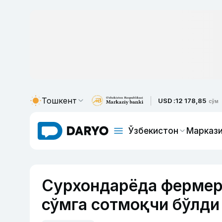
Тошкент
USD :
12 178,85
сўм
Ўзбекистон
Маркази
Сурхондарёда фермер 
сўмга сотмоқчи бўлди