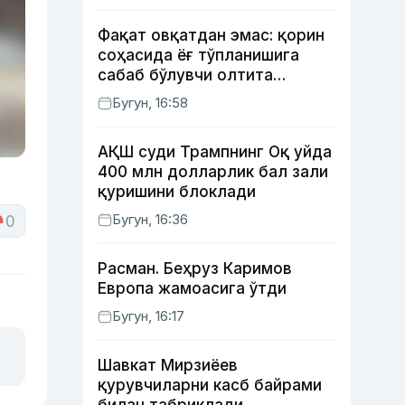
Фақат овқатдан эмас: қорин
соҳасида ёғ тўпланишига
сабаб бўлувчи олтита
зарарли одат
Бугун, 16:58
АҚШ суди Трампнинг Оқ уйда
400 млн долларлик бал зали
қуришини блоклади
Бугун, 16:36
0
Расман. Беҳруз Каримов
Европа жамоасига ўтди
Бугун, 16:17
Шавкат Мирзиёев
қурувчиларни касб байрами