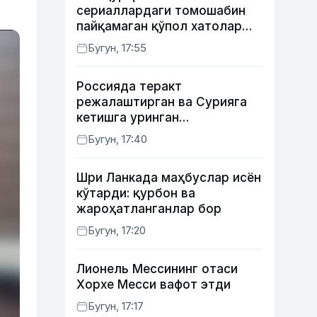
сериаллардаги томошабин
пайқамаган қўпол хатолар
(фото)
Бугун, 17:55
Россияда теракт
режалаштирган ва Сурияга
кетишга уринган
сурхондарёлик 4 нафар йигит
Бугун, 17:40
қамалди
Шри Ланкада маҳбуслар исён
кўтарди: қурбон ва
жароҳатланганлар бор
Бугун, 17:20
Лионель Мессининг отаси
Хорхе Месси вафот этди
Бугун, 17:17