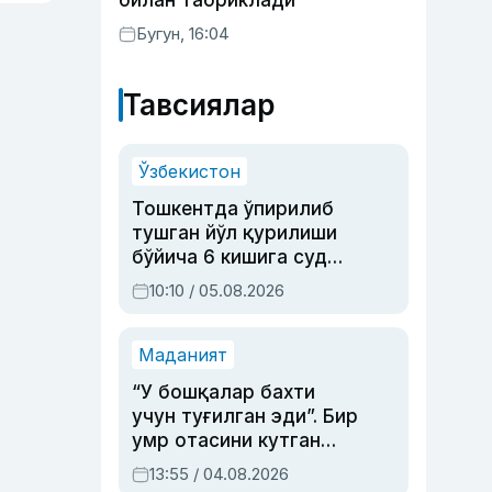
билан табриклади
Бугун, 16:04
Тавсиялар
Ўзбекистон
Тошкентда ўпирилиб
тушган йўл қурилиши
бўйича 6 кишига суд
ҳукми ўқилди
10:10 / 05.08.2026
Маданият
“У бошқалар бахти
учун туғилган эди”. Бир
умр отасини кутган
актриса ва дубльяж
13:55 / 04.08.2026
устаси Римма