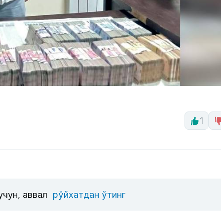
1
учун, аввал
рўйхатдан ўтинг