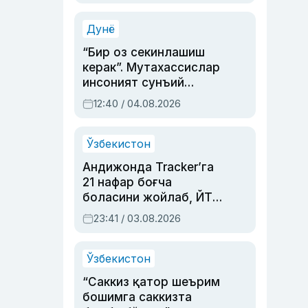
Аҳмедованинг
синовларга тўла ҳаёти
Дунё
“Бир оз секинлашиш
керак”. Мутахассислар
инсоният сунъий
интеллектни бошқара
12:40 / 04.08.2026
олмай қолишидан
хавотир билдирди
Ўзбекистон
Андижонда Tracker’га
21 нафар боғча
боласини жойлаб, ЙТҲ
содир этган аёлга суд
23:41 / 03.08.2026
ҳукми ўқилди
Ўзбекистон
“Саккиз қатор шеърим
бошимга саккизта