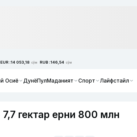
EUR :
RUB :
14 053,18
146,54
сўм
сўм
й Осиё
Дунё
Пул
Маданият
Спорт
Лайфстайл
7,7 гектар ерни 800 млн