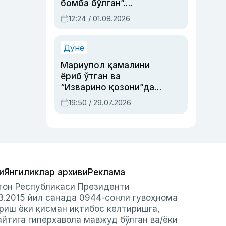
бомба бўлган”.
Абдулла Ориповни
12:24 / 01.08.2026
сиёсий айбловлардан
асраб қолган воқеа
Дунё
Мариупол қамалини
ёриб ўтган ва
“Изварино қозони”дан
чиққан қаҳрамон —
19:50 / 29.07.2026
Украина армияси бош
қўмондони Драпатий
ҳақида
и
Янгиликлар архиви
Реклама
стон Республикаси Президенти
3.2015 йил санада 0944-сонли гувоҳнома
риш ёки қисман иқтибос келтиришга,
айтига гиперхавола мавжуд бўлган ва/ёки