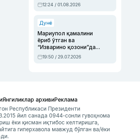
Абдулла Ориповни
12:24 / 01.08.2026
сиёсий айбловлардан
асраб қолган воқеа
Дунё
Мариупол қамалини
ёриб ўтган ва
“Изварино қозони”дан
чиққан қаҳрамон —
19:50 / 29.07.2026
Украина армияси бош
қўмондони Драпатий
ҳақида
и
Янгиликлар архиви
Реклама
стон Республикаси Президенти
3.2015 йил санада 0944-сонли гувоҳнома
риш ёки қисман иқтибос келтиришга,
айтига гиперхавола мавжуд бўлган ва/ёки
ади.