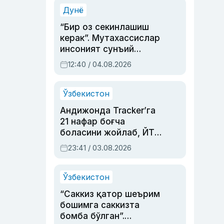
синовларга тўла ҳаёти
Дунё
“Бир оз секинлашиш
керак”. Мутахассислар
инсоният сунъий
интеллектни бошқара
12:40 / 04.08.2026
олмай қолишидан
хавотир билдирди
Ўзбекистон
Андижонда Tracker’га
21 нафар боғча
боласини жойлаб, ЙТҲ
содир этган аёлга суд
23:41 / 03.08.2026
ҳукми ўқилди
Ўзбекистон
“Саккиз қатор шеърим
бошимга саккизта
бомба бўлган”.