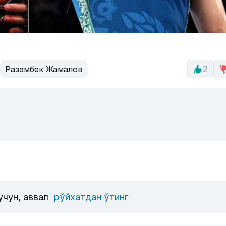
Разамбек Жамалов
2
учун, аввал
рўйхатдан ўтинг