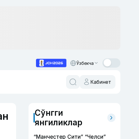
Ўзбекча
Кабинет
Сўнгги
ан
янгиликлар
“Манчестер Сити” “Челси”