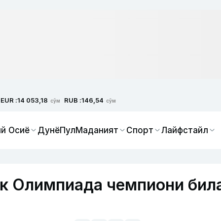
EUR :
RUB :
14 053,18
146,54
сўм
сўм
й Осиё
Дунё
Пул
Маданият
Спорт
Лайфстайл
ик Олимпиада чемпиони бил