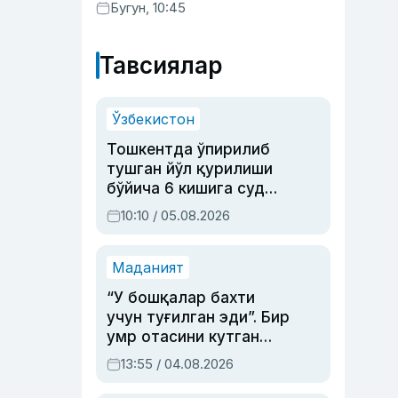
ундайди — янги тадқиқот
Бугун, 10:45
Тавсиялар
Ўзбекистон
Тошкентда ўпирилиб
тушган йўл қурилиши
бўйича 6 кишига суд
ҳукми ўқилди
10:10 / 05.08.2026
Маданият
“У бошқалар бахти
учун туғилган эди”. Бир
умр отасини кутган
актриса ва дубльяж
13:55 / 04.08.2026
устаси Римма
Аҳмедованинг