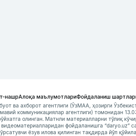
т-нашр
Алоқа маълумотлари
Фойдаланиш шартлар
буот ва ахборот агентлиги (ЎзМАА, ҳозирги Ўзбеки
мавий коммуникациялар агентлиги) томонидан 13.0
ўйхатга олинган. Матнли материалларни тўлиқ кўчи
и видеоматериалларидан фойдаланишга “daryo.uz” с
ўрсатувчи ёзув илова қилинган тақдирда йўл қўйил