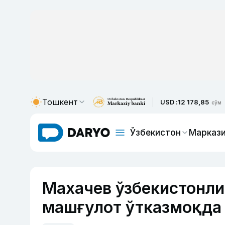
Тошкент
USD :
12 178,85
сўм
Ўзбекистон
Маркази
Махачев ўзбекистонл
машғулот ўтказмоқда