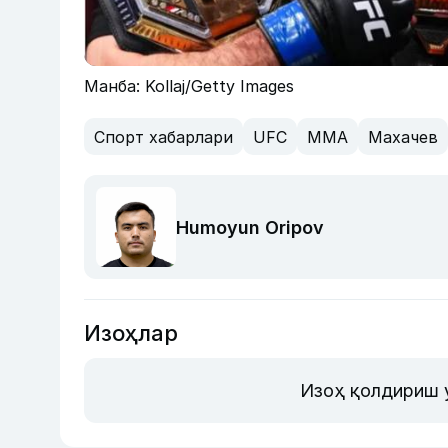
Манба: Kollaj/Getty Images
Спорт хабарлари
UFC
MMA
Махачев
Humoyun Oripov
Изоҳлар
Изоҳ қолдириш 