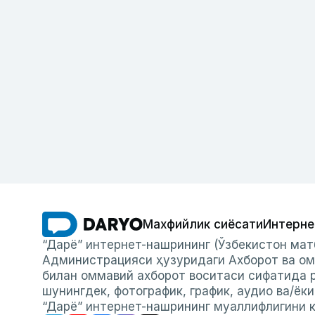
Махфийлик сиёсати
Интерне
“Дарё” интернет-нашрининг (Ўзбекистон мат
Администрацияси ҳузуридаги Ахборот ва ом
билан оммавий ахборот воситаси сифатида р
шунингдек, фотографик, график, аудио ва/ёк
“Дарё” интернет-нашрининг муаллифлигини к