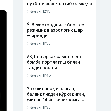
футболчисини сотиб олмоқчи
Бугун, 12:15
Ўзбекистонда илк бор тест
режимида аэрологик шар
учирилди
Бугун, 11:55
АҚШда эркак самолётда
бомба портлатиш билан
таҳдид қилди
Бугун, 11:45
Ўн ёшиданоқ ишлаган,
баландликдан қўрқадиган,
ўзидан 14 ёш кичик қизга
уйланган Ёрқинхўжа Умаров
Бугун, 11:35
34 ёшда