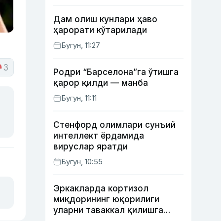
Дам олиш кунлари ҳаво
ҳарорати кўтарилади
Бугун, 11:27
3
Родри “Барселона”га ўтишга
қарор қилди — манба
Бугун, 11:11
Стенфорд олимлари сунъий
интеллект ёрдамида
вируслар яратди
Бугун, 10:55
Эркакларда кортизол
миқдорининг юқорилиги
уларни таваккал қилишга