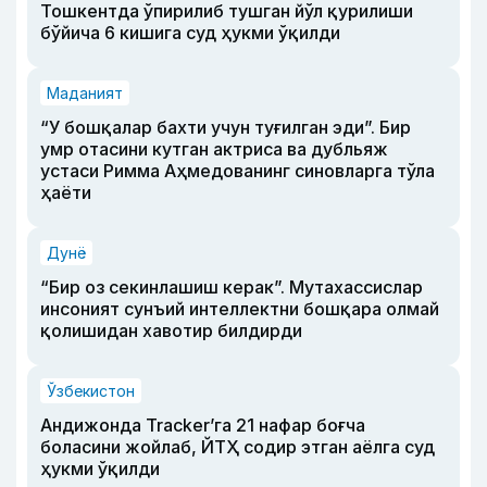
Тошкентда ўпирилиб тушган йўл қурилиши
бўйича 6 кишига суд ҳукми ўқилди
Маданият
“У бошқалар бахти учун туғилган эди”. Бир
умр отасини кутган актриса ва дубльяж
устаси Римма Аҳмедованинг синовларга тўла
ҳаёти
Дунё
“Бир оз секинлашиш керак”. Мутахассислар
инсоният сунъий интеллектни бошқара олмай
қолишидан хавотир билдирди
Ўзбекистон
Андижонда Tracker’га 21 нафар боғча
боласини жойлаб, ЙТҲ содир этган аёлга суд
ҳукми ўқилди