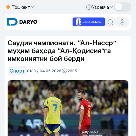
Тошкент
Ўзбекча
Саудия чемпионати. “Ал-Насср”
муҳим баҳсда “Ал-Қодисия”га
имкониятни бой берди
Спорт
01:10 / 04.05.2026
2605