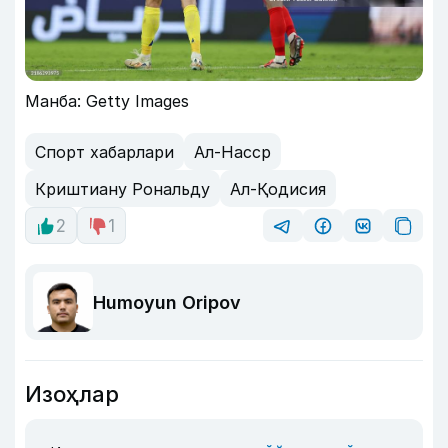
Манба: Getty Images
Спорт хабарлари
Ал-Насср
Криштиану Рональду
Ал-Қодисия
2
1
Humoyun Oripov
Изоҳлар