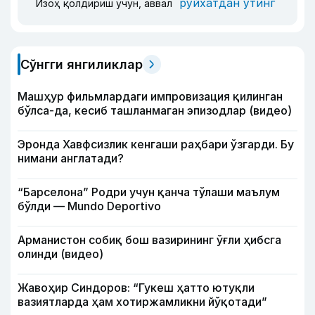
рўйхатдан ўтинг
Изоҳ қолдириш учун, аввал
Сўнгги янгиликлар
Машҳур фильмлардаги импровизация қилинган
бўлса-да, кесиб ташланмаган эпизодлар (видео)
Эронда Хавфсизлик кенгаши раҳбари ўзгарди. Бу
нимани англатади?
“Барселона” Родри учун қанча тўлаши маълум
бўлди — Mundo Deportivo
Арманистон собиқ бош вазирининг ўғли ҳибсга
олинди (видео)
Жавоҳир Синдоров: “Гукеш ҳатто ютуқли
вазиятларда ҳам хотиржамликни йўқотади”