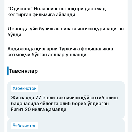
“Одиссея” Ноланнинг энг юқори даромад
келтирган фильмига айланди
Деновда уйи бузилган оилага янгиси қуриладиган
бўлди
Андижонда қизларни Туркияга фоҳишаликка
сотмоқчи бўлган аёллар ушланди
Тавсиялар
Ўзбекистон
Жиззахда 77 ёшли таксичини қўй сотиб олиш
баҳонасида яйловга олиб бориб ўлдирган
йигит 20 йилга қамалди
Ўзбекистон