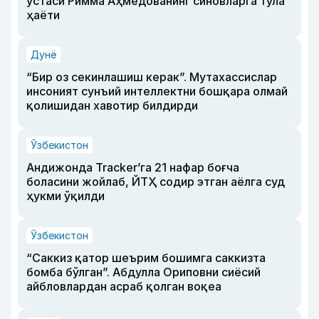
устаси Римма Аҳмедованинг синовларга тўла
ҳаёти
Дунё
“Бир оз секинлашиш керак”. Мутахассислар
инсоният сунъий интеллектни бошқара олмай
қолишидан хавотир билдирди
Ўзбекистон
Андижонда Tracker’га 21 нафар боғча
боласини жойлаб, ЙТҲ содир этган аёлга суд
ҳукми ўқилди
Ўзбекистон
“Саккиз қатор шеърим бошимга саккизта
бомба бўлган”. Абдулла Ориповни сиёсий
айбловлардан асраб қолган воқеа