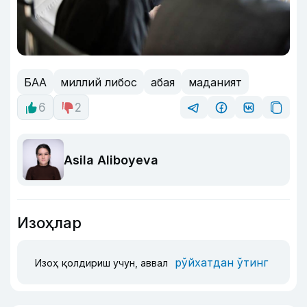
БАА
миллий либос
абая
маданият
6
2
Asila Aliboyeva
Изоҳлар
рўйхатдан ўтинг
Изоҳ қолдириш учун, аввал