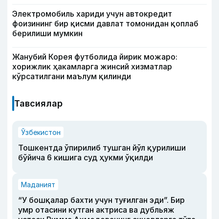
Электромобиль хариди учун автокредит
фоизининг бир қисми давлат томонидан қоплаб
берилиши мумкин
Жанубий Корея футболида йирик можаро:
хорижлик ҳакамларга жинсий хизматлар
кўрсатилгани маълум қилинди
Тавсиялар
Ўзбекистон
Тошкентда ўпирилиб тушган йўл қурилиши
бўйича 6 кишига суд ҳукми ўқилди
Маданият
“У бошқалар бахти учун туғилган эди”. Бир
умр отасини кутган актриса ва дубльяж