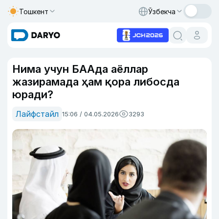
Тошкент
Ўзбекча
Нима учун БААда аёллар
жазирамада ҳам қора либосда
юради?
Лайфстайл
15:06 / 04.05.2026
3293