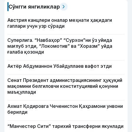
Сўнгги янгиликлар
Австрия канцлери оналар меҳнати ҳақидаги
гаплари учун узр сўради
Суперлига. “Навбаҳор” “Сурхон”ни ўз уйида
мағлуб этди, “Локомотив” ва “Хоразм” уйда
ғалаба қозонди
Актёр Абду­маннон Убайдуллаев вафот этди
Сенат Президент администрациясининг ҳуқуқий
мақомини белгиловчи конституциявий қонунни
маъқуллади
Ахмат Қодировга Чеченистон Қаҳрамони унвони
берилди
“Манчестер Сити” тарихий трансферни якунлади