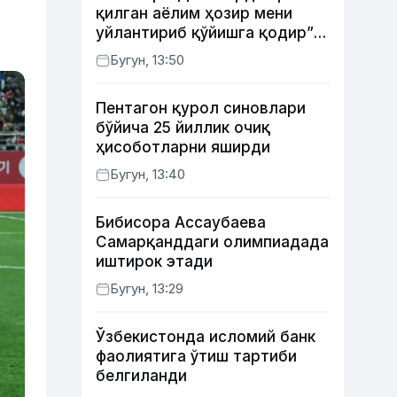
қилган аёлим ҳозир мени
уйлантириб қўйишга қодир”
— Анвар Собиров давлат
Бугун, 13:50
ишидаги фаолияти ва ўғил
тарбиясидаги хатоси ҳақида
Пентагон қурол синовлари
гапирди
бўйича 25 йиллик очиқ
ҳисоботларни яширди
Бугун, 13:40
Бибисора Ассаубаева
Самарқанддаги олимпиадада
иштирок этади
Бугун, 13:29
Ўзбекистонда исломий банк
фаолиятига ўтиш тартиби
белгиланди