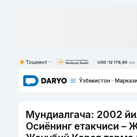
Тошкент
USD :
12 178,85
сўм
Ўзбекистон
Маркази
Мундиалгача: 2002 йи
Осиёнинг етакчиси – 