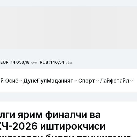
EUR :
RUB :
14 053,18
146,54
сўм
сўм
й Осиё
Дунё
Пул
Маданият
Спорт
Лайфстайл
лги ярим финалчи ва
ЖЧ-2026 иштирокчиси