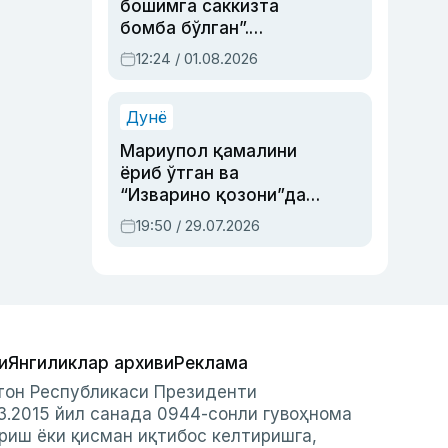
бошимга саккизта
бомба бўлган”.
Абдулла Ориповни
12:24 / 01.08.2026
сиёсий айбловлардан
асраб қолган воқеа
Дунё
Мариупол қамалини
ёриб ўтган ва
“Изварино қозони”дан
чиққан қаҳрамон —
19:50 / 29.07.2026
Украина армияси бош
қўмондони Драпатий
ҳақида
и
Янгиликлар архиви
Реклама
стон Республикаси Президенти
3.2015 йил санада 0944-сонли гувоҳнома
риш ёки қисман иқтибос келтиришга,