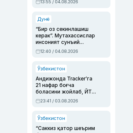
13:55 / 04.08.2026
устаси Римма
Аҳмедованинг
синовларга тўла ҳаёти
Дунё
“Бир оз секинлашиш
керак”. Мутахассислар
инсоният сунъий
интеллектни бошқара
12:40 / 04.08.2026
олмай қолишидан
хавотир билдирди
Ўзбекистон
Андижонда Tracker’га
21 нафар боғча
боласини жойлаб, ЙТҲ
содир этган аёлга суд
23:41 / 03.08.2026
ҳукми ўқилди
Ўзбекистон
“Саккиз қатор шеърим