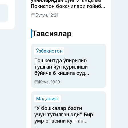
ўйинларидан сўнг Уганда ва
Покистон боксчилари ғойиб
бўлди
Бугун, 12:21
Тавсиялар
Ўзбекистон
Тошкентда ўпирилиб
тушган йўл қурилиши
бўйича 6 кишига суд
ҳукми ўқилди
Кеча, 10:10
Маданият
“У бошқалар бахти
учун туғилган эди”. Бир
умр отасини кутган
актриса ва дубльяж