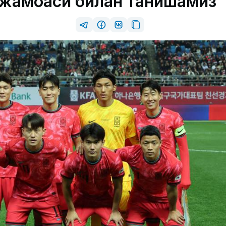
 жамоаси билан танишамиз