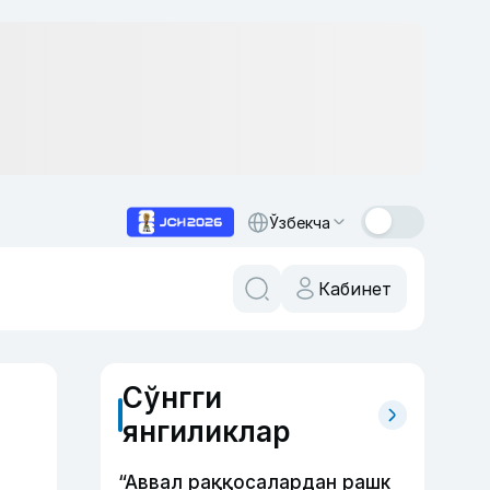
Ўзбекча
Кабинет
Сўнгги
янгиликлар
“Аввал раққосалардан рашк