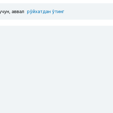
учун, аввал
рўйхатдан ўтинг