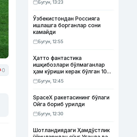
Бугун, 13:23
Ўзбекистондан Россияга
ишлашга борганлар сони
камайди
Бугун, 12:55
Ҳатто фантастика
ишқибозлари бўлмаганлар
0
ҳам кўриши керак бўлган 10
та фильм
Бугун, 12:45
SpaceX ракетасининг бўлаги
Ойга бориб урилди
Бугун, 12:30
Шотландиядаги Ҳамдўстлик