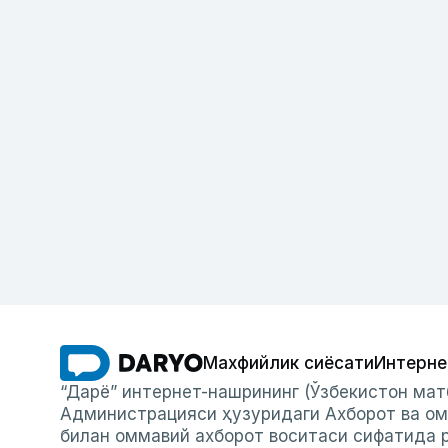
Махфийлик сиёсати
Интерне
“Дарё” интернет-нашрининг (Ўзбекистон мат
Администрацияси ҳузуридаги Ахборот ва ом
билан оммавий ахборот воситаси сифатида р