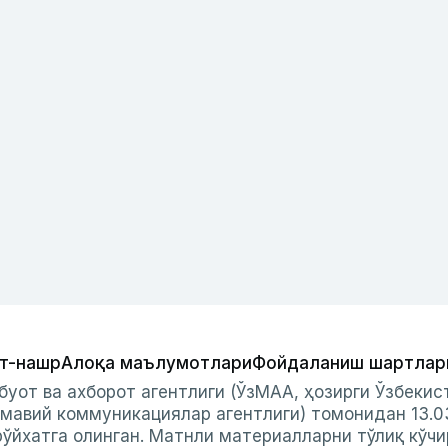
т-нашр
Алоқа маълумотлари
Фойдаланиш шартлар
буот ва ахборот агентлиги (ЎзМАА, ҳозирги Ўзбеки
мавий коммуникациялар агентлиги) томонидан 13.0
ўйхатга олинган. Матнли материалларни тўлиқ кўчи