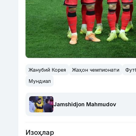
Жанубий Корея
Жаҳон чемпионати
Фут
Мундиал
Jamshidjon Mahmudov
Изоҳлар