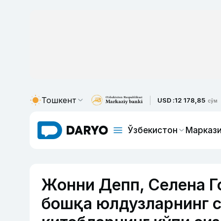
Тошкент
USD :
12 178,85
сўм
Ўзбекистон
Маркази
Жонни Депп, Селена Г
бошқа юлдузларнинг с