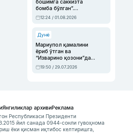
бошимга саккизта
бомба бўлган”.
Абдулла Ориповни
12:24 / 01.08.2026
сиёсий айбловлардан
асраб қолган воқеа
Дунё
Мариупол қамалини
ёриб ўтган ва
“Изварино қозони”дан
чиққан қаҳрамон —
19:50 / 29.07.2026
Украина армияси бош
қўмондони Драпатий
ҳақида
и
Янгиликлар архиви
Реклама
стон Республикаси Президенти
3.2015 йил санада 0944-сонли гувоҳнома
риш ёки қисман иқтибос келтиришга,