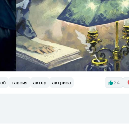
тоб
тавсия
актёр
актриса
24