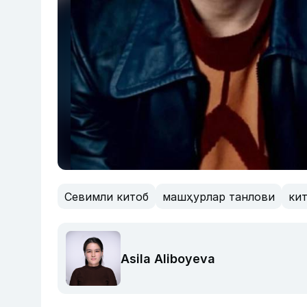
Севимли китоб
машҳурлар танлови
ки
Asila Aliboyeva