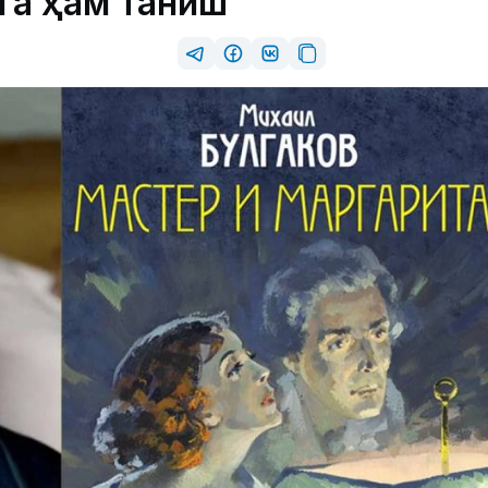
зга ҳам таниш