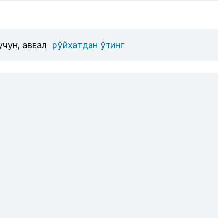
учун, аввал
рўйхатдан ўтинг