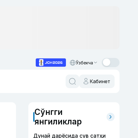
Ўзбекча
Кабинет
Сўнгги
янгиликлар
Дунай дарёсида сув сатҳи