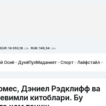
EUR :
RUB :
14 053,18
146,54
сўм
сўм
й Осиё
Дунё
Пул
Маданият
Спорт
Лайфстайл
омес, Дэниел Рэдклифф ва
евимли китоблари. Бу