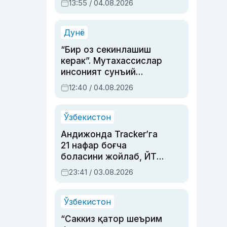
13:55 / 04.08.2026
устаси Римма
Аҳмедованинг
синовларга тўла ҳаёти
Дунё
“Бир оз секинлашиш
керак”. Мутахассислар
инсоният сунъий
интеллектни бошқара
12:40 / 04.08.2026
олмай қолишидан
хавотир билдирди
Ўзбекистон
Андижонда Tracker’га
21 нафар боғча
боласини жойлаб, ЙТҲ
содир этган аёлга суд
23:41 / 03.08.2026
ҳукми ўқилди
Ўзбекистон
“Саккиз қатор шеърим