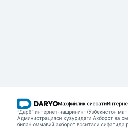
Махфийлик сиёсати
Интерне
“Дарё” интернет-нашрининг (Ўзбекистон мат
Администрацияси ҳузуридаги Ахборот ва ом
билан оммавий ахборот воситаси сифатида р