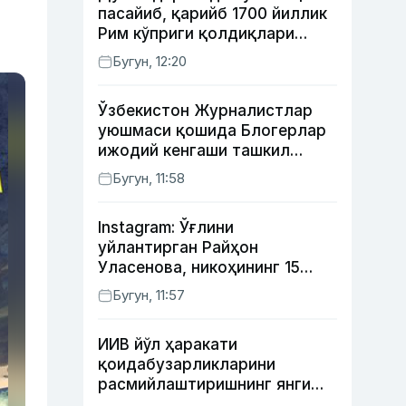
пасайиб, қарийб 1700 йиллик
Рим кўприги қолдиқлари
кўринди
Бугун, 12:20
Ўзбекистон Журналистлар
уюшмаси қошида Блогерлар
ижодий кенгаши ташкил
этилди
Бугун, 11:58
Instagram: Ўғлини
уйлантирган Райҳон
Уласенова, никоҳининг 15
йиллигини нишонлаган турк
Бугун, 11:57
актёрлари ва Камелот
қасрига саёҳат қилган Зебо
ИИВ йўл ҳаракати
Раҳимова
қоидабузарликларини
расмийлаштиришнинг янги
тартибини таклиф қилди