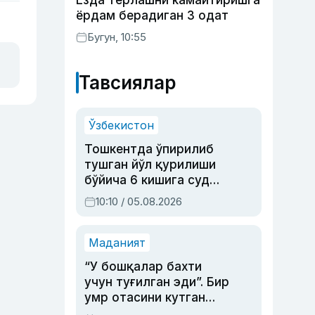
Ёзда терлашни камайтиришга
ёрдам берадиган 3 одат
Бугун, 10:55
Тавсиялар
Ўзбекистон
Тошкентда ўпирилиб
тушган йўл қурилиши
бўйича 6 кишига суд
ҳукми ўқилди
10:10 / 05.08.2026
Маданият
“У бошқалар бахти
учун туғилган эди”. Бир
умр отасини кутган
актриса ва дубльяж