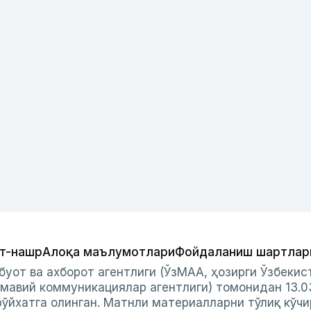
т-нашр
Алоқа маълумотлари
Фойдаланиш шартлар
буот ва ахборот агентлиги (ЎзМАА, ҳозирги Ўзбеки
мавий коммуникациялар агентлиги) томонидан 13.0
ўйхатга олинган. Матнли материалларни тўлиқ кўчи