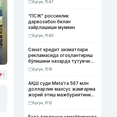
Бугун, 11:47
“ПСЖ” россиялик
дарвозабон билан
хайрлашиши мумкин
Бугун, 11:40
Сенат кредит хизматлари
рекламасида огоҳлантириш
бўлишини назарда тутувчи
қонунни маъқуллади
Бугун, 11:16
1
АҚШ суди Meta’га 567 млн
долларлик махсус жамғарма
жорий этиш мажбуриятини
юклади
Бугун, 11:12