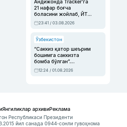
Андижонда Tracker’га
21 нафар боғча
боласини жойлаб, ЙТҲ
содир этган аёлга суд
23:41 / 03.08.2026
ҳукми ўқилди
Ўзбекистон
“Саккиз қатор шеърим
бошимга саккизта
бомба бўлган”.
Абдулла Ориповни
12:24 / 01.08.2026
сиёсий айбловлардан
асраб қолган воқеа
и
Янгиликлар архиви
Реклама
стон Республикаси Президенти
3.2015 йил санада 0944-сонли гувоҳнома