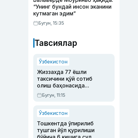
Вальверде Моуриньо ҳақида:
“Унинг бундай инсон эканини
кутмаган эдим”
Бугун, 15:35
Тавсиялар
Ўзбекистон
Жиззахда 77 ёшли
таксичини қўй сотиб
олиш баҳонасида
яйловга олиб бориб
Бугун, 11:15
ўлдирган йигит 20
йилга қамалди
Ўзбекистон
Тошкентда ўпирилиб
тушган йўл қурилиши
бўйича 6 кишига суд