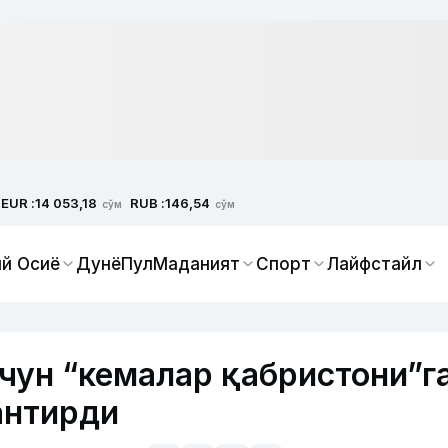
EUR :
RUB :
14 053,18
146,54
сўм
сўм
й Осиё
Дунё
Пул
Маданият
Спорт
Лайфстайл
ун “кемалар қабристони”г
антирди