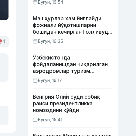
Бугун, 16:54
Машҳурлар ҳам йиғлайди:
фожиали йўқотишларни
бошидан кечирган Голливуд
юлдузлари
Бугун, 16:35
1
Ўзбекистонда
фойдаланишдан чиқарилган
аэродромлар туризм
мақсадида ижарага
Бугун, 16:17
берилиши мумкин
Венгрия Олий суди собиқ
раиси президентликка
номзодини қўйди
Бугун, 15:41