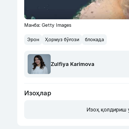
Манба: Getty Images
Эрон
Ҳормуз бўғози
блокада
Zulfiya Karimova
Изоҳлар
Изоҳ қолдириш 