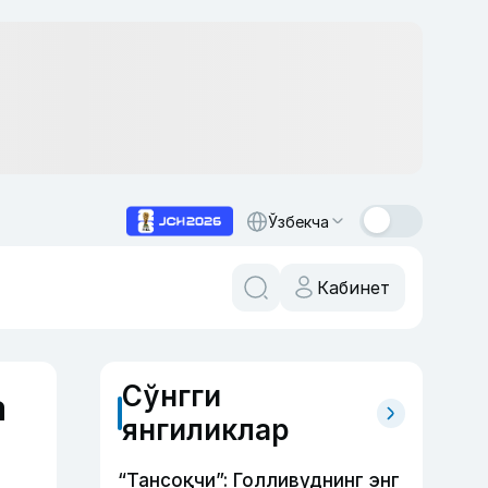
Ўзбекча
Кабинет
Сўнгги
а
янгиликлар
“Тансоқчи”: Голливуднинг энг