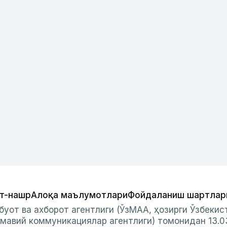
т-нашр
Алоқа маълумотлари
Фойдаланиш шартлар
буот ва ахборот агентлиги (ЎзМАА, ҳозирги Ўзбеки
мавий коммуникациялар агентлиги) томонидан 13.0