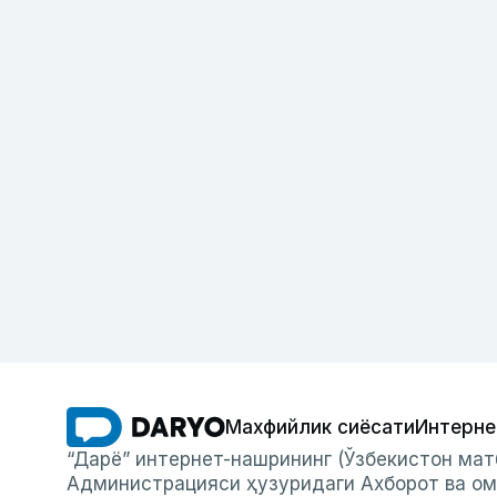
Махфийлик сиёсати
Интерне
“Дарё” интернет-нашрининг (Ўзбекистон мат
Администрацияси ҳузуридаги Ахборот ва ом