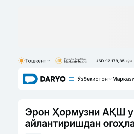
Тошкент
USD :
12 178,85
сўм
Ўзбекистон
Маркази
Эрон Ҳормузни АҚШ уч
айлантиришдан огоҳл