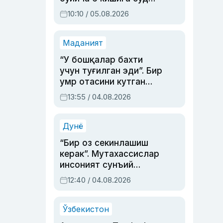
ҳукми ўқилди
10:10 / 05.08.2026
Маданият
“У бошқалар бахти
учун туғилган эди”. Бир
умр отасини кутган
актриса ва дубльяж
13:55 / 04.08.2026
устаси Римма
Аҳмедованинг
синовларга тўла ҳаёти
Дунё
“Бир оз секинлашиш
керак”. Мутахассислар
инсоният сунъий
интеллектни бошқара
12:40 / 04.08.2026
олмай қолишидан
хавотир билдирди
Ўзбекистон