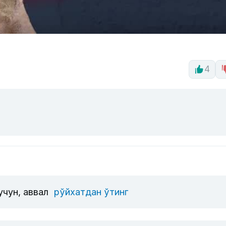
4
учун, аввал
рўйхатдан ўтинг