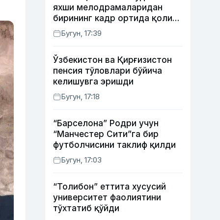
яхши мелодрамаларидан
бирининг кадр ортида қолиб
кетган воқеалари
Бугун, 17:39
Ўзбекистон ва Қирғизистон
пенсия тўловлари бўйича
келишувга эришди
Бугун, 17:18
“Барселона” Родри учун
“Манчестер Сити”га бир
футболчисини таклиф қилди
Бугун, 17:03
“Толибон” еттита хусусий
университет фаолиятини
тўхтатиб қўйди