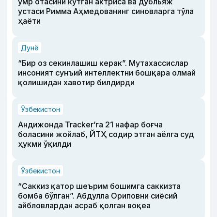
умр отасини кутган актриса ва дубльяж
устаси Римма Аҳмедованинг синовларга тўла
ҳаёти
Дунё
“Бир оз секинлашиш керак”. Мутахассислар
инсоният сунъий интеллектни бошқара олмай
қолишидан хавотир билдирди
Ўзбекистон
Андижонда Tracker’га 21 нафар боғча
боласини жойлаб, ЙТҲ содир этган аёлга суд
ҳукми ўқилди
Ўзбекистон
“Саккиз қатор шеърим бошимга саккизта
бомба бўлган”. Абдулла Ориповни сиёсий
айбловлардан асраб қолган воқеа