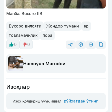
Манба: Buxoro IIB
Бухоро вилояти
Жондор тумани
ер
товламачилик
пора
0
0
Humoyun Murodov
Изоҳлар
рўйхатдан ўтинг
Изоҳ қолдириш учун, аввал