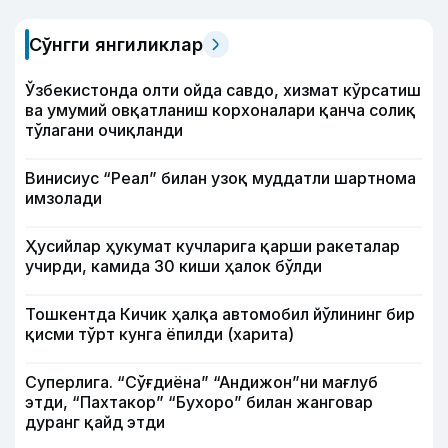
Сўнгги янгиликлар
Ўзбекистонда олти ойда савдо, хизмат кўрсатиш
ва умумий овқатланиш корхоналари қанча солиқ
тўлагани очиқланди
Винисиус “Реал” билан узоқ муддатли шартнома
имзолади
Ҳусийлар ҳукумат кучларига қарши ракеталар
учирди, камида 30 киши ҳалок бўлди
Тошкентда Кичик ҳалқа автомобил йўлининг бир
қисми тўрт кунга ёпилди (харита)
Суперлига. “Сўғдиёна” “Андижон”ни мағлуб
этди, “Пахтакор” “Бухоро” билан жанговар
дуранг қайд этди