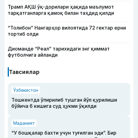
Трамп АҚШ ўқ-дорилари ҳақида маълумот
тарқатганларга қамоқ билан таҳдид қилди
“Толибон” Нангарҳор вилоятида 72 гектар ерни
тортиб олди
Диоманде “Реал” тарихидаги энг қиммат
футболчига айланди
Тавсиялар
Ўзбекистон
Тошкентда ўпирилиб тушган йўл қурилиши
бўйича 6 кишига суд ҳукми ўқилди
Маданият
“У бошқалар бахти учун туғилган эди”. Бир